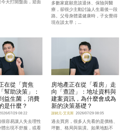
果今天打開盤面，迎面
多數家庭願意談退休、保險與醫
.
療，卻很少主動討論人生最後一段
路。父母身體還健康時，子女覺得
現在談太早；...
正在從「賣焦
房地產正在從「看房」走
「幫助決策」：
向「查證」：地址資料與
到益生菌，消費
建案資訊，為什麼會成為
的是什麼？
新的決策基礎？
2026/07/29 08:22
謝銘元-艾克斯
2026/07/29 08:05
個很容易讓人失去理性
過去買房，很多人先看的是價格、
身體出現不舒服，或看
坪數、格局與裝潢。如果地點不