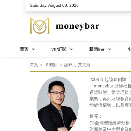
Skip to main content
Saturday, August 08, 2026
葉芳
VIP訂閱
新聞bar
＄
首頁
＄觀點
謝銘元-艾克斯
2008 年起陸續創辦「
「moneybar 財
運營狀態。從管理資
業態，再到財經教育與
體經濟情勢，以及商
擅長：
(1)全球總體經濟
對新創及中小型企業