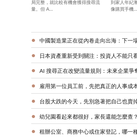
局完整，就比較有機會獲得搜尋流
到家人年紀
量。但 A...
像購買手機..
●
中國製造業正在從內卷走向出海：下一場競爭，
●
日本資產重新受到關注：投資人不能只看
●
AI 搜尋正在改變流量規則：未來企業爭
●
雇用第一位員工前，先把真正的人事成
●
台股大跌的今天，先別急著把自己也賣
●
幼兒園看起來都很好，家長還能怎麼查？
●
租辦公室、商務中心或住家登記，哪一