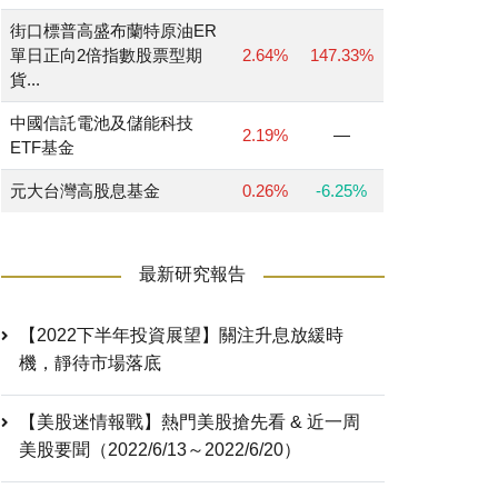
街口標普高盛布蘭特原油ER
單日正向2倍指數股票型期
2.64%
147.33%
貨...
中國信託電池及儲能科技
2.19%
—
ETF基金
元大台灣高股息基金
0.26%
-6.25%
最新研究報告
【2022下半年投資展望】關注升息放緩時
機，靜待市場落底
【美股迷情報戰】熱門美股搶先看 & 近一周
美股要聞（2022/6/13～2022/6/20）