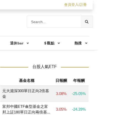
會員登入/註冊
退休bar
＄觀點
熱搜
台股人氣ETF
基金名稱
日報酬
年報酬
元大滬深300單日正向2倍基
3.08%
-25.05%
金
富邦中國ETF傘型基金之富
3.05%
-24.39%
邦上証180單日正向兩倍基...