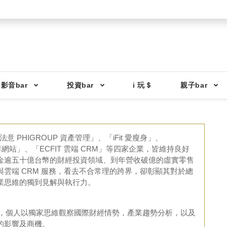
影音bar
投資bar
i 玩＄
親子bar
法意 PHIGROUP 資產管理」、「iFit 愛瘦身」、
經社群網站」、「ECFIT 雲端 CRM」等四家企業，皆維持良好
金逾五十億台幣的財經投資領域、到年營收破億的虛實零售
雲端 CRM 服務，看去不合常理的跨界，卻彰顯其對於總
業思維的獨到見解與執行力。
分析，個人以獨家思維觀察國際財經情勢，產業趨勢分析，以及
的影響及商機。