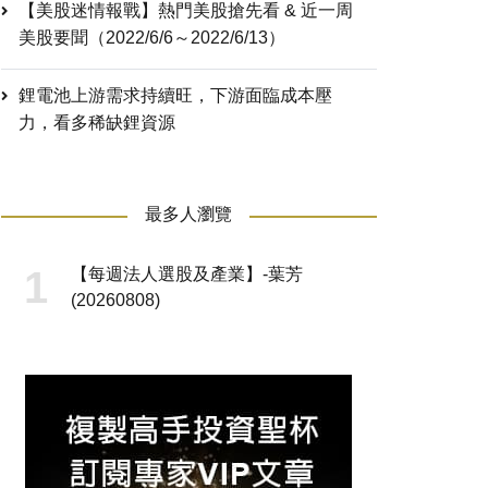
【美股迷情報戰】熱門美股搶先看 & 近一周
美股要聞（2022/6/6～2022/6/13）
鋰電池上游需求持續旺，下游面臨成本壓
力，看多稀缺鋰資源
最多人瀏覽
【每週法人選股及產業】-葉芳
(20260808)