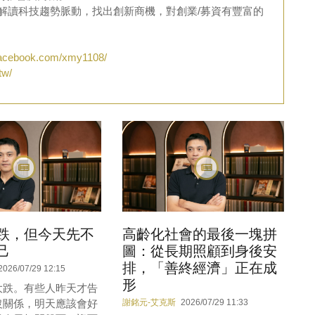
維解讀科技趨勢脈動，找出創新商機，對創業/募資有豐富的
facebook.com/xmy1108/
tw/
跌，但今天先不
高齡化社會的最後一塊拼
己
圖：從長期照顧到身後安
排，「善終經濟」正在成
2026/07/29 12:15
形
大跌。有些人昨天才告
沒關係，明天應該會好
謝銘元-艾克斯
2026/07/29 11:33