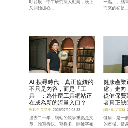
盯台股，中午研究法人動向，晚上
一點。」結
又開始擔心...
而來的卻是..
AI 搜尋時代，真正值錢的
健康產業
不只是內容，而是「工
慮」走向
具」：為什麼工具網站正
從健保費
在成為新的流量入口？
者真正缺
謝銘元-艾克斯
2026/07/29 08:33
謝銘元-艾克斯
過去二十年，網站的競爭重點是文
健康，是一
章。誰寫得快、寫得多、關鍵字布
的市場。當