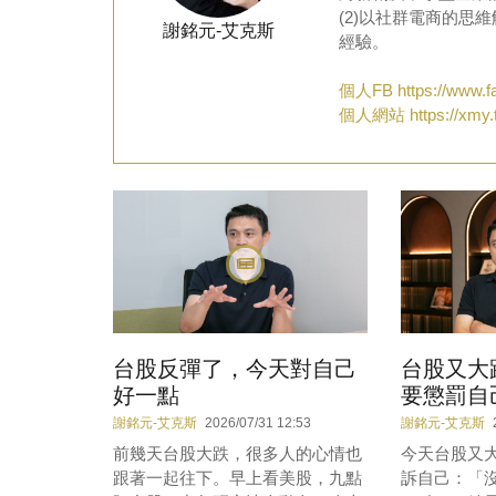
(2)以社群電商的思
謝銘元-艾克斯
經驗。
個人FB
https://www.
個人網站
https://xmy.
台股反彈了，今天對自己
台股又大
好一點
要懲罰自
謝銘元-艾克斯
2026/07/31 12:53
謝銘元-艾克斯
前幾天台股大跌，很多人的心情也
今天台股又
跟著一起往下。早上看美股，九點
訴自己：「