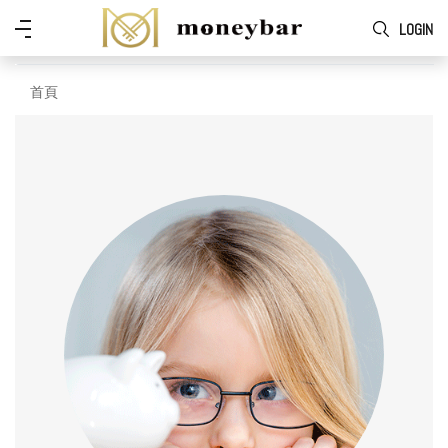
Skip to main content
功
LOGIN
能
表
首頁