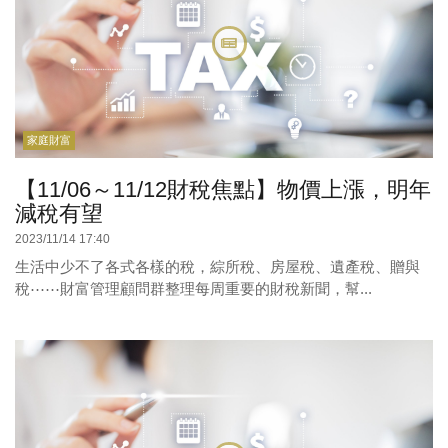
家庭財富
【11/06～11/12財稅焦點】物價上漲，明年
減稅有望
2023/11/14 17:40
生活中少不了各式各樣的稅，綜所稅、房屋稅、遺產稅、贈與
稅⋯⋯財富管理顧問群整理每周重要的財稅新聞，幫...