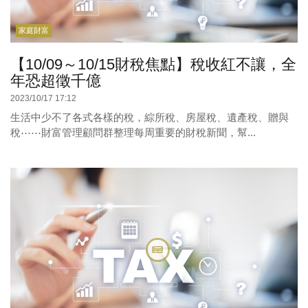
家庭財富
【10/09～10/15財稅焦點】稅收紅不讓，全
年恐超徵千億
2023/10/17 17:12
生活中少不了各式各樣的稅，綜所稅、房屋稅、遺產稅、贈與
稅⋯⋯財富管理顧問群整理每周重要的財稅新聞，幫...