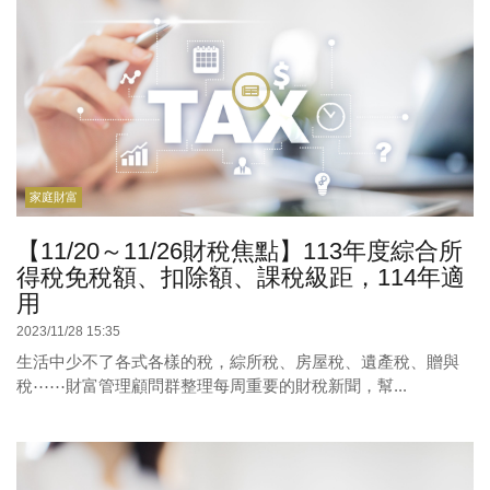
家庭財富
【11/20～11/26財稅焦點】113年度綜合所
得稅免稅額、扣除額、課稅級距，114年適
用
2023/11/28 15:35
生活中少不了各式各樣的稅，綜所稅、房屋稅、遺產稅、贈與
稅⋯⋯財富管理顧問群整理每周重要的財稅新聞，幫...