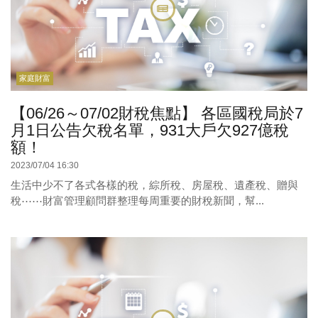
家庭財富
【06/26～07/02財稅焦點】 各區國稅局於7
月1日公告欠稅名單，931大戶欠927億稅
額！
2023/07/04 16:30
生活中少不了各式各樣的稅，綜所稅、房屋稅、遺產稅、贈與
稅⋯⋯財富管理顧問群整理每周重要的財稅新聞，幫...