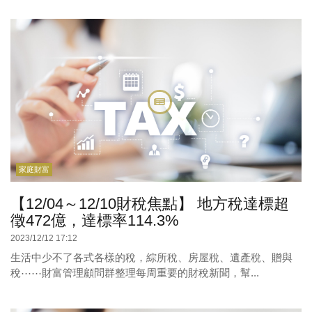
家庭財富
【12/04～12/10財稅焦點】 地方稅達標超
徵472億，達標率114.3%
2023/12/12 17:12
生活中少不了各式各樣的稅，綜所稅、房屋稅、遺產稅、贈與
稅⋯⋯財富管理顧問群整理每周重要的財稅新聞，幫...