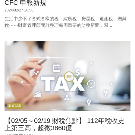
CFC 申報新規
2024/02/27 16:56
生活中少不了各式各樣的稅，綜所稅、房屋稅、遺產稅、贈與
稅⋯⋯財富管理顧問群整理每周重要的財稅新聞，幫...
家庭財富
【02/05～02/19 財稅焦點】 112年稅收史
上第三高，超徵3860億