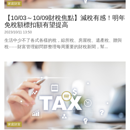
家庭財富
【10/03～10/09財稅焦點】減稅有感！明年
免稅額標扣額有望提高
2023/10/11 13:50
生活中少不了各式各樣的稅，綜所稅、房屋稅、遺產稅、贈與
稅⋯⋯財富管理顧問群整理每周重要的財稅新聞，幫...
家庭財富