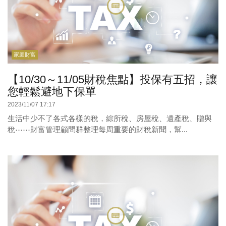
家庭財富
【10/30～11/05財稅焦點】投保有五招，讓
您輕鬆避地下保單
2023/11/07 17:17
生活中少不了各式各樣的稅，綜所稅、房屋稅、遺產稅、贈與
稅⋯⋯財富管理顧問群整理每周重要的財稅新聞，幫...