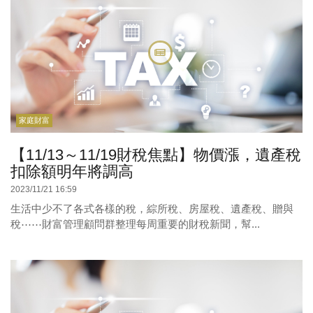
家庭財富
【11/13～11/19財稅焦點】物價漲，遺產稅
扣除額明年將調高
2023/11/21 16:59
生活中少不了各式各樣的稅，綜所稅、房屋稅、遺產稅、贈與
稅⋯⋯財富管理顧問群整理每周重要的財稅新聞，幫...