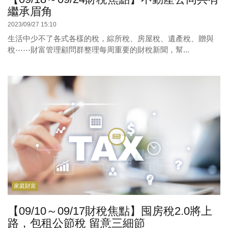
繼承眉角
2023/09/27 15:10
生活中少不了各式各樣的稅，綜所稅、房屋稅、遺產稅、贈與
稅⋯⋯財富管理顧問群整理每周重要的財稅新聞，幫...
家庭財富
【09/10～09/17財稅焦點】囤房稅2.0將上
路，包租公節稅 留意三細節