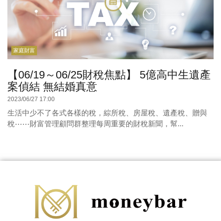
家庭財富
【06/19～06/25財稅焦點】 5億高中生遺產
案偵結 無結婚真意
2023/06/27 17:00
生活中少不了各式各樣的稅，綜所稅、房屋稅、遺產稅、贈與
稅⋯⋯財富管理顧問群整理每周重要的財稅新聞，幫...