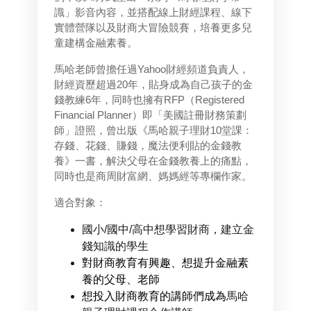
識」影音內容，並搭配線上財經課程、線下
實體營隊以及財商大冒險競賽，培養更多兒
童建構金融素養。
馬哈老師曾擔任過Yahoo財經頻道負責人，
財經資歷超過20年，貼身成為自己孩子的金
錢教練6年，同時也擁有RFP（Registered
Financial Planner）即「美國註冊財務策劃
師」證照，曾出版《馬哈親子理財10堂課：
存錢、花錢、賺錢，魔法便利貼的金錢教
養》一書，解決父母在金錢教養上的痛點，
同時也是商周財富網、媽媽經等專欄作家。
適合對象：
國小/國中/高中想學習財商，建立金
錢知識的學生
對財商教育有興趣、想提升金融素
養的父母、老師
想投入財商教育的講師們成為
馬哈