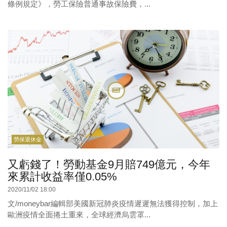
條例規定》，勞工保險普通事故保險費，...
勞保退休金
又虧錢了！勞動基金9月賠749億元，今年
來累計收益率僅0.05%
2020/11/02 18:00
文/moneybar編輯部美國新冠肺炎疫情遲遲無法獲得控制，加上
歐洲疫情全面捲土重來，全球經濟烏雲罩...