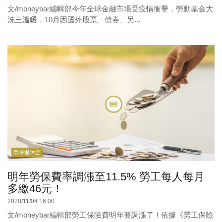
文/moneybar編輯部今年全球金融市場受疫情衝擊，勞動基金大
洗三溫暖，10月因國外股票、債券、另...
勞保退休金
明年勞保費率調漲至11.5% 勞工每人每月
多繳46元！
2020/11/04 16:00
文/moneybar編輯部勞工保險費明年要調漲了！依據《勞工保險