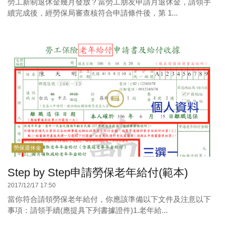
勞工新制退休金幾月發放？當勞工朋友申請月退休金，請領手
續完成後，經勞保局審查核符合申請條件後，第 1...
勞保退休金
Step by Step申請勞保老年給付(範本)
2017/12/17 17:50
當你符合請領勞保老年給付，你應該準備以下文件及注意以下
事項：請領手續(應提具下列書據證件)1.老年給...