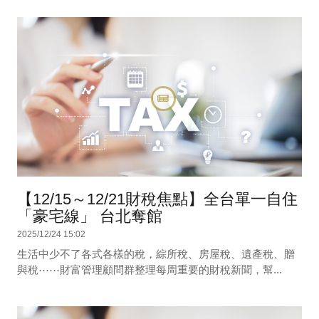
【12/15～12/21財稅焦點】全台單一自住
「豪宅線」 台北奪館
2025/12/24 15:02
生活中少不了各式各樣的稅，綜所稅、房屋稅、遺產稅、贈
與稅⋯⋯財富管理顧問群整理每周重要的財稅新聞，幫...