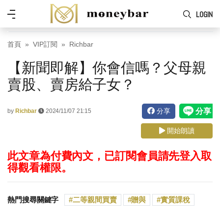
Skip to main content
功
LOGIN
能
表
首頁
VIP訂閱
Richbar
【新聞即解】你會信嗎？父母親
賣股、賣房給子女？
分享
by
Richbar
2024/11/07 21:15
開始朗讀
此文章為付費內文，已訂閱會員請先登入取
得觀看權限。
熱門搜尋關鍵字
二等親間買賣
贈與
實質課稅