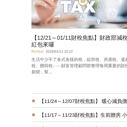
【12/21～01/11財稅焦點】財政部減
紅包來囉
Richbar
2026/01/13 10:22
生活中少不了各式各樣的稅，綜所稅、房屋稅、遺
稅、贈與稅⋯⋯財富管理顧問群整理每周重要的財
新聞，幫...
●
【11/24～12/07財稅焦點】 暖心減
●
【11/17～11/23財稅焦點】生前贈房