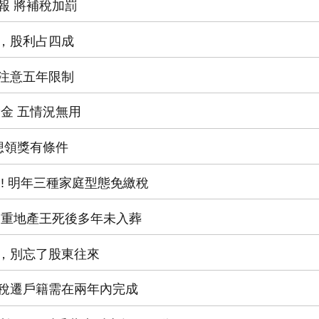
漏報 將補稅加罰
收入，股利占四成
稅，注意五年限制
舉獎金 五情況無用
 想領獎有條件
送!! 明年三種家庭型態免繳稅
權 三重地產王死後多年未入葬
產稅，別忘了股東往來
購退稅遷戶籍需在兩年內完成