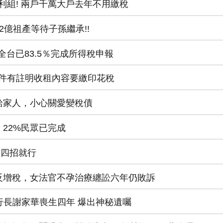
生勝利組! 兩戶千萬大戶去年不用繳稅
92億祖產等待子孫繼承!!
! 全台已83.5％完成所得稅申報
約附件有註明收租內容要繳印花稅
轉錢給家人，小心關愛變稅債
， 22%民眾已完成
稅，四招就行
稅不成反增稅，女法官不孕治療纏訟六年仍敗訴
os執行長謝家華喪生四年 爆出神秘遺囑