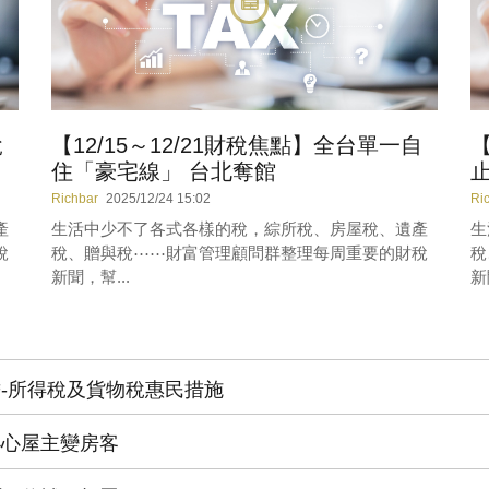
稅
【12/15～12/21財稅焦點】全台單一自
【
住「豪宅線」 台北奪館
止
Richbar
2025/12/24 15:02
Ri
產
生活中少不了各式各樣的稅，綜所稅、房屋稅、遺產
生
稅
稅、贈與稅⋯⋯財富管理顧問群整理每周重要的財稅
稅
新聞，幫...
新
負擔-所得稅及貨物稅惠民措施
 小心屋主變房客