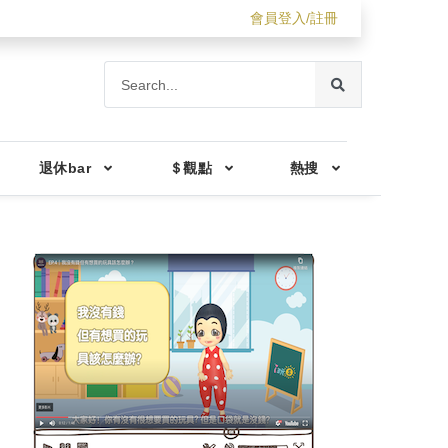
會員登入/註冊
退休bar
＄觀點
熱搜