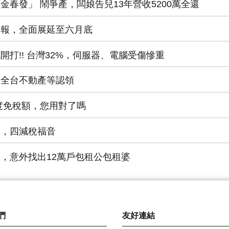
店「金春發」 鬧爭產，闆娘告兒13年營收5200萬全還
所得申報，全面展延至六月底
稅戰開打!! 台灣32%，伺服器、電腦受傷慘重
意，全台不動產等認領
稅年度免稅額，您用對了嗎
稅季，四減稅福音
稅設籍，意外找出12萬戶包租公包租婆
們
友好連結