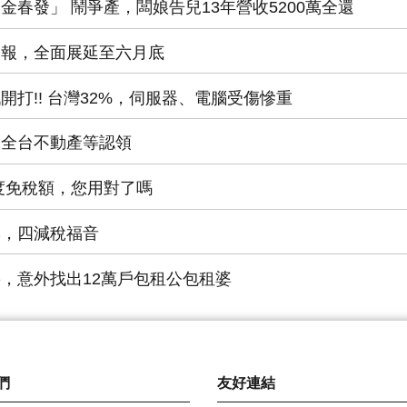
店「金春發」 鬧爭產，闆娘告兒13年營收5200萬全還
所得申報，全面展延至六月底
稅戰開打!! 台灣32%，伺服器、電腦受傷慘重
意，全台不動產等認領
稅年度免稅額，您用對了嗎
稅季，四減稅福音
稅設籍，意外找出12萬戶包租公包租婆
們
友好連結