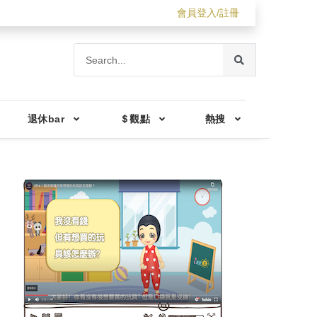
會員登入/註冊
退休bar
＄觀點
熱搜