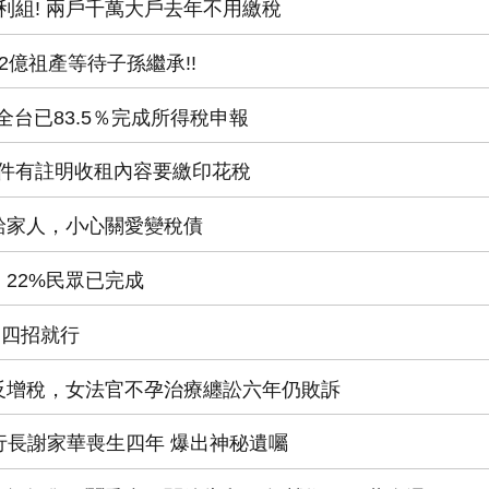
生勝利組! 兩戶千萬大戶去年不用繳稅
92億祖產等待子孫繼承!!
! 全台已83.5％完成所得稅申報
約附件有註明收租內容要繳印花稅
轉錢給家人，小心關愛變稅債
， 22%民眾已完成
稅，四招就行
稅不成反增稅，女法官不孕治療纏訟六年仍敗訴
os執行長謝家華喪生四年 爆出神秘遺囑