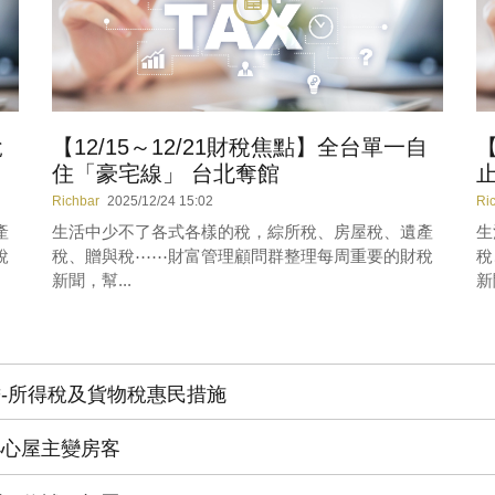
稅
【12/15～12/21財稅焦點】全台單一自
【
住「豪宅線」 台北奪館
止
Richbar
2025/12/24 15:02
Ri
產
生活中少不了各式各樣的稅，綜所稅、房屋稅、遺產
生
稅
稅、贈與稅⋯⋯財富管理顧問群整理每周重要的財稅
稅
新聞，幫...
新
負擔-所得稅及貨物稅惠民措施
 小心屋主變房客