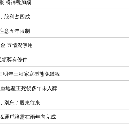
漏報 將補稅加罰
收入，股利占四成
稅，注意五年限制
舉獎金 五情況無用
 想領獎有條件
送!! 明年三種家庭型態免繳稅
權 三重地產王死後多年未入葬
產稅，別忘了股東往來
購退稅遷戶籍需在兩年內完成