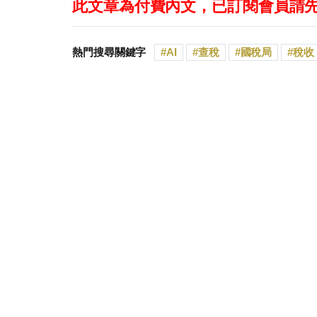
此文章為付費內文，已訂閱會員請
熱門搜尋關鍵字
AI
查稅
國稅局
稅收