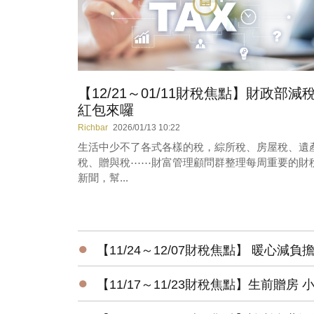
【12/21～01/11財稅焦點】財政部減
紅包來囉
Richbar
2026/01/13 10:22
生活中少不了各式各樣的稅，綜所稅、房屋稅、遺
稅、贈與稅⋯⋯財富管理顧問群整理每周重要的財
新聞，幫...
●
【11/24～12/07財稅焦點】 暖心減
●
【11/17～11/23財稅焦點】生前贈房