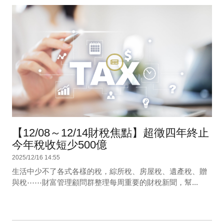
【12/08～12/14財稅焦點】超徵四年終止
今年稅收短少500億
2025/12/16 14:55
生活中少不了各式各樣的稅，綜所稅、房屋稅、遺產稅、贈
與稅⋯⋯財富管理顧問群整理每周重要的財稅新聞，幫...