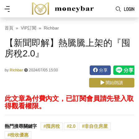
Skip to main content
功
LOGIN
能
表
首頁
VIP訂閱
Richbar
【新聞即解】熱騰騰上架的『囤
房稅2.0』
分享
by
Richbar
2024/07/05 15:00
開始朗讀
此文章為付費內文，已訂閱會員請先登入取
得觀看權限。
熱門搜尋關鍵字
囤房稅
2.0
非自住房屋
稅收優惠