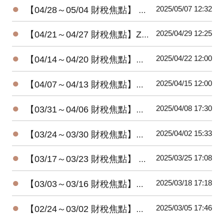
●
2025/05/07 12:32
【04/28～05/04 財稅焦點】 減稅不成反增稅，女法官不孕治療纏訟六年仍敗訴
●
2025/04/29 12:25
【04/21～04/27 財稅焦點】Zappos執行長謝家華喪生四年 爆出神秘遺囑
●
2025/04/22 12:00
【04/14～04/20 財稅焦點】郭董愛店「金春發」 鬧爭產，闆娘告兒13年營收5200萬全還
●
2025/04/15 12:00
【04/07～04/13 財稅焦點】五月所得申報，全面展延至六月底
●
2025/04/08 17:30
【03/31～04/06 財稅焦點】川普關稅戰開打!! 台灣32%，伺服器、電腦受傷慘重
●
2025/04/02 15:33
【03/24～03/30 財稅焦點】子孫注意，全台不動產等認領
●
2025/03/25 17:08
【03/17～03/23 財稅焦點】 贈與稅年度免稅額，您用對了嗎
●
2025/03/18 17:18
【03/03～03/16 財稅焦點】五月報稅季，四減稅福音
●
2025/03/05 17:46
【02/24～03/02 財稅焦點】房屋稅設籍，意外找出12萬戶包租公包租婆