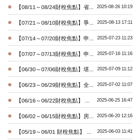
●
2025-08-26 10:19
【08/11～08/24財稅焦點】省稅大放送!! 明年三種家庭型態免繳稅
●
2025-08-13 17:11
【07/21～08/10財稅焦點】爭錢爭權 三重地產王死後多年未入葬
●
2025-07-23 11:23
【07/14～07/20財稅焦點】申報遺產稅，別忘了股東往來
●
2025-07-16 11:16
【07/07～07/13財稅焦點】申請重購退稅遷戶籍需在兩年內完成
●
2025-07-09 11:12
【06/30～07/06財稅焦點】堪稱人生勝利組! 兩戶千萬大戶去年不用繳稅
●
2025-07-02 11:07
【06/23～06/29財稅焦點】全台高達992億祖產等待子孫繼承!!
●
2025-06-25 16:47
【06/16～06/22財稅焦點】 倒數12天! 全台已83.5％完成所得稅申報
●
2025-06-20 12:16
【06/02～06/15財稅焦點】房租租約附件有註明收租內容要繳印花稅
●
2025-06-03 11:41
【05/19～06/01 財稅焦點】 長輩轉錢給家人，小心關愛變稅債