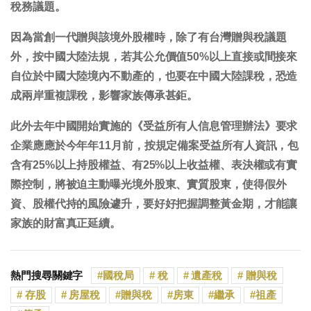
稅務議題。
因為當創一代贈與該境外股權時，除了有台灣贈與稅議題
外，按中國大陸法規，若其公允價值50%以上直接或間接來
自位於中國大陸境內不動產的，也要在中國大陸課稅，恐造
成兩岸重複課稅，影響家族傳承甚鉅。
此外去年中國開始實施的《受益所有人信息管理辦法》要求
企業應應於今年年11月前，按規定備案受益所有人資訊，包
含有25%以上持股權益、有25%以上收益權、表決權或有實
際控制，將被迫主動曝光境外股東、實質股東，使得假外
資、股權代持的風險遽升，要好好把握調整黃金期，才能讓
家族的財富真正延續。
熱門搜尋關鍵字
國稅局
稅
遺產稅
贈與稅
存股
房屋稅
贈與稅
房東
繼承
祖產