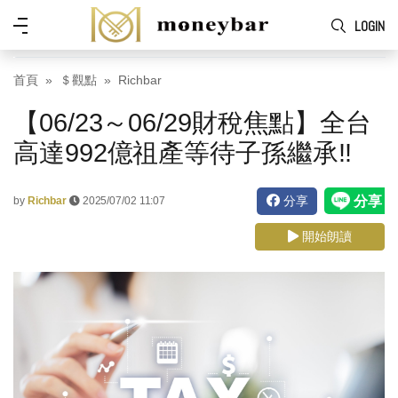
Skip to main content
功
LOGIN
能
表
首頁
＄觀點
Richbar
【06/23～06/29財稅焦點】全台
高達992億祖產等待子孫繼承!!
分享
by
Richbar
2025/07/02 11:07
開始朗讀