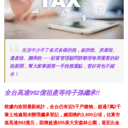
生活中少不了各式各樣的稅，綜所稅、房屋稅、
遺產稅、贈與稅⋯⋯財富管理顧問群整理每周重要的財
稅新聞，幫大家掌握第一手稅務重點，管好荷包不縮
水！
全台高達992億祖產等待子孫繼承!!
根據內政部最新統計，全台仍有近5千戶建物、超過7萬2千
筆土地逾期未辦理繼承登記，總面積約3,400公頃，估算市
值高達992億元，面積超過655座大安森林公園，甚至比金