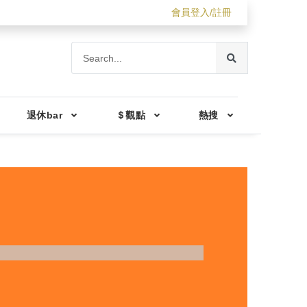
會員登入/註冊
退休bar
＄觀點
熱搜