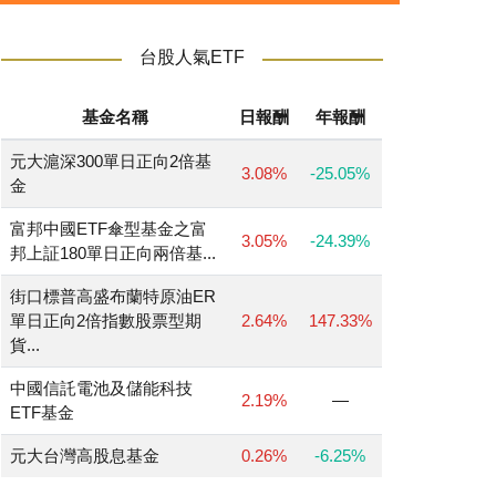
台股人氣ETF
基金名稱
日報酬
年報酬
元大滬深300單日正向2倍基
3.08%
-25.05%
金
富邦中國ETF傘型基金之富
3.05%
-24.39%
邦上証180單日正向兩倍基...
街口標普高盛布蘭特原油ER
單日正向2倍指數股票型期
2.64%
147.33%
貨...
中國信託電池及儲能科技
2.19%
—
ETF基金
元大台灣高股息基金
0.26%
-6.25%