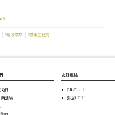
o
選股專家
基金怎麼買
們
友好連結
我們
GliaCloud
財商測驗
樂居LEJU
A
我們