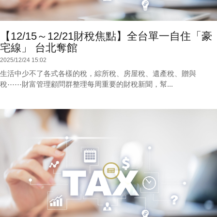
【12/15～12/21財稅焦點】全台單一自住「豪
宅線」 台北奪館
2025/12/24 15:02
生活中少不了各式各樣的稅，綜所稅、房屋稅、遺產稅、贈與
稅⋯⋯財富管理顧問群整理每周重要的財稅新聞，幫...