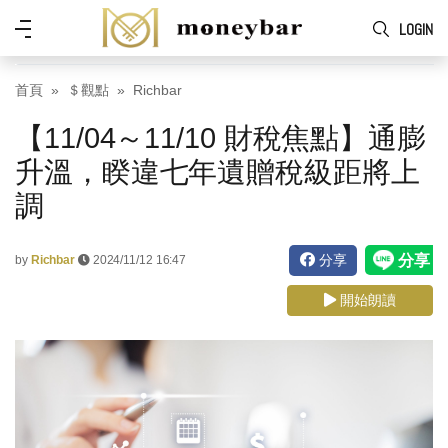
Skip to main content
功
LOGIN
能
表
首頁
＄觀點
Richbar
【11/04～11/10 財稅焦點】通膨
升溫，睽違七年遺贈稅級距將上
調
分享
by
Richbar
2024/11/12 16:47
開始朗讀