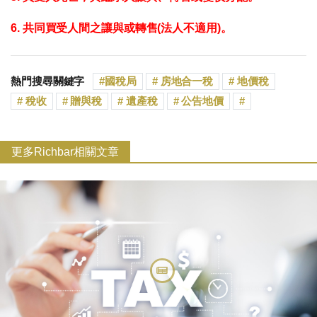
6. 共同買受人間之讓與或轉售(法人不適用)。
熱門搜尋關鍵字
國稅局
房地合一稅
地價稅
稅收
贈與稅
遺產稅
公告地價
更多Richbar相關文章