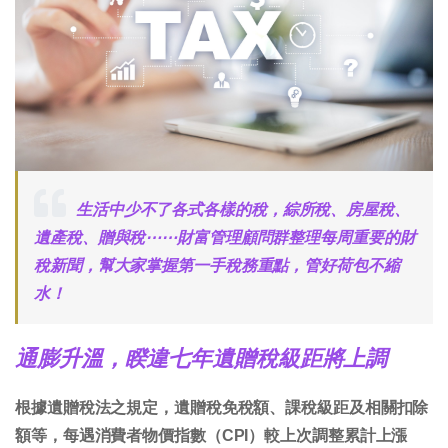
生活中少不了各式各樣的稅，綜所稅、房屋稅、
遺產稅、贈與稅⋯⋯財富管理顧問群整理每周重要的財
稅新聞，幫大家掌握第一手稅務重點，管好荷包不縮
水！
通膨升溫，睽違七年遺贈稅級距將上調
根據遺贈稅法之規定，遺贈稅免稅額、課稅級距及相關扣除
額等，每遇消費者物價指數（CPI）較上次調整累計上漲