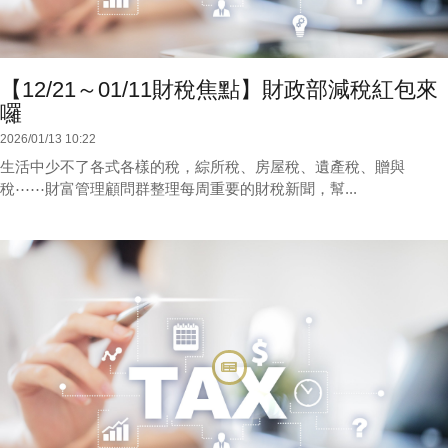
【12/21～01/11財稅焦點】財政部減稅紅包來
囉
2026/01/13 10:22
生活中少不了各式各樣的稅，綜所稅、房屋稅、遺產稅、贈與
稅⋯⋯財富管理顧問群整理每周重要的財稅新聞，幫...