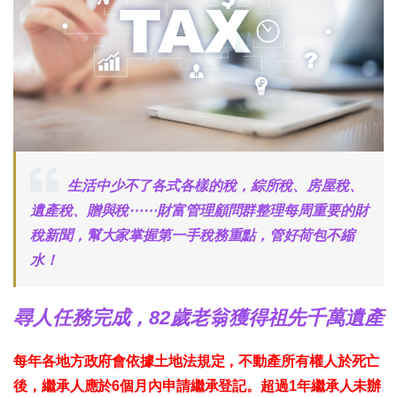
生活中少不了各式各樣的稅，綜所稅、房屋稅、
遺產稅、贈與稅⋯⋯財富管理顧問群整理每周重要的財
稅新聞，幫大家掌握第一手稅務重點，管好荷包不縮
水！
尋人任務完成，82歲老翁獲得祖先千萬遺產
每年各地方政府會依據土地法規定，不動產所有權人於死亡
後，繼承人應於6個月內申請繼承登記。超過1年繼承人未辦