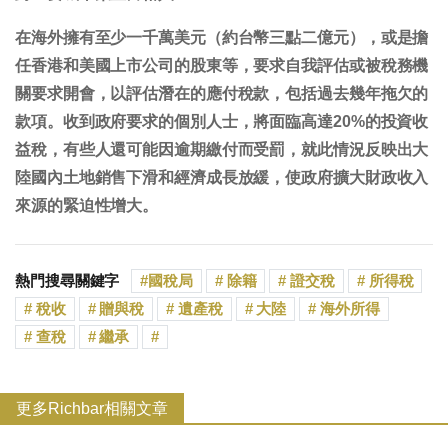
在海外擁有至少一千萬美元（約台幣三點二億元），或是擔
任香港和美國上市公司的股東等，要求自我評估或被稅務機
關要求開會，以評估潛在的應付稅款，包括過去幾年拖欠的
款項。收到政府要求的個別人士，將面臨高達20%的投資收
益稅，有些人還可能因逾期繳付而受罰，就此情況反映出大
陸國內土地銷售下滑和經濟成長放緩，使政府擴大財政收入
來源的緊迫性增大。
熱門搜尋關鍵字
國稅局
除籍
證交稅
所得稅
稅收
贈與稅
遺產稅
大陸
海外所得
查稅
繼承
更多Richbar相關文章