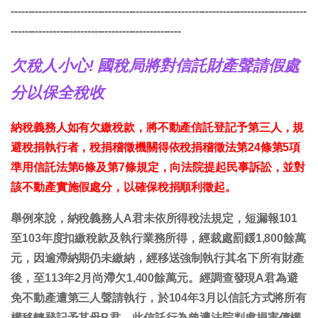
-------------------------------------------------------------------------------------
-------------------------------------------------
欠稅人小心! 國稅局將對信託財產聲請假處
分以保全稅收
納稅義務人如有欠繳稅款，將不動產信託登記予第三人，規
避稅捐執行者，稅捐稽徵機關得依稅捐稽徵法第24條第5項
準用信託法第6條及第7條規定，向法院提起民事訴訟，並對
該不動產實施假處分，以確保稅捐順利徵起。
舉例來說，納稅義務人A君未依所得稅法規定，短漏報101
至103年度扣繳稅款及執行業務所得，經裁處罰鍰1,800餘萬
元，因逾滯納期仍未繳納，經移送強制執行其名下所有財產
後，至113年2月尚滯欠1,400餘萬元。經調查發現A君為避
免不動產遭第三人聲請執行，於104年3月以信託方式將所有
權移轉登記予其母B君，此信託行為曾遭法院判處損害債權