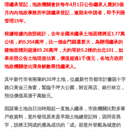
理繼承登記，地政機關會於每年4月1日公告繼承人應於3個
月內向地政事務所申請繼承登記，逾期未申請者，即予列冊
管理15年。
根據根據內政部統計，去年全國未繼承土地面積將近1.77萬
公頃，約5,354萬坪，比一個金門縣還要大，為辦理繼承的
建物面積則超過65.26萬坪，大約等於5.2棟的台北101，如
果依照公告土地現值估算，價值超過1千億元，各地方政府
地政機關使出渾身解數尋找繼承人。
其中新竹市有兩筆約35坪土地，位處新竹市都市計畫區十字
路口黃金三角窗，緊臨千坪大公園，附近商店、銀行林立，
預估價值高達千萬餘元。
因該筆土地自日治時期起一直無人繼承，市政機關比對多筆
戶政資料，意外發現原來是早期土地總登記時，因同音異
字，誤將王阿成的應為成功的「成」卻意外登載為城堡的