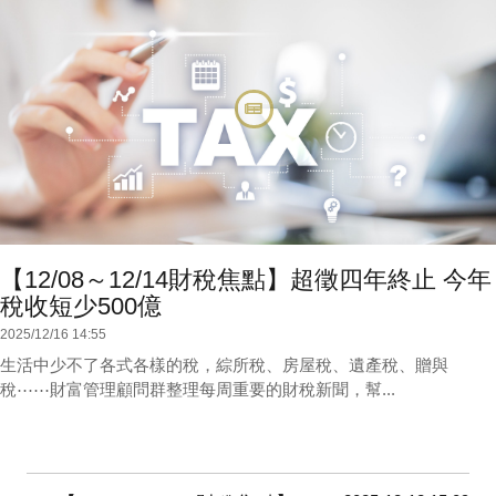
【12/08～12/14財稅焦點】超徵四年終止 今年
稅收短少500億
2025/12/16 14:55
生活中少不了各式各樣的稅，綜所稅、房屋稅、遺產稅、贈與
稅⋯⋯財富管理顧問群整理每周重要的財稅新聞，幫...