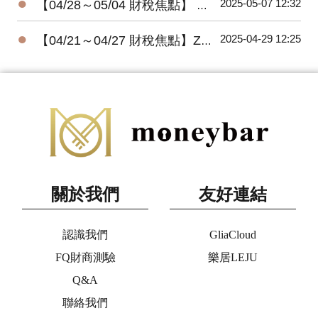
●
2025-05-07 12:32
【04/28～05/04 財稅焦點】 減稅不成反增稅，女法官不孕治療纏訟六年仍敗訴
●
2025-04-29 12:25
【04/21～04/27 財稅焦點】Zappos執行長謝家華喪生四年 爆出神秘遺囑
關於我們
友好連結
認識我們
GliaCloud
FQ財商測驗
樂居LEJU
Q&A
聯絡我們