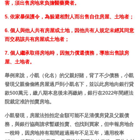
害，須出售房地來負擔醫藥費者。
5. 依家暴保護令，為躲避相對人而出售自住房屋、土地者；
6. 個人與他人共有房屋或土地，因他共有人規定未經其同意
而交易該共有房屋或土地者；
7. 個人繼承取得房地時，因無力償還債務，導致出售該房
屋、土地者。
舉例來說，小凱（化名）的父親好賭，背了不少債務，小凱
發現父親偷偷將房屋過戶到小凱名下，並以此房地向銀行貸
款500萬元，繳八期本息後未再繳納，銀行在2022年間經法
院裁定准許拍賣房地。
小凱發現，房屋法拍拍定金額可能不足清償房貸及父親債
務，與銀行協商請求暫緩拍賣、也找到買家，但申報房地合
一稅時，因房地持有期間超過兩年不足五年，適用稅率