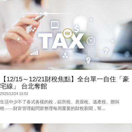
【12/15～12/21財稅焦點】全台單一自住「豪
宅線」 台北奪館
2025/12/24 15:02
生活中少不了各式各樣的稅，綜所稅、房屋稅、遺產稅、贈與
稅⋯⋯財富管理顧問群整理每周重要的財稅新聞，幫...