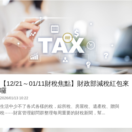
【12/21～01/11財稅焦點】財政部減稅紅包來
囉
2026/01/13 10:22
生活中少不了各式各樣的稅，綜所稅、房屋稅、遺產稅、贈與
稅⋯⋯財富管理顧問群整理每周重要的財稅新聞，幫...