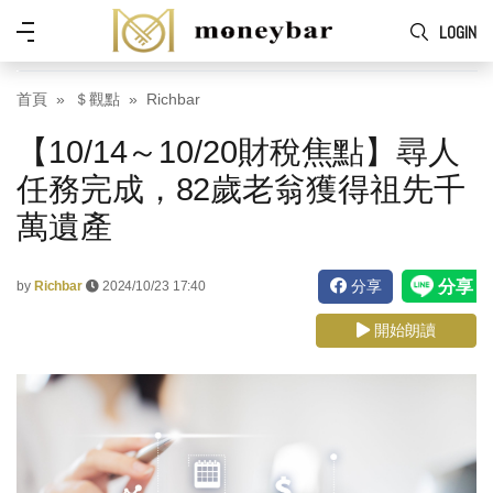
Skip to main content
功
LOGIN
能
表
首頁
＄觀點
Richbar
【10/14～10/20財稅焦點】尋人
任務完成，82歲老翁獲得祖先千
萬遺產
分享
by
Richbar
2024/10/23 17:40
開始朗讀