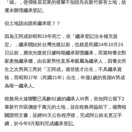
「城」，使得移居花東的後輩不知祖先在新竹留有土地，故
遲未辦理繼承登記。
但土地該由誰來繼承呢？？
因為王阿成於昭和19年死亡，依「繼承登記法令補充規
定」，繼承開始於台灣光復以前，也就是民國34年10月24
日以前，應依光復前日據時期繼承習慣繼承，而當時養女對
家產無繼承權，由在家男性直系卑親屬為繼承人，因養女所
生之次男與三男於「王阿成」過世後才出生，不具繼承資
格，而昭和17年（民國31年）出生，年僅2歲的長孫W男成
為唯一繼承人。
稅務局火速聯繫已高齡82歲的繼承人W男，告知阿公留下2
筆新竹市區價值千萬元的土地，並在稅務局協助下，備齊相
關證明文書，並經90天公告程序後，完成阿公姓名更正手
續，於今年9月順利完成繼承登記。