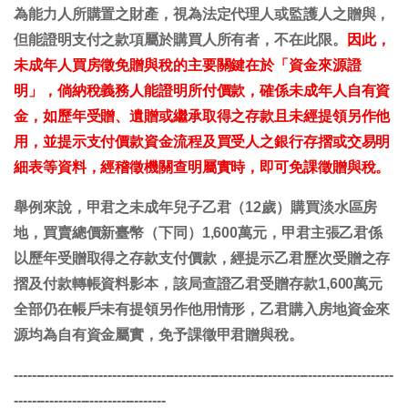
為能力人所購置之財產，視為法定代理人或監護人之贈與，
但能證明支付之款項屬於購買人所有者，不在此限。
因此，
未成年人買房徵免贈與稅的主要關鍵在於「資金來源證
明」，倘納稅義務人能證明所付價款，確係未成年人自有資
金，如歷年受贈、遺贈或繼承取得之存款且未經提領另作他
用，並提示支付價款資金流程及買受人之銀行存摺或交易明
細表等資料，經稽徵機關查明屬實時，即可免課徵贈與稅。
舉例來說，甲君之未成年兒子乙君（12歲）購買淡水區房
地，買賣總價新臺幣（下同）1,600萬元，甲君主張乙君係
以歷年受贈取得之存款支付價款，經提示乙君歷次受贈之存
摺及付款轉帳資料影本，該局查證乙君受贈存款1,600萬元
全部仍在帳戶未有提領另作他用情形，乙君購入房地資金來
源均為自有資金屬實，免予課徵甲君贈與稅。
-------------------------------------------------------------------------------------
----------------------------------