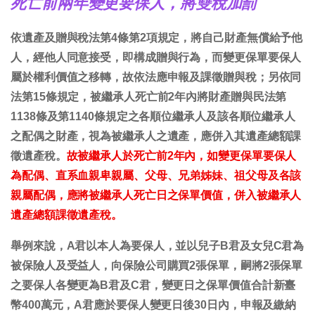
死亡前兩年變更要保人，將雙稅加罰
依遺產及贈與稅法第4條第2項規定，將自己財產無償給予他
人，經他人同意接受，即構成贈與行為，而變更保單要保人
屬於權利價值之移轉，故依法應申報及課徵贈與稅；另依同
法第15條規定，被繼承人死亡前2年內將財產贈與民法第
1138條及第1140條規定之各順位繼承人及該各順位繼承人
之配偶之財產，視為被繼承人之遺產，應併入其遺產總額課
徵遺產稅。
故被繼承人於死亡前2年內，如變更保單要保人
為配偶、直系血親卑親屬、父母、兄弟姊妹、祖父母及各該
親屬配偶，應將被繼承人死亡日之保單價值，併入被繼承人
遺產總額課徵遺產稅。
舉例來說，A君以本人為要保人，並以兒子B君及女兒C君為
被保險人及受益人，向保險公司購買2張保單，嗣將2張保單
之要保人各變更為B君及C君，變更日之保單價值合計新臺
幣400萬元，A君應於要保人變更日後30日內，申報及繳納