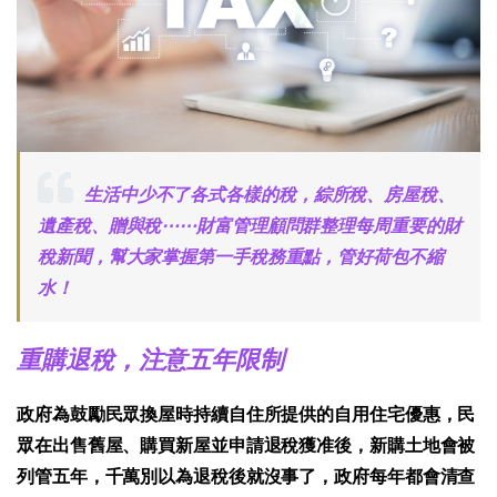
生活中少不了各式各樣的稅，綜所稅、房屋稅、
遺產稅、贈與稅⋯⋯財富管理顧問群整理每周重要的財
稅新聞，幫大家掌握第一手稅務重點，管好荷包不縮
水！
重購退稅，注意五年限制
政府為鼓勵民眾換屋時持續自住所提供的自用住宅優惠，民
眾在出售舊屋、購買新屋並申請退稅獲准後，新購土地會被
列管五年，千萬別以為退稅後就沒事了，政府每年都會清查