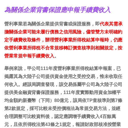
為關係企業背書保證應申報手續費收入
營利事業若為關係企業提供背書或保證服務，即
代表其需承
擔關係企業可能未履行債務之信用風險，儘管雙方未明確約
定手續費收取條件，辦理營利事業所得稅結算申報時，仍應
依營利事業所得稅不合常規移轉訂價查核準則相關規定，按
營業常規申報手續費收入
。
舉例來說，甲公司111年度營利事業所得稅結算申報案，已
揭露其為大陸子公司提供資金使用之受控交易，惟未收取任
何收入。經該局調查發現，該交易係屬甲公司為大陸子公司
提供美金融資背書保證服務，111年度實際動用資金加權平
均金額約新臺幣（下同）80億元，該局依TP查核準則第7條
第2款規定，採可比較未受控價格法為常規交易方法，並經
合理調整可比較資料後，認定應調增手續費收入4百餘萬
元，且依所得稅法第43條之1規定，報請財政部核准按營業