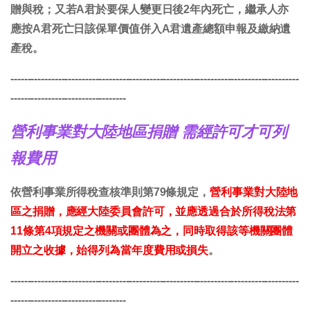
贈與稅；又若A君於要保人變更日後2年內死亡，繼承人亦
應按A君死亡日該保單價值併入A君遺產總額申報及繳納遺
產稅。
-------------------------------------------------------------------------------------
----------------------------------
營利事業對大陸地區捐贈 需經許可才可列
報費用
依營利事業所得稅查核準則第79條規定，
營利事業對大陸地
區之捐贈，應經大陸委員會許可，並應透過合於所得稅法第
11條第4項規定之機關或團體為之，同時取得該等機關團體
開立之收據，始得列為當年度費用或損失
。
-------------------------------------------------------------------------------------
----------------------------------