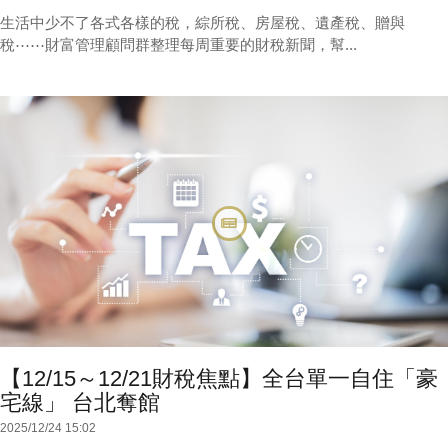
生活中少不了各式各樣的稅，綜所稅、房屋稅、遺產稅、贈與
稅⋯⋯財富管理顧問群整理每周重要的財稅新聞，幫...
【12/15～12/21財稅焦點】全台單一自住「豪
宅線」 台北奪館
2025/12/24 15:02