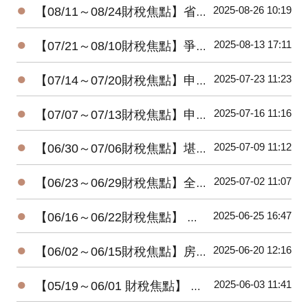
●
2025-08-26 10:19
【08/11～08/24財稅焦點】省稅大放送!! 明年三種家庭型態免繳稅
●
2025-08-13 17:11
【07/21～08/10財稅焦點】爭錢爭權 三重地產王死後多年未入葬
●
2025-07-23 11:23
【07/14～07/20財稅焦點】申報遺產稅，別忘了股東往來
●
2025-07-16 11:16
【07/07～07/13財稅焦點】申請重購退稅遷戶籍需在兩年內完成
●
2025-07-09 11:12
【06/30～07/06財稅焦點】堪稱人生勝利組! 兩戶千萬大戶去年不用繳稅
●
2025-07-02 11:07
【06/23～06/29財稅焦點】全台高達992億祖產等待子孫繼承!!
●
2025-06-25 16:47
【06/16～06/22財稅焦點】 倒數12天! 全台已83.5％完成所得稅申報
●
2025-06-20 12:16
【06/02～06/15財稅焦點】房租租約附件有註明收租內容要繳印花稅
●
2025-06-03 11:41
【05/19～06/01 財稅焦點】 長輩轉錢給家人，小心關愛變稅債