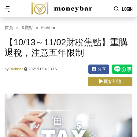
Skip to main content
功
LOGIN
能
表
首頁
＄觀點
Richbar
【10/13～11/02財稅焦點】重購
退稅，注意五年限制
分享
by
Richbar
2025/11/04 13:16
開始朗讀