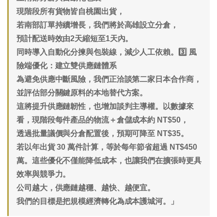
現階段所有貨物皆自桃園出貨，
若南部訂單持續增長，我們將於高雄設立分倉，
預計配送時效由2天縮短至1天內。
同時導入自動化分揀與包裝線，減少人工依賴。
3️⃣ 風
險端優化：建立雙供應鏈體系
為避免供應中斷風險，我們正洽談第二家日本合作商，
並評估部分關鍵原料的本地替代方案。
這將提升供應鏈韌性，也增加談判主導權。
以數據來
看，現階段每件產品的物流＋倉儲成本約 NT$50，
透過批量議價與分倉配置後，預期可降至 NT$35。
若以年出貨 30 萬件計算，等於每年節省超過 NT$450
萬。
這些優化不僅能降低成本，也讓我們在擴張時更具
效率與競爭力。
公司越大，供應鏈越穩、越快、越便宜。
我們的目標是把規模經濟轉化為成本護城河。」