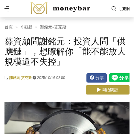
Skip to main content
功
LOGIN
能
表
首頁
＄觀點
謝銘元-艾克斯
募資顧問謝銘元：投資人問「供
應鏈」，想瞭解你「能不能放大
規模還不失控」
分享
by
謝銘元-艾克斯
2025/10/16 08:00
開始朗讀