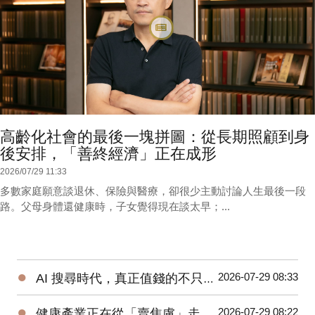
高齡化社會的最後一塊拼圖：從長期照顧到身
後安排，「善終經濟」正在成形
2026/07/29 11:33
多數家庭願意談退休、保險與醫療，卻很少主動討論人生最後一段
路。父母身體還健康時，子女覺得現在談太早；...
●
2026-07-29 08:33
AI 搜尋時代，真正值錢的不只是內容，而是「工具」：為什麼工具網站正在成為新的流量入口？
●
2026-07-29 08:22
健康產業正在從「賣焦慮」走向「幫助決策」：從健保費到益生菌，消費者真正缺的是什麼？