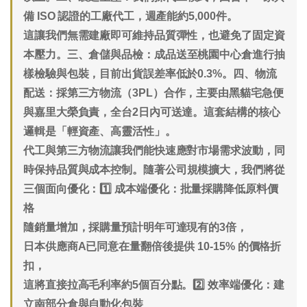
備 ISO 認證的工廠代工，週產能約5,000件。
這讓我們無需建廠即可維持品質彈性，也避免了固定資
本壓力。
三、倉儲與品檢
：成品送至桃園中心倉進行抽
樣檢驗與包裝，目前出貨誤差率低於0.3%。
四、物流
配送
：採第三方物流（3PL）合作，主要由黑貓宅急便
與嘉里大榮負責，全台2日內可送達。
這套結構的核心
邏輯是「輕資產、高靈活性」。
代工與第三方物流讓我們能快速應對市場需求波動，同
時保持品質與成本控制。
隨著公司規模擴大，我們將從
三個面向優化：
1️⃣ 成本端優化：批量採購降低原料價
格
隨銷量增加，採購量預計明年可達現有的3倍，
日本供應商A已同意在量翻倍後提供
10-15% 的價格折
扣
，
這將直接拉高毛利率約5個百分點。
2️⃣ 效率端優化：建
立南部分倉與自動化包裝