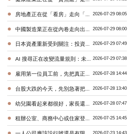
●
2026-07-29 08:05
房地產正在從「看房」走向「查證」：地址資料與建案資訊，為什麼會成為新的決策基礎？
●
2026-07-29 08:00
中國製造業正在從內卷走向出海：下一場競爭，不只比價格，也比誰更懂全球消費者
●
2026-07-29 07:49
日本資產重新受到關注：投資人不能只看日圓，而要看企業改革與營運能力
●
2026-07-29 07:38
AI 搜尋正在改變流量規則：未來企業爭奪的不是排名，而是「答案入口」
●
2026-07-28 14:44
雇用第一位員工前，先把真正的人事成本算清楚
●
2026-07-28 13:40
台股大跌的今天，先別急著把自己也賣掉
●
2026-07-28 07:47
幼兒園看起來都很好，家長還能怎麼查？從立案資訊到裁罰紀錄一次整理
●
2026-07-25 14:45
租辦公室、商務中心或住家登記，哪一種最划算？
●
2026-07-23 14:43
一人公司應該設行號還是有限公司？不要只看設立成本