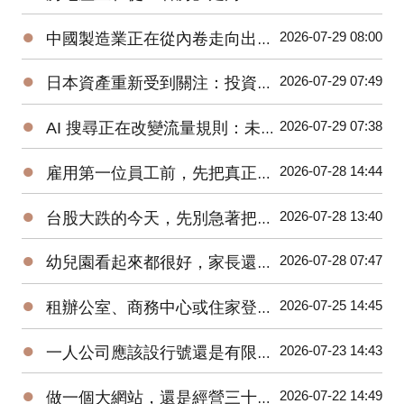
●
2026-07-29 08:00
中國製造業正在從內卷走向出海：下一場競爭，不只比價格，也比誰更懂全球消費者
●
2026-07-29 07:49
日本資產重新受到關注：投資人不能只看日圓，而要看企業改革與營運能力
●
2026-07-29 07:38
AI 搜尋正在改變流量規則：未來企業爭奪的不是排名，而是「答案入口」
●
2026-07-28 14:44
雇用第一位員工前，先把真正的人事成本算清楚
●
2026-07-28 13:40
台股大跌的今天，先別急著把自己也賣掉
●
2026-07-28 07:47
幼兒園看起來都很好，家長還能怎麼查？從立案資訊到裁罰紀錄一次整理
●
2026-07-25 14:45
租辦公室、商務中心或住家登記，哪一種最划算？
●
2026-07-23 14:43
一人公司應該設行號還是有限公司？不要只看設立成本
●
2026-07-22 14:49
做一個大網站，還是經營三十個垂直網站？