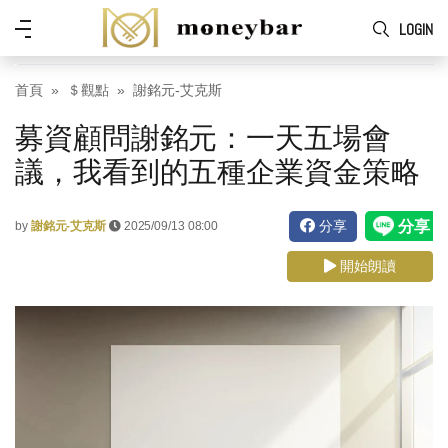
Skip to main content
功
LOGIN
能
表
首頁
＄觀點
謝銘元-艾克斯
募資顧問謝銘元：一天五場會
議，我看到的五種企業資金策略
分享
by
謝銘元-艾克斯
2025/09/13 08:00
開始朗讀