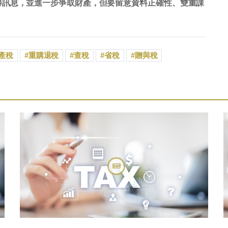
得訊息，並進一步爭取財產，但要留意資料正確性、雙重課
產稅
重購退稅
查稅
省稅
贈與稅