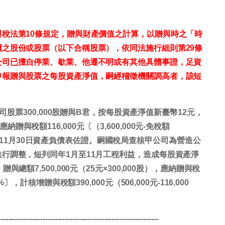
稅法第10條規定，贈與財產價值之計算，以贈與時之「時
之股份或股票（以下合稱股票），依同法施行細則第29條
公司已擅自停業、歇業、他遷不明或有其他具體事證，足資
申報贈與股票之每股資產淨值，嗣經稽徵機關調高者，該短
司股票300,000股贈與B君，按每股資產淨值新臺幣12元，
，應納贈與稅額116,000元〔（3,600,000元-免稅額
112年11月30日資產負債表佐證。嗣國稅局查核甲公司為營造公
行調整，短列同年1月至11月工程利益，造成每股資產淨
額7,500,000元（25元×300,000股），應納贈與稅
10%〕，計核增贈與稅額390,000元（506,000元-116,000
-----------------------------------------------------------------