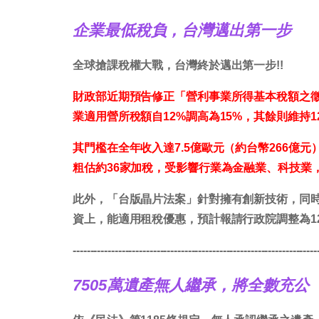
企業最低稅負，台灣邁出第一步
全球搶課稅權大戰，台灣終於邁出第一步!!
財政部近期預告修正「營利事業所得基本稅額之
業適用營所稅額自12%調高為15%，其餘則維持1
其門檻在全年收入達7.5億歐元（約台幣266億元
粗估約36家加稅，受影響行業為金融業、科技業
此外，「台版晶片法案」針對擁有創新技術，同
資上，能適用租稅優惠，預計報請行政院調整為1
----------------------------------------------------------------------
7505萬遺產無人繼承，將全數充公