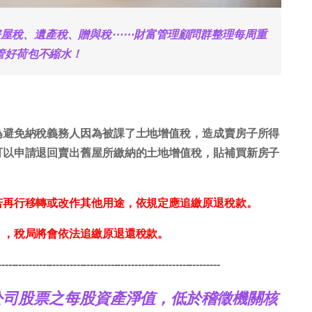
房屋稅、遺產稅、贈與稅⋯⋯財富管理顧問群整理每周重
管好荷包不縮水！
為避免納稅義務人因為被課了土地增值稅，造成賣房子所得
可以申請退回賣出舊屋所繳納的土地增值稅，貼補買新房子
若再行移轉或改作其他用途，依規定應追繳原退稅款。
」，稅局將會依法追繳原退還稅款。
-----------------------------------------------------------------
公司股票之每股資產淨值，低於稽徵機關核