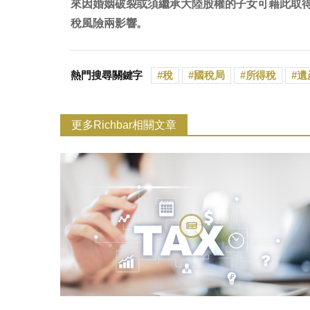
來因婚姻破裂或須繼承大陸股權的子女可藉此取
稅風險兩影響。
熱門搜尋關鍵字
稅
國稅局
所得稅
遺
更多Richbar相關文章