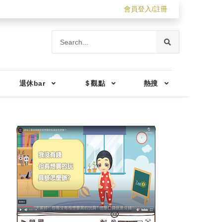
會員登入/註冊
退休bar
＄觀點
熱搜