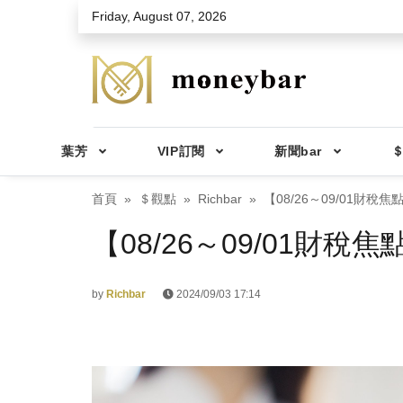
Skip to main content
Friday, August 07, 2026
葉芳
VIP訂閱
新聞bar
＄
首頁
＄觀點
Richbar
【08/26～09/01財
【08/26～09/01財
by
Richbar
2024/09/03 17:14