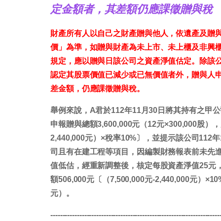
定金額者，其差額仍應課徵贈與稅
財產所有人以自己之財產贈與他人，依遺產及贈與
價」為準，如贈與財產為未上市、未上櫃及非興櫃
規定，應以贈與日該公司之資產淨值估定。除該
認定其股票價值已減少或已無價值者外，贈與人
差金額，仍應課徵贈與稅。
舉例來說，A君於112年11月30日將其持有之甲公
申報贈與總額3,600,000元（12元×300,000股）
2,440,000元）×稅率10%〕，並提示該公司
司且有在建工程等項目，因編製財務報表前未先進
值低估，經重新調整後，核定每股資產淨值25元，贈與總
額506,000元〔（7,500,000元-2,440,000元）×
元）。
----------------------------------------------------------------------