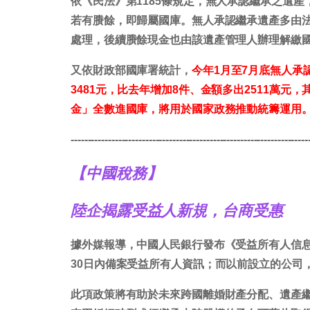
依《民法》第1185條規定，無人承認繼承之遺
若有賸餘，即歸屬國庫。無人承認繼承遺產多由
處理，後續賸餘現金也由該遺產管理人辦理解繳
又依財政部國庫署統計，
今年1月至7月底無人承
3481元，比去年增加8件、金額多出2511萬元
金」全數進國庫，將用於國家政務推動統籌運用
----------------------------------------------------------------------
【中國稅務】
陸企揭露受益人新規，台商受惠
據外媒報導，中國人民銀行發布《受益所有人信息
30日內備案受益所有人資訊；而以前設立的公司
此項政策將有助於未來跨國離婚財產分配、遺產