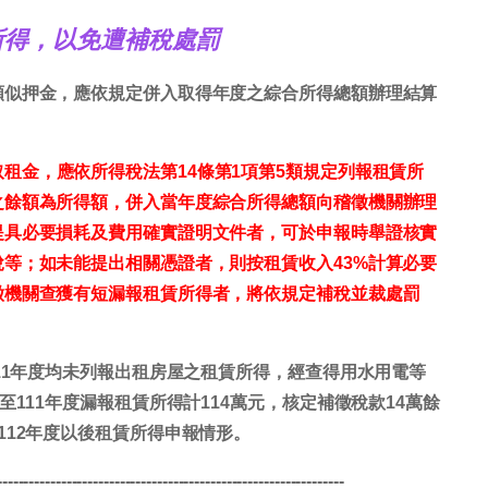
所得，以免遭補稅處罰
類似押金，應依規定併入取得年度之綜合所得總額辦理結算
租金，應依所得稅法第14條第1項第5類規定列報租賃所
之餘額為所得額，併入當年度綜合所得總額向稽徵機關辦理
提具必要損耗及費用確實證明文件者，可於申報時舉證核實
等；如未能提出相關憑證者，則按租賃收入43%計算必要
徵機關查獲有短漏報租賃所得者，將依規定補稅並裁處罰
11年度均未列報出租房屋之租賃所得，經查得用水用電等
至111年度漏報租賃所得計114萬元，核定補徵稅款14萬餘
112年度以後租賃所得申報情形。
-----------------------------------------------------------------