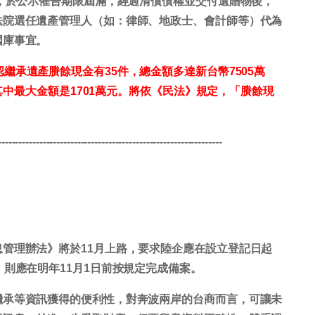
產，於公示催告期限屆滿，經過清償債權並交付遺贈物後，
法院選任遺產管理人（如：律師、地政士、會計師等）代為
國庫事宜。
認繼承遺產賸餘現金有35件，總金額多達新台幣7505萬
，其中最大金額是1701萬元。將依《民法》規定，「賸餘現
。
-----------------------------------------------------------------
管理辦法》將於11月上路，要求陸企應在設立登記日起
，則應在明年11月1日前按規定完成備案。
繼承等資訊獲得的便利性，對奔波兩岸的台商而言，可讓未