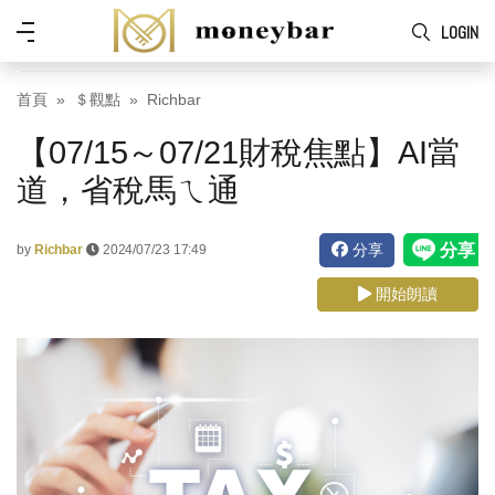
Skip to main content
功
LOGIN
能
表
首頁
＄觀點
Richbar
【07/15～07/21財稅焦點】AI當
道，省稅馬ㄟ通
分享
by
Richbar
2024/07/23 17:49
開始朗讀