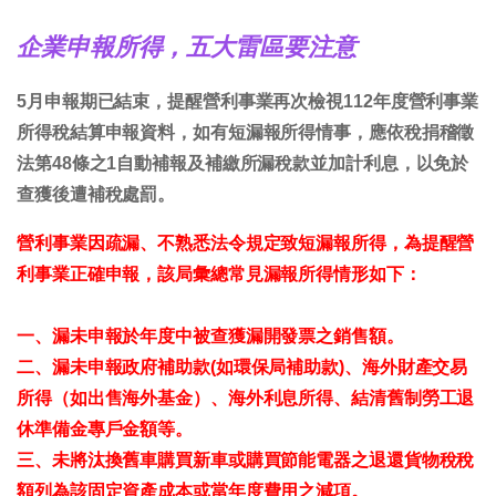
企業申報所得，五大雷區要注意
5月申報期已結束，提醒營利事業再次檢視112年度營利事業
所得稅結算申報資料，如有短漏報所得情事，應依稅捐稽徵
法第48條之1自動補報及補繳所漏稅款並加計利息，以免於
查獲後遭補稅處罰。
營利事業因疏漏、不熟悉法令規定致短漏報所得，為提醒營
利事業正確申報，該局彙總常見漏報所得情形如下：
一、漏未申報於年度中被查獲漏開發票之銷售額。
二、漏未申報政府補助款(如環保局補助款)、海外財產交易
所得（如出售海外基金）、海外利息所得、結清舊制勞工退
休準備金專戶金額等。
三、未將汰換舊車購買新車或購買節能電器之退還貨物稅稅
額列為該固定資產成本或當年度費用之減項。