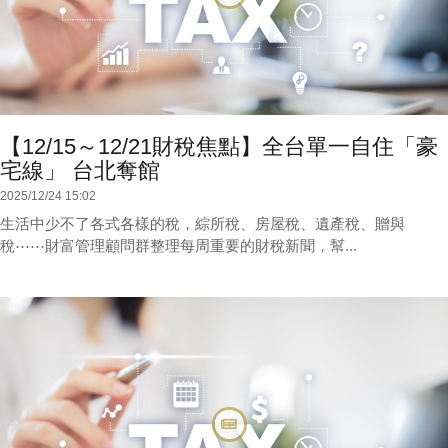
【12/15～12/21財稅焦點】全台單一自住「豪
宅線」 台北奪館
2025/12/24 15:02
生活中少不了各式各樣的稅，綜所稅、房屋稅、遺產稅、贈與
稅⋯⋯財富管理顧問群整理每周重要的財稅新聞，幫...