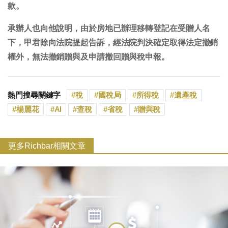
款。
承辦人也向他說明，由於房地已辦理移轉登記在受贈人名
下，甲君除向法院提起告訴，經法院判決確定取得法定撤銷
權外，無法撤銷贈與及申請撤回贈與稅申報。
熱門搜尋關鍵字
稅
國稅局
所得稅
遺產稅
楊麗花
AI
查稅
省稅
贈與稅
更多Richbar相關文章