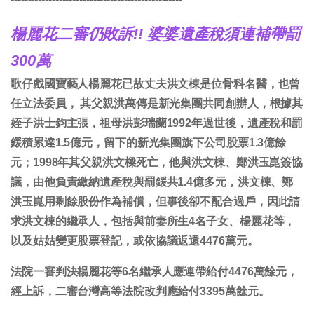
楊麗花二審仍敗訴!! 婆婆遺產稅須連補帶罰
300萬
歌仔戲國寶藝人楊麗花已故丈夫洪文棟是位骨科名醫，也曾
任立法委員， 其父親洪萬傳是新光集團共同創辦人，根據其
姪子洪士鈞主張，祖母洪彭瑞蘭1992年過世後，遺產稅和罰
鍰積累達1.5億元，留下的新光集團旗下公司股票1.3億餘
元；1998年其父親洪文樑死亡，他與洪文棟、鄭洪玉崑簽協
議，由他負責繳納遺產稅與罰鍰共1.4億多元，洪文棟、鄭
洪玉崑用剩餘股份作為補償，但事後卻不配合過戶，因此請
求洪文棟的繼承人，包括與前妻所生4名子女、楊麗花等，
以及姑姑變更股票登記，或依協議返還4476萬元。
法院一審判決楊麗花等6名繼承人應連帶給付4476萬餘元，
經上訴，二審台灣高等法院改判應給付3395萬餘元。