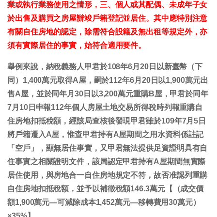
業或執行業務使用之情形，三、個人或其配偶、未成年子女
於出售及購買之房屋辦竣戶籍登記並居住。其中應特別注意
有關自住房地的認定，除需符合設籍及無出租等規定外，亦
須有實際居住的事實，始符合適用要件。
舉例來說，納稅義務人甲君於108年6月20日以新臺幣（下
同）1,400萬元取得A屋，嗣於112年6月20日以1,900萬元出
售A屋，並於同年月30日以3,200萬元重購B屋，甲君於同年
7月10日申報112年個人房屋土地交易所得稅時列報重購自
住房地扣抵稅額，經該局查核後發現甲君雖於109年7月5日
將戶籍遷入A屋，惟查甲君持有A屋期間之用水資料係註記
「空戶」，顯無居住事實，又甲君無法提供足資證明具有自
住事實之相關證明文件，該局認定甲君持有A屋期間無實際
居住使用，與房地合一自住房地規定不符，故否准認列重購
自住房地扣抵稅額，並予以補徵稅額146.3萬元【（成交價
額1,900萬元—可減除成本1,452萬元—移轉費用30萬元）
×35%】。