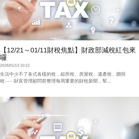
【12/21～01/11財稅焦點】財政部減稅紅包來
囉
2026/01/13 10:22
生活中少不了各式各樣的稅，綜所稅、房屋稅、遺產稅、贈與
稅⋯⋯財富管理顧問群整理每周重要的財稅新聞，幫...