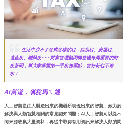
生活中少不了各式各樣的稅，綜所稅、房屋稅、
遺產稅、贈與稅⋯⋯財富管理顧問群整理每周重要的財
稅新聞，幫大家掌握第一手稅務重點，管好荷包不縮
水！
AI當道，省稅馬ㄟ通
人工智慧是由人製造出來的機器所表現出來的智慧，致力於
解決與人類智慧相關的常見認知問題；AI人工智慧可以從不
同來源收集大量資料，再從中取得有用資訊來解決人類的問