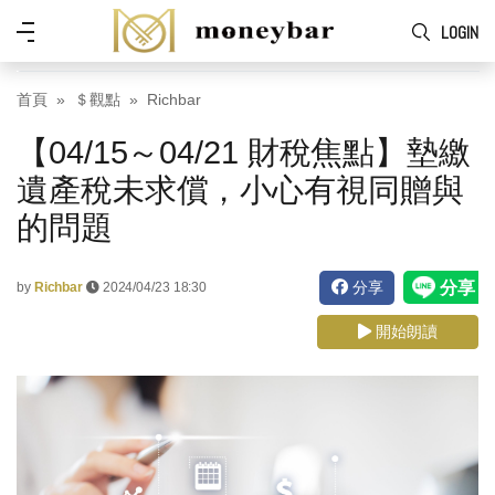
Skip to main content
功
LOGIN
能
表
首頁
＄觀點
Richbar
【04/15～04/21 財稅焦點】墊繳
遺產稅未求償，小心有視同贈與
的問題
分享
by
Richbar
2024/04/23 18:30
開始朗讀