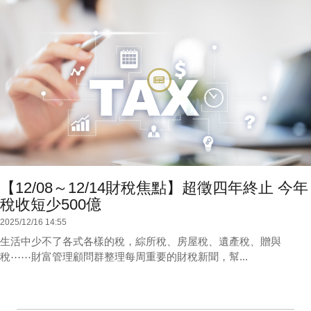
【12/08～12/14財稅焦點】超徵四年終止 今年
稅收短少500億
2025/12/16 14:55
生活中少不了各式各樣的稅，綜所稅、房屋稅、遺產稅、贈與
稅⋯⋯財富管理顧問群整理每周重要的財稅新聞，幫...