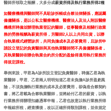
醫師所領取之報酬，大多分成
薪資所得及執行業務所得2種
如醫療機構與醫師間不具駐診拆帳或合夥法律關係，應認屬
僱傭關係，是以公私立醫療機構、醫療法人及法人附設醫療
機構所聘僱並辦理執業登記的醫師，從事醫療及相關行政業
務的勞務報酬為薪資所得，另醫師2人以上共同出資，以聯
合執業模式經營診所，共同負擔成本及必要費用，且診所申
請設立登記的負責醫師與其他執業醫師間不具僱傭關係者，
其執業醫師依聯合執業合約所分配的盈餘得適用執行業務所
得規定課稅。
舉例來說，甲君為A診所設立登記負責醫師，聘僱乙君為執
業醫師，甲君、乙君兩人明明知道乙君未負擔A診所盈虧風
險，不須負擔執行業務的成本及必要費用，卻偽造合夥契約
書，將乙君載為合夥執業醫師，並將給付乙君的薪資，以執
行業務所得辦理扣繳憑單申報，乙君也故意以執行業務所得
申報綜所稅，經查獲後，改以正確所得類別課稅，並依規定