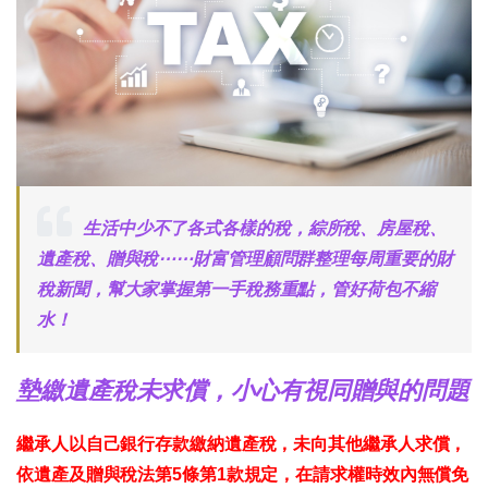
生活中少不了各式各樣的稅，綜所稅、房屋稅、
遺產稅、贈與稅⋯⋯財富管理顧問群整理每周重要的財
稅新聞，幫大家掌握第一手稅務重點，管好荷包不縮
水！
墊繳遺產稅未求償，小心有視同贈與的問題
繼承人以自己銀行存款繳納遺產稅，未向其他繼承人求償，
依遺產及贈與稅法第5條第1款規定，在請求權時效內無償免