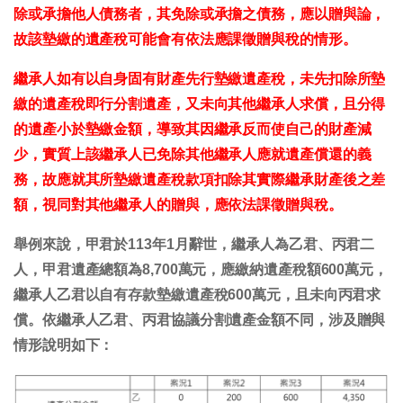
除或承擔他人債務者，其免除或承擔之債務，應以贈與論，
故該墊繳的遺產稅可能會有依法應課徵贈與稅的情形。
繼承人如有以自身固有財產先行墊繳遺產稅，未先扣除所墊
繳的遺產稅即行分割遺產，又未向其他繼承人求償，且分得
的遺產小於墊繳金額，導致其因繼承反而使自己的財產減
少，實質上該繼承人已免除其他繼承人應就遺產償還的義
務，故應就其所墊繳遺產稅款項扣除其實際繼承財產後之差
額，視同對其他繼承人的贈與，應依法課徵贈與稅。
舉例來說，甲君於113年1月辭世，繼承人為乙君、丙君二
人，甲君遺產總額為8,700萬元，應繳納遺產稅額600萬元，
繼承人乙君以自有存款墊繳遺產稅600萬元，且未向丙君求
償。依繼承人乙君、丙君協議分割遺產金額不同，涉及贈與
情形說明如下：