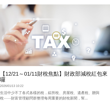
【12/21～01/11財稅焦點】財政部減稅紅包來
囉
2026/01/13 10:22
生活中少不了各式各樣的稅，綜所稅、房屋稅、遺產稅、贈與
稅⋯⋯財富管理顧問群整理每周重要的財稅新聞，幫...