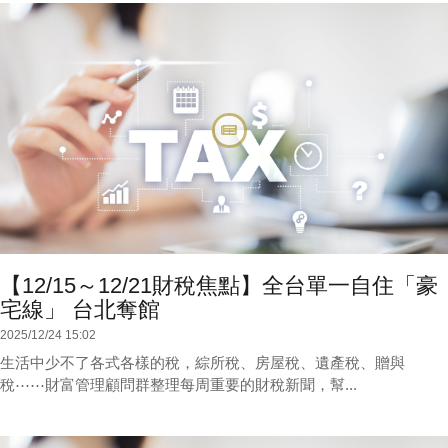
【12/15～12/21財稅焦點】全台單一自住「豪
宅線」 台北奪館
2025/12/24 15:02
生活中少不了各式各樣的稅，綜所稅、房屋稅、遺產稅、贈與
稅⋯⋯財富管理顧問群整理每周重要的財稅新聞，幫...