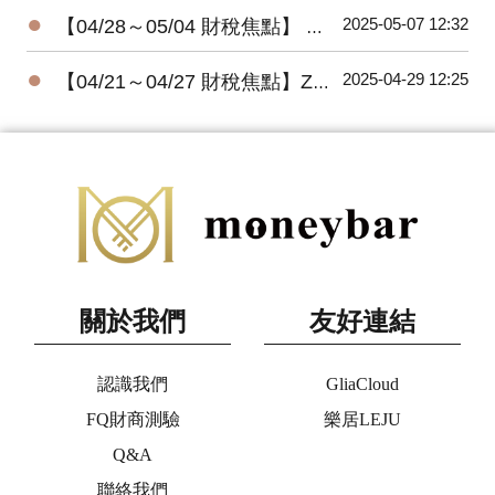
●
2025-05-07 12:32
【04/28～05/04 財稅焦點】 減稅不成反增稅，女法官不孕治療纏訟六年仍敗訴
●
2025-04-29 12:25
【04/21～04/27 財稅焦點】Zappos執行長謝家華喪生四年 爆出神秘遺囑
關於我們
友好連結
認識我們
GliaCloud
FQ財商測驗
樂居LEJU
Q&A
聯絡我們