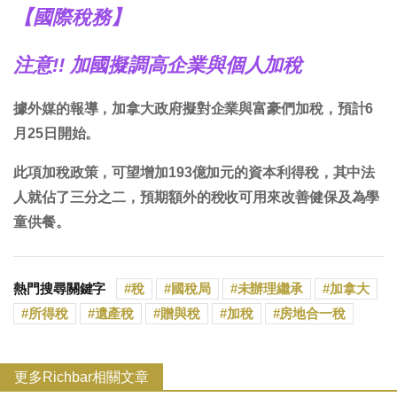
【國際稅務】
注意!! 加國擬調高企業與個人加稅
據外媒的報導，加拿大政府擬對企業與富豪們加稅，預計6
月25日開始。
此項加稅政策，可望增加193億加元的資本利得稅，其中法
人就佔了三分之二，預期額外的稅收可用來改善健保及為學
童供餐。
熱門搜尋關鍵字
稅
國稅局
未辦理繼承
加拿大
所得稅
遺產稅
贈與稅
加稅
房地合一稅
更多Richbar相關文章