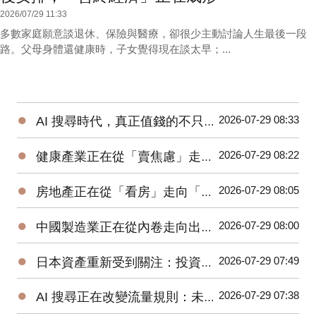
2026/07/29 11:33
多數家庭願意談退休、保險與醫療，卻很少主動討論人生最後一段
路。父母身體還健康時，子女覺得現在談太早；...
●
2026-07-29 08:33
AI 搜尋時代，真正值錢的不只是內容，而是「工具」：為什麼工具網站正在成為新的流量入口？
●
2026-07-29 08:22
健康產業正在從「賣焦慮」走向「幫助決策」：從健保費到益生菌，消費者真正缺的是什麼？
●
2026-07-29 08:05
房地產正在從「看房」走向「查證」：地址資料與建案資訊，為什麼會成為新的決策基礎？
●
2026-07-29 08:00
中國製造業正在從內卷走向出海：下一場競爭，不只比價格，也比誰更懂全球消費者
●
2026-07-29 07:49
日本資產重新受到關注：投資人不能只看日圓，而要看企業改革與營運能力
●
2026-07-29 07:38
AI 搜尋正在改變流量規則：未來企業爭奪的不是排名，而是「答案入口」