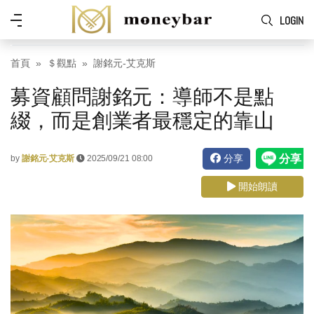
Skip to main content
功
LOGIN
能
表
首頁
＄觀點
謝銘元-艾克斯
募資顧問謝銘元：導師不是點
綴，而是創業者最穩定的靠山
分享
by
謝銘元-艾克斯
2025/09/21 08:00
開始朗讀