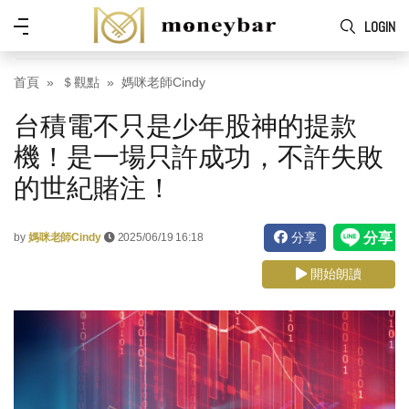
Skip to main content
功
LOGIN
能
表
首頁
＄觀點
媽咪老師Cindy
台積電不只是少年股神的提款
機！是一場只許成功，不許失敗
的世紀賭注！
分享
by
媽咪老師Cindy
2025/06/19 16:18
開始朗讀