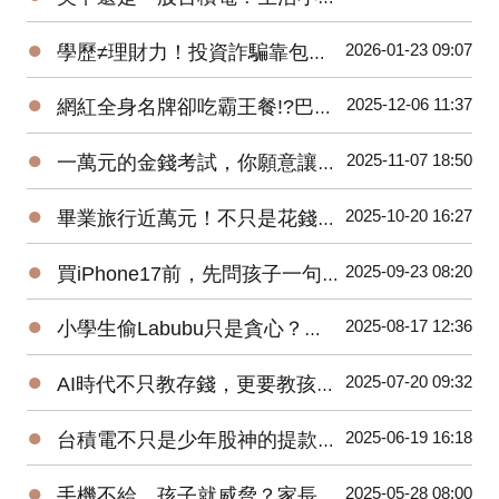
●
2026-01-23 09:07
學歷≠理財力！投資詐騙靠包裝取信，巴菲特推崇長期紀律！
●
2025-12-06 11:37
網紅全身名牌卻吃霸王餐!?巴菲特提醒:「真正的成功是有人愛你!」
●
2025-11-07 18:50
一萬元的金錢考試，你願意讓孩子交空白卷嗎？
●
2025-10-20 16:27
畢業旅行近萬元！不只是花錢，更是家庭財務專案！
●
2025-09-23 08:20
買iPhone17前，先問孩子一句話！
●
2025-08-17 12:36
小學生偷Labubu只是貪心？當今孩子的金錢觀，悄悄偏離正確軌道！
●
2025-07-20 09:32
AI時代不只教存錢，更要教孩子五個防詐判斷力！
●
2025-06-19 16:18
台積電不只是少年股神的提款機！是一場只許成功，不許失敗的世紀賭注！
●
2025-05-28 08:00
手機不給，孩子就威脅？家長如何在AI時代平衡科技與教養？