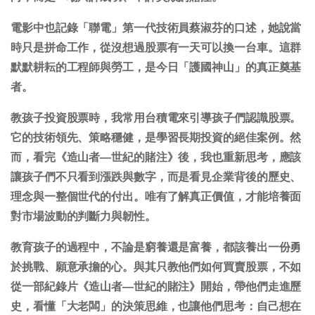
電影中也記錄「聯電」第一代技術員蔡淑芬的口述，她說當
時只是拼命工作，從沒想過股票有一天可以換一台車。這群
默默耕耘的工程師與勞工，是今日「護國神山」的真正奠基
者。
教孩子投資股票時，我常用台積電來引導孩子們認識股票。
它的技術領先、策略穩健，是學習長期投資的絕佳案例。然
而，看完《造山者—世紀的賭注》後，我也重新思考，應該
讓孩子們不只看到漲跌與數字，而是看見企業背後的歷史、
理念與一整個世代的付出。唯有了解真正價值，才能培養面
對市場波動的判斷力與韌性。
教育孩子的過程中，不論是窮養還是富養，都該養出一份勇
於挑戰、願意承擔的心。與其只教他們如何買賣股票，不如
從一部紀錄片《造山者—世紀的賭注》開始，帶他們走進歷
史，看懂「大老闆」的決策思維，也讓他們思考：自己想在