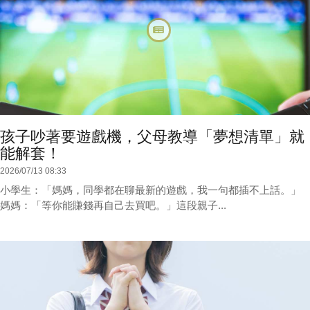
孩子吵著要遊戲機，父母教導「夢想清單」就
能解套！
2026/07/13 08:33
小學生：「媽媽，同學都在聊最新的遊戲，我一句都插不上話。」
媽媽：「等你能賺錢再自己去買吧。」這段親子...