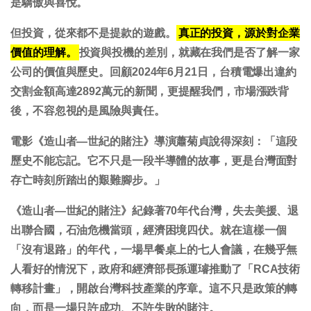
是驕傲與喜悅。
但投資，從來都不是提款的遊戲。
真正的投資，源於對企業
價值的理解。
投資與投機的差別，就藏在我們是否了解一家
公司的價值與歷史。回顧2024年6月21日，台積電爆出違約
交割金額高達2892萬元的新聞，更提醒我們，市場漲跌背
後，不容忽視的是風險與責任。
電影《造山者—世紀的賭注》導演蕭菊貞說得深刻：「這段
歷史不能忘記。它不只是一段半導體的故事，更是台灣面對
存亡時刻所踏出的艱難腳步。」
《造山者—世紀的賭注》紀錄著70年代台灣，失去美援、退
出聯合國，石油危機當頭，經濟困境四伏。就在這樣一個
「沒有退路」的年代，一場早餐桌上的七人會議，在幾乎無
人看好的情況下，政府和經濟部長孫運璿推動了「RCA技術
轉移計畫」，開啟台灣科技產業的序章。這不只是政策的轉
向，而是一場只許成功、不許失敗的賭注。