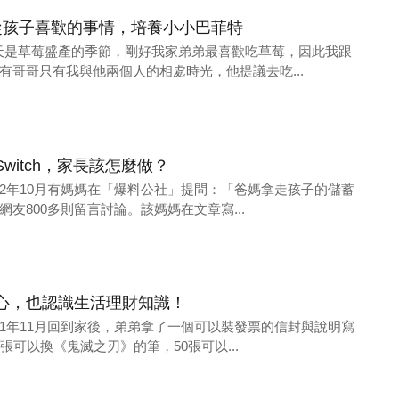
：從孩子喜歡的事情，培養小小巴菲特
冬天是草莓盛產的季節，剛好我家弟弟最喜歡吃草莓，因此我跟
有哥哥只有我與他兩個人的相處時光，他提議去吃...
witch，家長該怎麼做？
022年10月有媽媽在「爆料公社」提問：「爸媽拿走孩子的儲蓄
友800多則留言討論。該媽媽在文章寫...
心，也認識生活理財知識！
021年11月回到家後，弟弟拿了一個可以裝發票的信封與說明寫
張可以換《鬼滅之刃》的筆，50張可以...