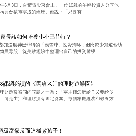
025年6月3日，台積電股東會上，一位18歲的年輕投資人分享他
購買台積電零股的經歷。他說：「只要有...
？家長該如何培養小小巴菲特？
大家都知道股神巴菲特的「滾雪球」投資策略，但比較少知道他幼
錢買零股，從失敗經驗中整理出自己的投資哲學...
08課綱必讀的《馬哈老師的理財遊樂園》
理財最常被問的問題之一為：「零用錢怎麼給？又要給多
，可是生活和理財沒有固定答案。每個家庭經濟和教養方...
頂級富豪反而這樣教孩子！