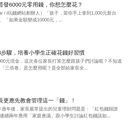
發6000元零用錢，你想怎麼花？
bar / i玩錢網站創辦人）「孩子，當你手上拿到1,000元新台
如果金額變成10000元，...
3步驟，培養小學生正確花錢好習慣
6000元現金，這次各位家長打算怎麼跟孩子們討論呢？不知道
的「三倍卷」是怎麼用呢？是全部給家長全...
長更應先教會管理這一「錢」！
每年過年後，家長最常提出的兒童理財問題是：「紅包錢歸誰
連續兩年應用「家庭會議」跟小學生討論紅包錢該如...