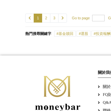
1
2
3
Go to page
G
熱門搜尋關鍵字
基金贖回
選股
投資報酬
關於我
關於
FQ
Q&
聯絡