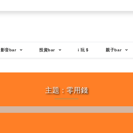
影音bar
投資bar
i 玩＄
親子bar
主題：零用錢