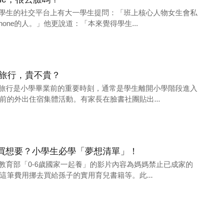
在大學生的社交平台上有大一學生提問：「班上核心人物女生會私
hone的人。」他更說道：「本來覺得學生...
業旅行，貴不貴？
畢業旅行是小學畢業前的重要時刻，通常是學生離開小學階段進入
前的外出住宿集體活動。有家長在臉書社團貼出...
買想要？小學生必學「夢想清單」！
前教育部「0-6歲國家一起養」的影片內容為媽媽禁止已成家的
這筆費用挪去買給孫子的實用育兒書籍等。此...