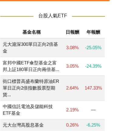
台股人氣ETF
基金名稱
日報酬
年報酬
元大滬深300單日正向2倍基
3.08%
-25.05%
金
富邦中國ETF傘型基金之富
3.05%
-24.39%
邦上証180單日正向兩倍基...
街口標普高盛布蘭特原油ER
單日正向2倍指數股票型期
2.64%
147.33%
貨...
中國信託電池及儲能科技
2.19%
—
ETF基金
元大台灣高股息基金
0.26%
-6.25%