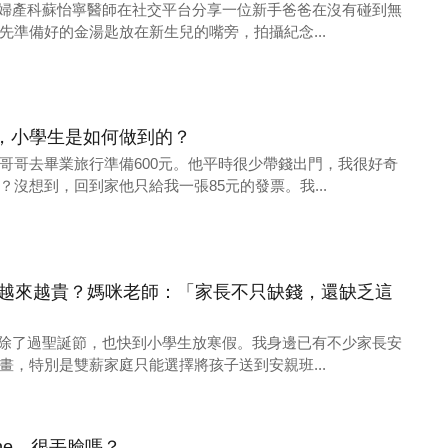
日前婦產科蘇怡寧醫師在社交平台分享一位新手爸爸在沒有碰到無
先準備好的金湯匙放在新生兒的嘴旁，拍攝紀念...
，小學生是如何做到的？
哥哥去畢業旅行準備600元。他平時很少帶錢出門，我很好奇
沒想到，回到家他只給我一張85元的發票。我...
0，越來越貴？媽咪老師：「家長不只缺錢，還缺乏這
年底除了過聖誕節，也快到小學生放寒假。我身邊已有不少家長安
畫，特別是雙薪家庭只能選擇將孩子送到安親班...
one，很丟臉嗎？