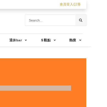
會員登入/註冊
退休bar
＄觀點
熱搜