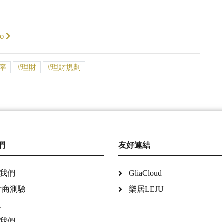
o
率
理財
理財規劃
們
友好連結
我們
GliaCloud
財商測驗
樂居LEJU
A
我們