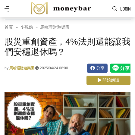
Skip to main content
功
LOGIN
能
表
首頁
＄觀點
馬哈理財遊樂園
股災重創資產，4%法則還能讓我
們安穩退休嗎？
分享
by
馬哈理財遊樂園
2025/04/24 08:00
開始朗讀