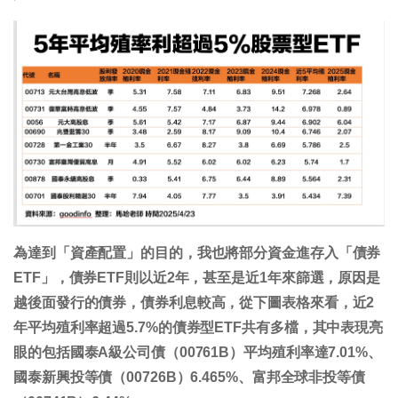
為達到「資產配置」的目的，我也將部分資金進存入「債券
ETF」，債券ETF則以近2年，甚至是近1年來篩選，原因是
越後面發行的債券，債券利息較高，從下圖表格來看，近2
年平均殖利率超過5.7%的債券型ETF共有多檔，其中表現亮
眼的包括國泰A級公司債（00761B）平均殖利率達7.01%、
國泰新興投等債（00726B）6.465%、富邦全球非投等債