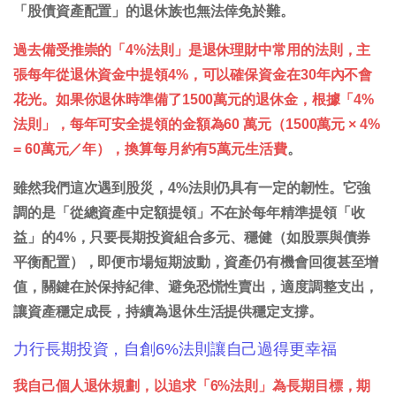
「股債資產配置」的退休族也無法倖免於難。
過去備受推崇的「4%法則」是退休理財中常用的法則，主
張每年從退休資金中提領4%，可以確保資金在30年內不會
花光。如果你退休時準備了1500萬元的退休金，根據「4%
法則」，每年可安全提領的金額為60 萬元（1500萬元 × 4%
= 60萬元／年），換算每月約有5萬元生活費
。
雖然我們這次遇到股災，4%法則仍具有一定的韌性。它強
調的是「從總資產中定額提領」不在於每年精準提領「收
益」的4%，只要長期投資組合多元、穩健（如股票與債券
平衡配置），即便市場短期波動，資產仍有機會回復甚至增
值，關鍵在於保持紀律、避免恐慌性賣出，適度調整支出，
讓資產穩定成長，持續為退休生活提供穩定支撐。
力行長期投資，自創6%法則讓自己過得更幸福
我自己個人退休規劃，以追求「6%法則」為長期目標，期