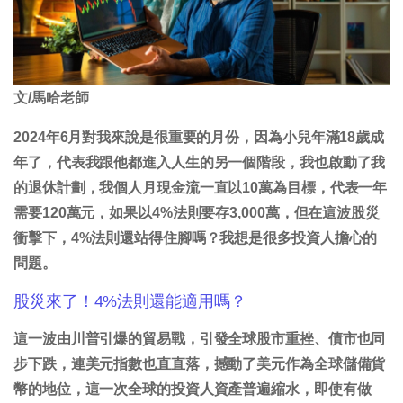
文/馬哈老師
2024年6月對我來說是很重要的月份，因為小兒年滿18歲成
年了，代表我跟他都進入人生的另一個階段，我也啟動了我
的退休計劃，我個人月現金流一直以10萬為目標，代表一年
需要120萬元，如果以4%法則要存3,000萬，但在這波股災
衝擊下，4%法則還站得住腳嗎？我想是很多投資人擔心的
問題。
股災來了！4%法則還能適用嗎？
這一波由川普引爆的貿易戰，引發全球股市重挫、債市也同
步下跌，連美元指數也直直落，撼動了美元作為全球儲備貨
幣的地位，這一次全球的投資人資產普遍縮水，即使有做