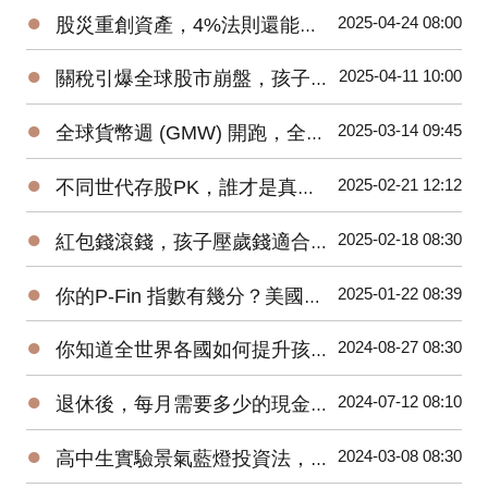
●
2025-04-24 08:00
股災重創資產，4%法則還能讓我們安穩退休嗎？
●
2025-04-11 10:00
關稅引爆全球股市崩盤，孩子的教育金該如何安心布局？
●
2025-03-14 09:45
全球貨幣週 (GMW) 開跑，全世界各國如何推廣青少年金錢教育?
●
2025-02-21 12:12
不同世代存股PK，誰才是真正的投資贏家？
●
2025-02-18 08:30
紅包錢滾錢，孩子壓歲錢適合投資哪些基金？
●
2025-01-22 08:39
你的P-Fin 指數有幾分？美國人只能正確回答48%的問題
●
2024-08-27 08:30
你知道全世界各國如何提升孩子們的金融素養？
●
2024-07-12 08:10
退休後，每月需要多少的現金流？58%的人覺得10萬元才夠
●
2024-03-08 08:30
高中生實驗景氣藍燈投資法，一年後獲利近20%