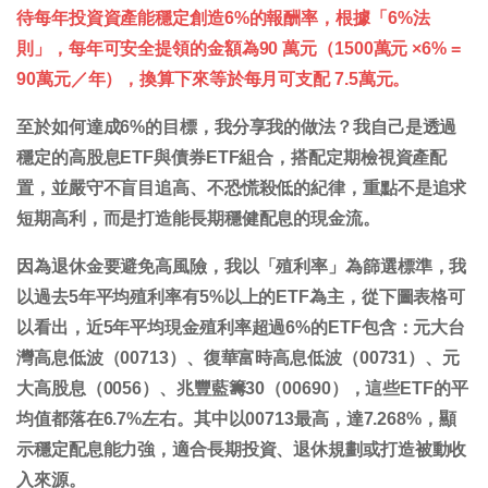
待每年投資資產能穩定創造6%的報酬率，根據「6%法
則」，每年可安全提領的金額為90 萬元（1500萬元 ×6% =
90萬元／年），換算下來等於每月可支配 7.5萬元。
至於如何達成6%的目標，我分享我的做法？我自己是透過
穩定的高股息ETF與債券ETF組合，搭配定期檢視資產配
置，並嚴守不盲目追高、不恐慌殺低的紀律，重點不是追求
短期高利，而是打造能長期穩健配息的現金流。
因為退休金要避免高風險，我以「殖利率」為篩選標準，我
以過去5年平均殖利率有5%以上的ETF為主，從下圖表格可
以看出，近5年平均現金殖利率超過6%的ETF包含：元大台
灣高息低波（00713）、復華富時高息低波（00731）、元
大高股息（0056）、兆豐藍籌30（00690），這些ETF的平
均值都落在6.7%左右。其中以00713最高，達7.268%，顯
示穩定配息能力強，適合長期投資、退休規劃或打造被動收
入來源。