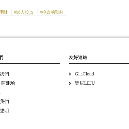
理財
懶人投資
投資的聖杯
們
友好連結
我們
GliaCloud
財商測驗
樂居LEJU
A
我們
聲明