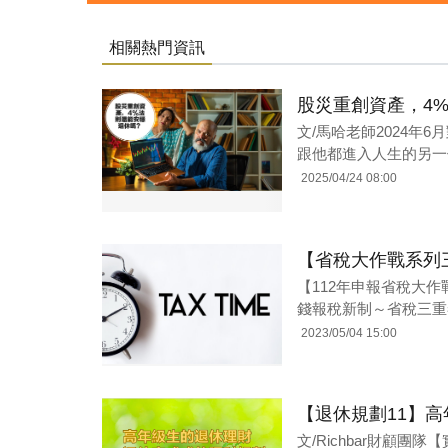
相關熱門資訊
股災重創資產，4
文/馬哈老師2024年
跟他都進入人生的另一
2025/04/24 08:00
【省稅大作戰系列
【112年申報省稅大
錢報稅新制～省稅三重奏
2023/05/04 15:00
【退休規劃11】
文/Richbar財顧