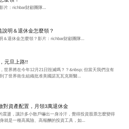
：richbar財顧團隊...
&權益說明＆退休金怎麼領？
明＆退休金怎麼領？影片：richbar財顧團隊...
，元旦上路!!
世界將在今年12月21日毀滅嗎？？&nbsp; 但當天我們沒有
到了世界衛生組織批准美國諾瓦瓦克斯醫...
做對資產配置，月領3萬退休金
期股市的震盪，讓許多小散戶嚇出一身冷汗，覺得投資股票怎麼變得
身就是一種高風險、高報酬的投資工具，如...