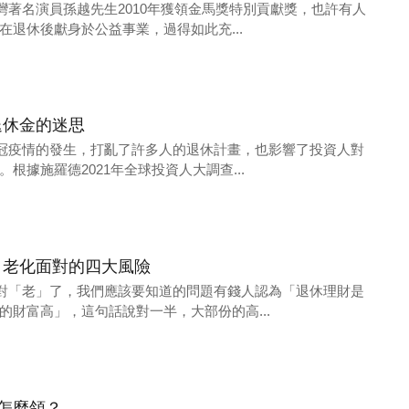
團隊台灣著名演員孫越先生2010年獲領金馬獎特別貢獻獎，也許有人
在退休後獻身於公益事業，過得如此充...
退休金的迷思
團隊新冠疫情的發生，打亂了許多人的退休計畫，也影響了投資人對
根據施羅德2021年全球投資人大調查...
口老化面對的四大風險
團隊面對「老」了，我們應該要知道的問題有錢人認為「退休理財是
的財富高」，這句話說對一半，大部份的高...
金怎麼領？