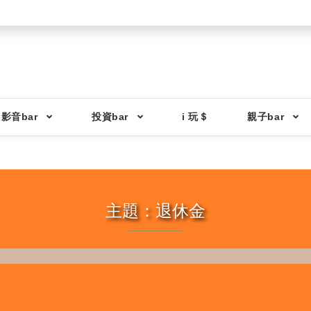
影音bar
投資bar
i 玩＄
親子bar
主題：退休金