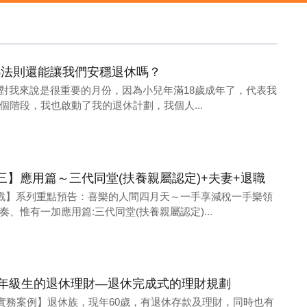
%法則還能讓我們安穩退休嗎？
6月對我來說是很重要的月份，因為小兒年滿18歲成年了，代表我
個階段，我也啟動了我的退休計劃，我個人...
三】應用篇～三代同堂(扶養親屬認定)+夫妻+退職
作戰】系列重點預告：喜樂的人間四月天～一手享減稅一手樂領
、惟有一加應用篇:三代同堂(扶養親屬認定)...
高年級生的退休理財—退休完成式的理財規劃
團隊【實務案例】退休族，現年60歲，有退休存款及理財，同時也有