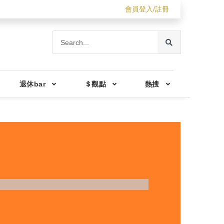
會員登入/註冊
退休bar
＄觀點
熱搜