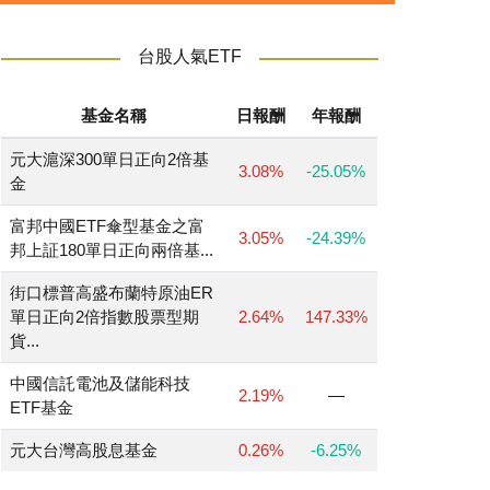
台股人氣ETF
基金名稱
日報酬
年報酬
元大滬深300單日正向2倍基
3.08%
-25.05%
金
富邦中國ETF傘型基金之富
3.05%
-24.39%
邦上証180單日正向兩倍基...
街口標普高盛布蘭特原油ER
單日正向2倍指數股票型期
2.64%
147.33%
貨...
中國信託電池及儲能科技
2.19%
—
ETF基金
元大台灣高股息基金
0.26%
-6.25%