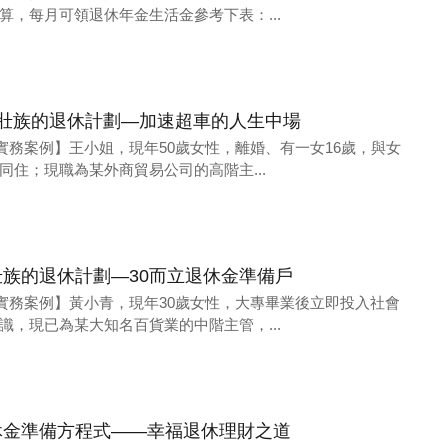
算，每月可領退休年金生活金參考下表：...
中壯族的退休計劃—加速超車的人生中場
團隊【實務案例】王小姐，現年50歲女性，離婚、有一女16歲，與女
同住；現職為某外商貿易公司的高階主...
壯族的退休計劃—30而立退休金準備戶
團隊【實務案例】黃小青，現年30歲女性，大專畢業後立即投入社會
識，現已為某大知名百貨業的中階主管，...
休金準備方程式——幸福退休理財之道