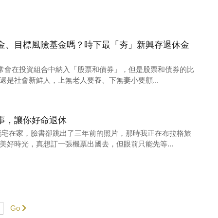
金、目標風險基金嗎？時下最「夯」新興存退休金
手通常會在投資組合中納入「股票和債券」，但是股票和債券的比
還是社會新鮮人，上無老人要養、下無妻小要顧...
事，讓你好命退休
能宅在家，臉書卻跳出了三年前的照片，那時我正在布拉格旅
美好時光，真想訂一張機票出國去，但眼前只能先等...
Go