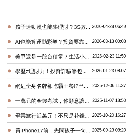
●
2026-04-28 06:49
孩子迷動漫也能學理財？3S教育超簡單！
●
2026-03-13 09:08
AI也能算運動彩券？投資要靠數據而非單憑直覺！
●
2026-02-23 11:50
美甲還是一股台積電？生活小選擇，培養孩子金錢觀！
●
2026-01-23 09:07
學歷≠理財力！投資詐騙靠包裝取信，巴菲特推崇長期紀律！
●
2025-12-06 11:37
網紅全身名牌卻吃霸王餐!?巴菲特提醒:「真正的成功是有人愛你!」
●
2025-11-07 18:50
一萬元的金錢考試，你願意讓孩子交空白卷嗎？
●
2025-10-20 16:27
畢業旅行近萬元！不只是花錢，更是家庭財務專案！
●
2025-09-23 08:20
買iPhone17前，先問孩子一句話！