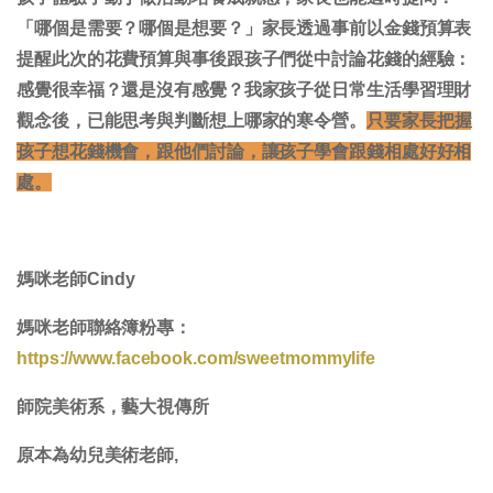
「哪個是需要？哪個是想要？」家長透過事前以金錢預算表
提醒此次的花費預算與事後跟孩子們從中討論花錢的經驗：
感覺很幸福？還是沒有感覺？我家孩子從日常生活學習理財
觀念後，已能思考與判斷想上哪家的寒令營。
只要家長把握
孩子想花錢機會，跟他們討論，讓孩子學會跟錢相處好好相
處。
媽咪老師Cindy
媽咪老師聯絡簿粉專：
https://www.facebook.com/sweetmommylife
師院美術系，藝大視傳所
原本為幼兒美術老師,