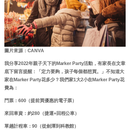
圖片來源：CANVA
我分享2022年親子天下的Marker Party活動，有家長在文章
底下留言提醒：「定力要夠，孩子每個都想買。」不知道大
家在Marker Party花多少？我們家1大2小在Marker Party花
費為：
門票：600（提前買優惠的電子票）
來回車資：約280（捷運+回程公車）
單趟計程車：90（從劍潭到科教館）