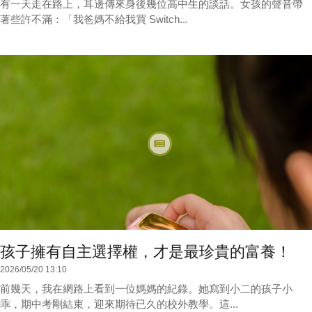
有一天走在路上，耳邊傳來身後幾位高中生的談話。女孩的聲音帶
著些許不滿：「我爸媽不給我買 Switch...
孩子擁有自主選擇權，才是最珍貴的富養！
2026/05/20 13:10
前幾天，我在網路上看到一位媽媽的紀錄。她寫到小二的孩子小
乖，期中考剛結束，迎來期待已久的校外教學。這...