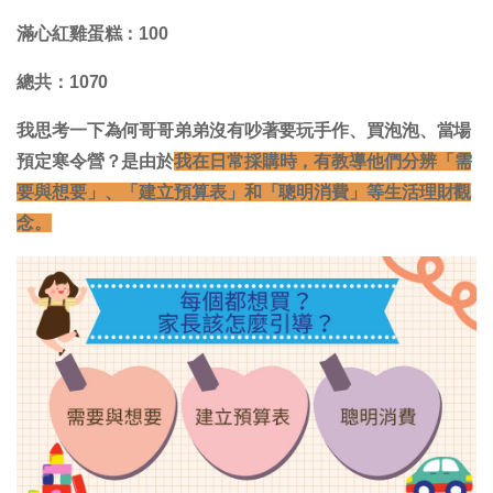
滿心紅雞蛋糕：100
總共：1070
我思考一下為何哥哥弟弟沒有吵著要玩手作、買泡泡、當場
預定寒令營？是由於
我在日常採購時，有教導他們分辨「需
要與想要」、「建立預算表」和「聰明消費」等生活理財觀
念。