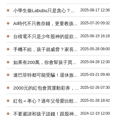
●
2025-08-17 12:36
小學生偷Labubu只是貪心？當今孩子的金錢觀，悄悄偏離正確軌道！
●
2025-07-20 09:32
AI時代不只教存錢，更要教孩子五個防詐判斷力！
●
2025-06-19 16:18
台積電不只是少年股神的提款機！是一場只許成功，不許失敗的世紀賭注！
●
2025-05-28 08:00
手機不給，孩子就威脅？家長如何在AI時代平衡科技與教養？
●
2025-04-28 12:30
如果有200萬，你會幫孩子買ETF還是唸私立國中？
●
2025-03-21 09:40
連巴菲特都可能受騙！退休族群更要慎防詐騙！
●
2025-02-26 07:30
2000元的紅包會買運動彩券，還是夾娃娃？
●
2025-01-28 18:42
紅包＝孝心？過年父母愛比較紅包，子女該如何做到正向教養溝通？
●
2024-12-19 12:00
不要避諱和孩子談錢！跟股神巴菲特學習理財教育。