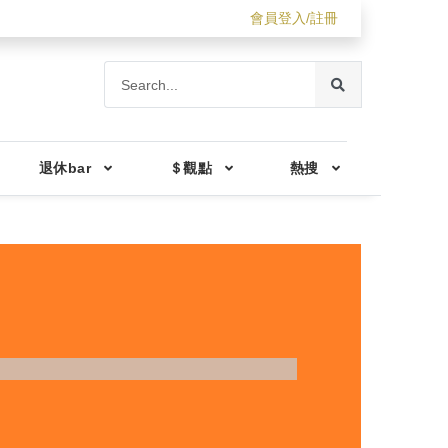
會員登入/註冊
退休bar
＄觀點
熱搜