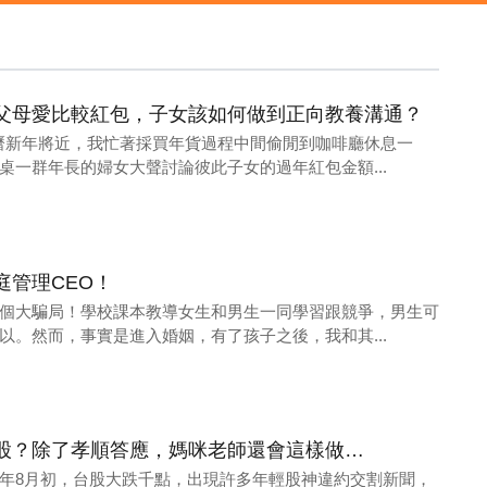
父母愛比較紅包，子女該如何做到正向教養溝通？
農曆新年將近，我忙著採買年貨過程中間偷閒到咖啡廳休息一
桌一群年長的婦女大聲討論彼此子女的過年紅包金額...
庭管理CEO！
個大騙局！學校課本教導女生和男生一同學習跟競爭，男生可
以。然而，事實是進入婚姻，有了孩子之後，我和其...
股？除了孝順答應，媽咪老師還會這樣做…
024年8月初，台股大跌千點，出現許多年輕股神違約交割新聞，