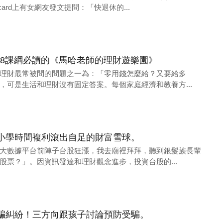
ard上有女網友發文提問：「快退休的...
08課綱必讀的《馬哈老師的理財遊樂園》
理財最常被問的問題之一為：「零用錢怎麼給？又要給多
，可是生活和理財沒有固定答案。每個家庭經濟和教養方...
小學時間複利滾出自足的財富雪球。
大數據平台前陣子台股狂漲，我去廟裡拜拜，聽到銀髮族長輩
股票？」。因資訊發達和理財觀念進步，投資台股的...
騙糾紛！三方向跟孩子討論預防受騙。