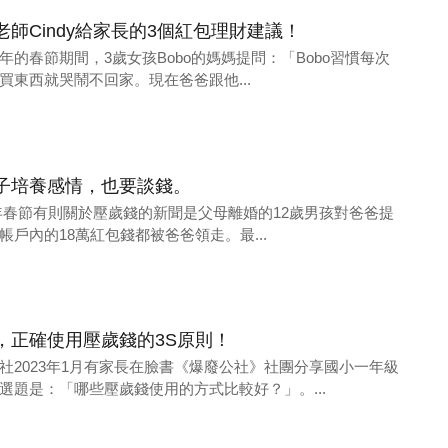
師Cindy給家長的3個紅包理財建議！
23年的春節期間，3歲女孩Bobo的媽媽提問：「Bobo習慣每次
買東西就哭鬧不回家。現在爸爸跟他...
子培養感情，也要談錢。
023年春節有則關於壓歲錢的新聞是父母離婚的12歲男孩對爸爸提
戶內的18萬紅包錢都被爸爸領走。最...
，正確使用壓歲錢的3S原則！
社2023年1月有家長在臉書《爆廢公社》社團分享國小一年級
選題是：「哪些壓歲錢使用的方式比較好？」。...