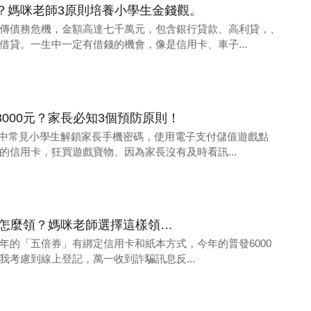
？媽咪老師3原則培養小學生金錢觀。
傳債務危機，金額高達七千萬元，包含銀行貸款、高利貸，、
借貸。一生中一定有借錢的機會，像是信用卡、車子...
000元？家長必知3個預防原則！
新聞中常見小學生解鎖家長手機密碼，使用電子支付儲值遊戲點
的信用卡，狂買遊戲寶物。因為家長沒有及時看訊...
元怎麼領？媽咪老師選擇這樣領…
021年的「五倍券」有綁定信用卡和紙本方式，今年的普發6000
我考慮到線上登記，萬一收到詐騙訊息反...