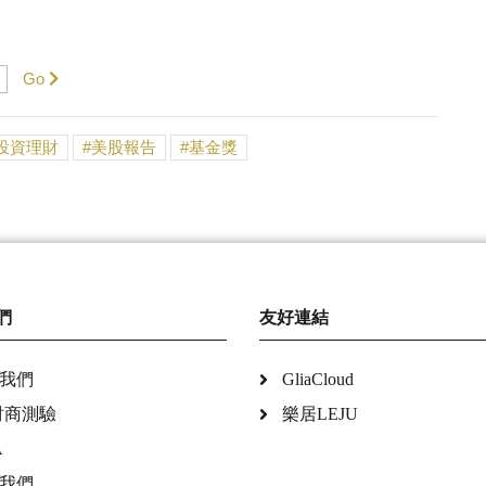
Go
投資理財
美股報告
基金獎
們
友好連結
我們
GliaCloud
財商測驗
樂居LEJU
A
我們