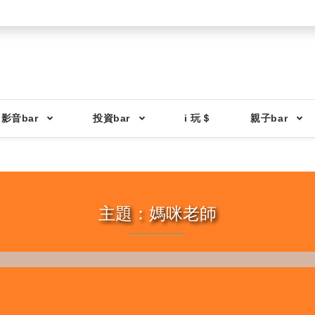
影音bar
投資bar
i 玩＄
親子bar
主題：媽咪老師