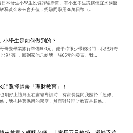
3月份日本發生小學生投資詐騙新聞。有小五學生謊稱便宜水族館
釋黃金未來會升值，拐騙同學用36萬日幣（...
，小學生是如何做到的？
哥哥去畢業旅行準備600元。他平時很少帶錢出門，我很好奇
沒想到，回到家他只給我一張85元的發票。我...
老師選擇超修「理財教育」！
，也剛好上禮拜五在書籍導讀時，有家長提問我關於「超修」
修，我抱持著保留的態度，然而對於理財教育是超修...
0，越來越貴？媽咪老師：「家長不只缺錢，還缺乏這