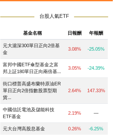
台股人氣ETF
基金名稱
日報酬
年報酬
元大滬深300單日正向2倍基
3.08%
-25.05%
金
富邦中國ETF傘型基金之富
3.05%
-24.39%
邦上証180單日正向兩倍基...
街口標普高盛布蘭特原油ER
單日正向2倍指數股票型期
2.64%
147.33%
貨...
中國信託電池及儲能科技
2.19%
—
ETF基金
元大台灣高股息基金
0.26%
-6.25%