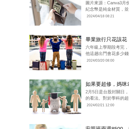
圖片來源：Canva
紀念幣是純金材質，並解
2024/04/18 08:21
畢業旅行只花該花
六年級上學期段考完，
他這趟出門會花多少錢？
2024/03/20 08:00
如果要超修，媽咪
2月5日是台股封關日
的看法。對於學科的超
2024/02/21 12:00
安親班兩週850