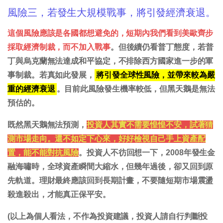
風險三，若發生大規模戰事，將引發經濟衰退。
這個風險應該是各國都想避免的，短期內我們看到美歐齊步
採取經濟制裁，而不加入戰事
。但後續仍看普丁態度，若普
丁與烏克蘭無法達成和平協定，不排除西方國家進一步的軍
事制裁。若真如此發展，
將引發全球性風險，並帶來較為嚴
重的經濟衰退
。目前此風險發生機率較低，但黑天鵝是無法
預估的。
既然黑天鵝無法預測，
投資人其實不需要惶惶不安，試著猜
測市場走向。還不如定下心來，好好檢視自己手上資產配
置，能不能對抗風險
。投資人不彷回想一下，2008年發生金
融海嘯時，全球資產瞬間大縮水，但幾年過後，卻又回到原
先軌道。理財最終應該回到長期計畫，不要隨短期市場震盪
殺進殺出，才能真正保平安。
(以上為個人看法，不作為投資建議，投資人請自行判斷投