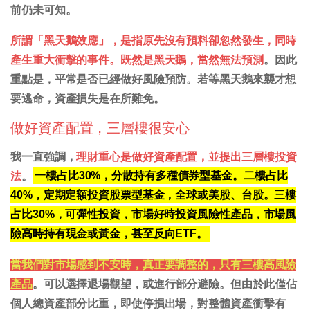
前仍未可知。
所謂「黑天鵝效應」，是指原先沒有預料卻忽然發生，同時
產生重大衝擊的事件。既然是黑天鵝，當然無法預測
。因此
重點是，平常是否已經做好風險預防。若等黑天鵝來襲才想
要逃命，資產損失是在所難免。
做好資產配置，三層樓很安心
我一直強調，
理財重心是做好資產配置，並提出三層樓投資
法
。
一樓占比30%，分散持有多種債券型基金。二樓占比
40%，定期定額投資股票型基金，全球或美股、台股。三樓
占比30%，可彈性投資，市場好時投資風險性產品，市場風
險高時持有現金或黃金，甚至反向ETF。
當我們對市場感到不安時，真正要調整的，只有三樓高風險
產品
。可以選擇退場觀望，或進行部分避險。但由於此僅佔
個人總資產部分比重，即使停損出場，對整體資產衝擊有