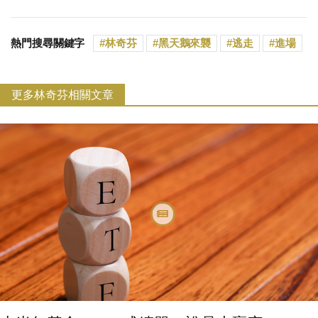
熱門搜尋關鍵字
林奇芬
黑天鵝來襲
逃走
進場
更多林奇芬相關文章