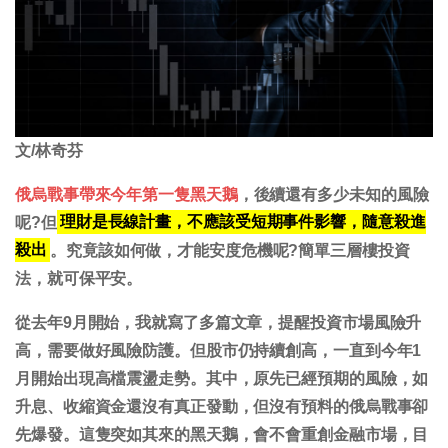
文/林奇芬
俄烏戰事帶來今年第一隻黑天鵝
，後續還有多少未知的風險
呢?但
理財是長線計畫，不應該受短期事件影響，隨意殺進
殺出
。究竟該如何做，才能安度危機呢?簡單三層樓投資
法，就可保平安。
從去年9月開始，我就寫了多篇文章，提醒投資市場風險升
高，需要做好風險防護。但股市仍持續創高，一直到今年1
月開始出現高檔震盪走勢。其中，原先已經預期的風險，如
升息、收縮資金還沒有真正發動，但沒有預料的俄烏戰事卻
先爆發。這隻突如其來的黑天鵝，會不會重創金融市場，目