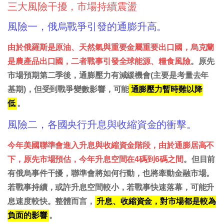
三大風險干擾，市場持續震盪
風險一，俄烏戰爭引發的通膨升高。
由於俄羅斯是原油、天然氣與重要金屬重要出口國，烏克蘭
是農產品出口國，二者戰事引發全球能源、糧食風險
。原先
市場預期第二季後，通膨壓力有減緩機會(主要是考量去年
基期)，但受到戰爭變數影響，可能
通膨壓力暫時難以降
低
。
風險二，各國央行升息與收縮資金的衝擊。
今年美國聯準會進入升息與收縮資金階段，由於通膨居高不
下，原先市場預估，今年升息空間在4碼到6碼之間
。但目前
有俄烏事件干擾，聯準會將如何行動，也將牽動金融市場。
若戰事持續，或許升息空間較小，若戰事快速落幕，可能升
息速度較快。整體而言，
升息、收縮資金，對市場都是較為
負面的影響
。