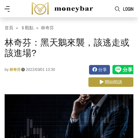
Skip to main content
功
LOGIN
能
表
首頁
＄觀點
林奇芬
林奇芬：黑天鵝來襲，該逃走或
該進場?
分享
by
林奇芬
2022/03/01 13:30
開始朗讀