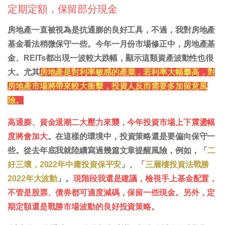
定期定額，保留部分現金
房地產一直被視為是抗通膨的良好工具，不過，我對房地產
基金看法稍微保守一些。今年一月份市場修正中，房地產基
金、REITs都出現一波較大跌幅，顯示這類資產波動性也很
大。尤其
房地產是對利率敏感的產業，若利率大幅攀高，對
房地產市場將帶來較大衝擊，投資人反而需要多加留意風
險。
高通膨、資金退潮二大壓力來襲，今年投資市場上下震盪幅
度將會加大
。在這樣的環境中，投資策略還是要偏向保守一
些。從去年底我就陸續寫過幾篇文章提醒風險，例如，「
二
好三壞，2022年中庸投資保平安
」、「
三層樓投資法戰勝
2022年大波動
」。
現階段我還是建議，檢視手上基金配置，
不管是股票、債券都可適度減碼，保留一些現金。另外，定
期定額還是戰勝市場波動的良好投資策略。