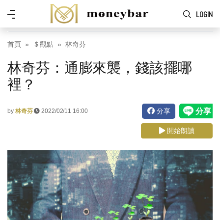
Skip to main content
功
LOGIN
能
表
首頁
＄觀點
林奇芬
林奇芬：通膨來襲，錢該擺哪
裡？
分享
by
林奇芬
2022/02/11 16:00
開始朗讀