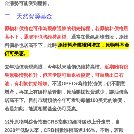
金漲勢可能受到壓抑。
二、天然資源基金
原物料價格也可作為觀察通膨的領先指標，若原物料價格居
高不下，通膨率也將維持高檔
。通常在景氣高峰階段，原物
料價格也居高不下，此時
原物料產業獲利增加，原物料基金
仍可受惠。
去年油價表現亮眼，今年以來油價仍維持高檔。
近期雖有俄
烏緊張情勢推升，但若伊朗可重返核協定，可重新出口石
油，有利於供給增加
。不過OPEC+為維持油價，仍不願意
增產，再加上有碳排放管制，原油開採投資減少，讓油價高
居高不下。目前市場預估今年可看到每桶100美元的油價，
若是如此，能源相關基金仍可受惠。
另外原物料綜合指數CRB指數也維持緩步上升走勢，自
2020年低點以來，CRB指數漲幅高達146%。不過，若跟