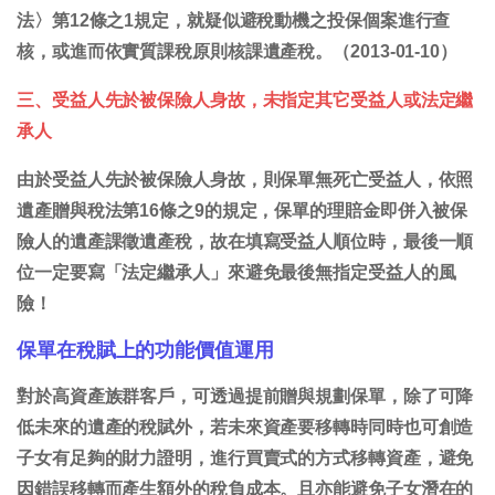
法〉第12條之1規定，就疑似避稅動機之投保個案進行查
核，或進而依實質課稅原則核課遺產稅。（2013-01-10）
三、受益人先於被保險人身故，未指定其它受益人或法定繼
承人
由於受益人先於被保險人身故，則保單無死亡受益人，依照
遺產贈與稅法第16條之9的規定，保單的理賠金即併入被保
險人的遺產課徵遺產稅，故在填寫受益人順位時，最後一順
位一定要寫「法定繼承人」來避免最後無指定受益人的風
險！
保單在稅賦上的功能價值運用
對於高資產族群客戶，可透過提前贈與規劃保單，除了可降
低未來的遺產的稅賦外，若未來資產要移轉時同時也可創造
子女有足夠的財力證明，進行買賣式的方式移轉資產，避免
因錯誤移轉而產生額外的稅負成本。且亦能避免子女潛在的