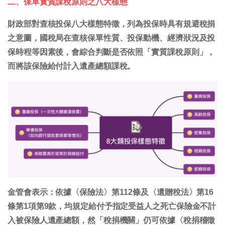
二、保單實質課稅原則之八大樣態
財政部對查核投保八大樣態特徵，列為投保時具有規避稅捐
之意圖，國稅局在查核保單性質、投保動機、經濟狀況及投
保時程等因素後，會綜合判斷是否依照「實質課稅原則」，
而將該保險給付計入遺產總額課稅。
金管會表示：依據〈保險法〉第112條及〈遺贈稅法〉第16
條第1項第9款，均規定給付予指定受益人之死亡保險金不計
入被保險人遺產總額，然「稅捐機關」仍可依據〈稅捐稽徵