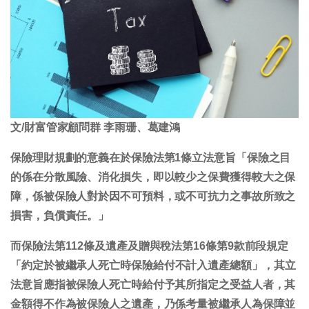
文/財富管家顧問群 李雨珊、葛建鴻
保險理財規劃的意義在於保險法第1條立法意旨「保險之目
的係在分散風險、消化損失，即以較少之保費獲得較大之保
障，係被保險人對於因不可預料，或不可抗力之事故所致之
損害，負償責任。」
而保險法第112條及遺產及贈與稅法第16條第9款前段規定
「
約定於被繼承人死亡時保險給付不計入遺產總額」
，其立
法意旨應指被保險人死亡時給付予其所指定之受益人者，其
金額得不作為被保險人之遺產，乃係考量被繼承人為保障並