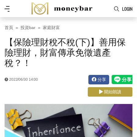
Skip to main content
功
LOGIN
能
表
首頁
投資bar
家庭財富
【保險理財稅不稅(下)】善用保
險理財，財富傳承免徵遺產
稅？！
分享
2022/06/30 14:00
開始朗讀