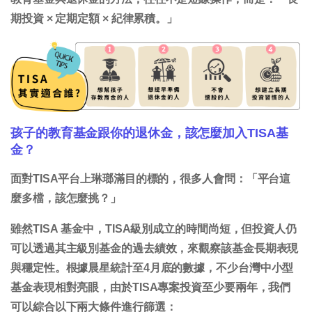
期投資 × 定期定額 × 紀律累積。」
孩子的教育基金跟你的退休金，該怎麼加入TISA基
金？
面對TISA平台上琳瑯滿目的標的，很多人會問：「平台這
麼多檔，該怎麼挑？」
雖然TISA 基金中，TISA級別成立的時間尚短，但投資人仍
可以透過其主級別基金的過去績效，來觀察該基金長期表現
與穩定性。根據晨星統計至4月底的數據，不少台灣中小型
基金表現相對亮眼，由於TISA專案投資至少要兩年，我們
可以綜合以下兩大條件進行篩選：