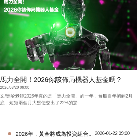
馬力全開！2026你該佈局機器人基金嗎？
2026/03/20 09:00
文/馬哈老師2026年真的是「馬力全開」的一年，台股自年初到2月
底，短短兩個月大盤便交出了22%的驚...
●
2026-01-22 09:00
2026年，黃金將成為投資組合的核心資產之一？