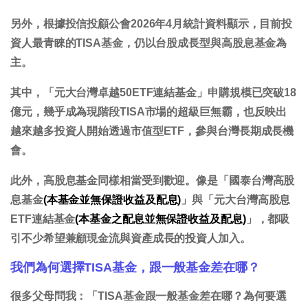
另外，根據投信投顧公會2026年4月統計資料顯示，目前投
資人最青睞的TISA基金，仍以台股成長型與高股息基金為
主。
其中，「元大台灣卓越50ETF連結基金」申購規模已突破18
億元，幾乎成為現階段TISA市場的超級巨無霸，也反映出
越來越多投資人開始透過市值型ETF，參與台灣長期成長機
會。
此外，高股息基金同樣相當受到歡迎。像是「國泰台灣高股
息基金
(本基金並無保證收益及配息)
」與「元大台灣高股息
ETF連結基金
(本基金之配息並無保證收益及配息)
」，都吸
引不少希望兼顧現金流與資產成長的投資人加入。
我們為何選擇TISA基金，跟一般基金差在哪？
很多父母問我：「TISA基金跟一般基金差在哪？為何要選