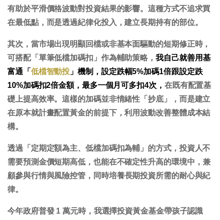
有助於平滑價格波動對投資結果的影響。這種方式不追求買
在最低點，而是透過紀律化投入，建立長期持有的部位。
其次，當市場出現明顯回檔或非基本面驅動的短期修正時，
可搭配「單筆低檔加碼扣」作為輔助策略，
我自己就善用基
富通「
低檔智動投
」機制，設定跌幅5%加碼1倍跟設定跌
10%加碼扣2倍金額，最多一個月可多扣4次，
在既有配置基
礎上提高效率。這樣的加碼並非情緒性「抄底」，而是建立
在原本就計畫配置黃金的前提下，利用波動改善整體成本結
構。
透過「定期定額為主、低檔加碼扣為輔」的方式，投資人不
需要預測金價短期高低，也能在不確定性升高的環境中，
兼
顧參與行情與風險控管
，同時培養長期投資所需的耐心與紀
律。
今年政府普發 1 萬元時，我選擇投資黃金基金帶孩子認識