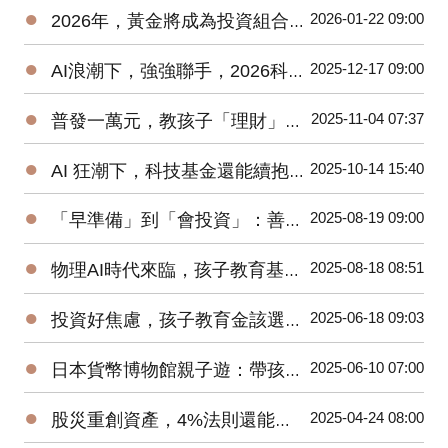
●
2026-01-22 09:00
2026年，黃金將成為投資組合的核心資產之一？
●
2025-12-17 09:00
AI浪潮下，強強聯手，2026科技基金請抱緊，抱好？！
●
2025-11-04 07:37
普發一萬元，教孩子「理財」與「詐騙」最佳時刻
●
2025-10-14 15:40
AI 狂潮下，科技基金還能續抱、續扣嗎？
●
2025-08-19 09:00
「早準備」到「會投資」：善用 TISA帳戶打造孩子教育金
●
2025-08-18 08:51
物理AI時代來臨，孩子教育基金要買機器人或電動車基金嗎？
●
2025-06-18 09:03
投資好焦慮，孩子教育金該選台股基金或全球型基金？
●
2025-06-10 07:00
日本貨幣博物館親子遊：帶孩子邊玩邊學認識「日幣的歷史」
●
2025-04-24 08:00
股災重創資產，4%法則還能讓我們安穩退休嗎？