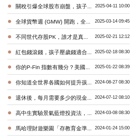
●
2025-04-11 10:00
關稅引爆全球股市崩盤，孩子的教育金該如何安心布局？
●
2025-03-14 09:45
全球貨幣週 (GMW) 開跑，全世界各國如何推廣青少年金錢教育?
●
2025-02-21 12:12
不同世代存股PK，誰才是真正的投資贏家？
●
2025-02-18 08:30
紅包錢滾錢，孩子壓歲錢適合投資哪些基金？
●
2025-01-22 08:39
你的P-Fin 指數有幾分？美國人只能正確回答48%的問題
●
2024-08-27 08:30
你知道全世界各國如何提升孩子們的金融素養？
●
2024-07-12 08:10
退休後，每月需要多少的現金流？58%的人覺得10萬元才夠
●
2024-03-08 08:30
高中生實驗景氣藍燈投資法，一年後獲利近20%
●
2024-01-24 15:00
馬哈理財遊樂園「存教育金準備大調查」，逾七成父母要年存10萬元