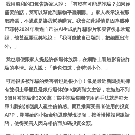
我用溫和的口氣告訴家人說：「有沒有可能是詐騙？如果你
需要的話，我可以幫他到購物平臺網購。」家人表示沒有那
麼誇張，不過還是讓我幫她購買。我會如此謹慎是因為股神
巴菲特2024年看過自己被AI生成的詐騙影片和聲音後非常驚
訝，他甚至開玩笑地說：「我可能被自己騙到，把錢匯出海
外。」
我也順便跟家人提起許多退休族群，在網路上看短影音被詐
騙的事情。家人說：「他也知道，會特別小心。」
可是很多被詐騙的受害者也是很小心！像是最近新聞提到擁
有雙碩士學歷且是銀行退休的65歲高階女主管，在短短不到
5個月被詐騙走3200萬！當中詐騙集團使用的手法就是每天
釋出賺錢消息讓人產生信賴感。而且推薦受害者使用的投資
APP，剛開始的小額金額還能變現提領，接著慢慢設局跟話
語，使得受害人因為相信而加碼投資金額。