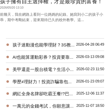
孩子擁有自主選擇權，才是最珍貴的富養！
2026/05/20 13:10
前幾天，我在網路上看到一位媽媽的紀錄。她寫到小二的孩子小
乖，期中考剛結束，迎來期待已久的校外教學。這...
●
2026-04-28 06:49
孩子迷動漫也能學理財？3S教育超簡單！
●
2026-03-13 09:08
AI也能算運動彩券？投資要靠數據而非單憑直覺！
●
2026-02-23 11:50
美甲還是一股台積電？生活小選擇，培養孩子金錢觀！
●
2026-01-23 09:07
學歷≠理財力！投資詐騙靠包裝取信，巴菲特推崇長期紀律！
●
2025-12-06 11:37
網紅全身名牌卻吃霸王餐!?巴菲特提醒:「真正的成功是有人愛你!」
●
2025-11-07 18:50
一萬元的金錢考試，你願意讓孩子交空白卷嗎？