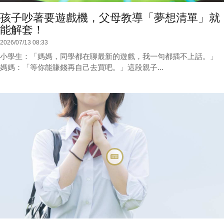
孩子吵著要遊戲機，父母教導「夢想清單」就
能解套！
2026/07/13 08:33
小學生：「媽媽，同學都在聊最新的遊戲，我一句都插不上話。」
媽媽：「等你能賺錢再自己去買吧。」這段親子...