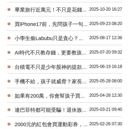
●
2025-10-20 16:27
畢業旅行近萬元！不只是花錢，更是家庭財務專案！
●
2025-09-23 08:20
買iPhone17前，先問孩子一句話！
●
2025-08-17 12:36
小學生偷Labubu只是貪心？當今孩子的金錢觀，悄悄偏離正確軌道！
●
2025-07-20 09:32
AI時代不只教存錢，更要教孩子五個防詐判斷力！
●
2025-06-19 16:18
台積電不只是少年股神的提款機！是一場只許成功，不許失敗的世紀賭注！
●
2025-05-28 08:00
手機不給，孩子就威脅？家長如何在AI時代平衡科技與教養？
●
2025-04-28 12:30
如果有200萬，你會幫孩子買ETF還是唸私立國中？
●
2025-03-21 09:40
連巴菲特都可能受騙！退休族群更要慎防詐騙！
●
2025-02-26 07:30
2000元的紅包會買運動彩券，還是夾娃娃？