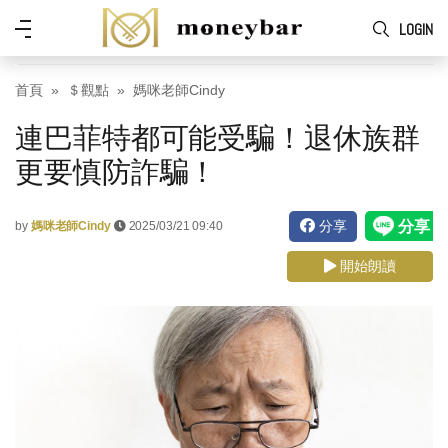
Skip to main content
功
LOGIN
能
表
首頁
＄觀點
媽咪老師Cindy
連巴菲特都可能受騙！退休族群
更要慎防詐騙！
分享
by
媽咪老師Cindy
2025/03/21 09:40
開始朗讀