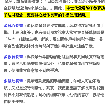
至今，該名受害者說：「自己沒有貪心，完全是想要更多的
金額幫助流浪狗來做公益。」因此，
中世代父母除了教育孩
子理財觀念，更要關心退休長輩的手機使用狀態。
多關心長輩
：退休長輩如果沒有興趣，容易待在家裡面看手
機
、
上網追劇等，也有聽到朋友說家人常常在直播購物或是
「斗內」(贊助)主播。所以，親友間多戶相約戶外活動，長
輩自己也要安排外出時間與手機排毒計畫來遠離手機。
多教育長輩
：與長輩分享詐騙的財經新聞和共同欣賞詐騙電
影，這些活動能增進感情以外，也讓長輩知道現在詐騙猖
獗，使用非常多意想不到的手法。
多幫助長輩
：長輩遇到網路跟手機問題，年輕人可能不耐
煩，又或是沒時間幫忙。其實，我們更應該了解長輩對於新
科技不如我們熟悉，耐心的理解跟幫助他們的需求，協助他
們使用手機。