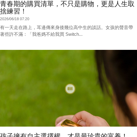
青春期的購買清單，不只是購物，更是人生取
捨練習！
2026/06/18 07:20
有一天走在路上，耳邊傳來身後幾位高中生的談話。女孩的聲音帶
著些許不滿：「我爸媽不給我買 Switch...
孩子擁有自主選擇權，才是最珍貴的富養！