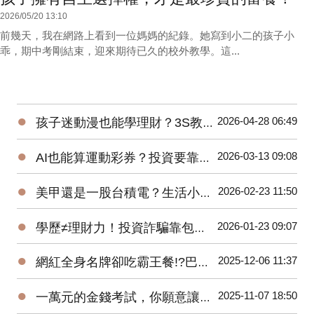
2026/05/20 13:10
前幾天，我在網路上看到一位媽媽的紀錄。她寫到小二的孩子小
乖，期中考剛結束，迎來期待已久的校外教學。這...
●
2026-04-28 06:49
孩子迷動漫也能學理財？3S教育超簡單！
●
2026-03-13 09:08
AI也能算運動彩券？投資要靠數據而非單憑直覺！
●
2026-02-23 11:50
美甲還是一股台積電？生活小選擇，培養孩子金錢觀！
●
2026-01-23 09:07
學歷≠理財力！投資詐騙靠包裝取信，巴菲特推崇長期紀律！
●
2025-12-06 11:37
網紅全身名牌卻吃霸王餐!?巴菲特提醒:「真正的成功是有人愛你!」
●
2025-11-07 18:50
一萬元的金錢考試，你願意讓孩子交空白卷嗎？