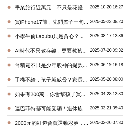
●
2025-10-20 16:27
畢業旅行近萬元！不只是花錢，更是家庭財務專案！
●
2025-09-23 08:20
買iPhone17前，先問孩子一句話！
●
2025-08-17 12:36
小學生偷Labubu只是貪心？當今孩子的金錢觀，悄悄偏離正確軌道！
●
2025-07-20 09:32
AI時代不只教存錢，更要教孩子五個防詐判斷力！
●
2025-06-19 16:18
台積電不只是少年股神的提款機！是一場只許成功，不許失敗的世紀賭注！
●
2025-05-28 08:00
手機不給，孩子就威脅？家長如何在AI時代平衡科技與教養？
●
2025-04-28 12:30
如果有200萬，你會幫孩子買ETF還是唸私立國中？
●
2025-03-21 09:40
連巴菲特都可能受騙！退休族群更要慎防詐騙！
●
2025-02-26 07:30
2000元的紅包會買運動彩券，還是夾娃娃？