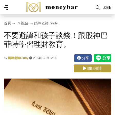
Skip to main content
功
LOGIN
能
表
首頁
＄觀點
媽咪老師Cindy
不要避諱和孩子談錢！跟股神巴
菲特學習理財教育。
分享
by
媽咪老師Cindy
2024/12/19 12:00
開始朗讀