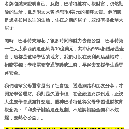
名牌包裝來證明自己。反觀，巴菲特擁有可觀財富，仍然勤
儉的生活，像是他太太曾抱怨拒4美元的咖啡太貴。他們還
是過著如同以往的生活，住在之前的房子，並沒有換豪華大
房子。
同時，巴菲特夫婦花了很多時間和財力去做公益，巴菲特第
一任太太蘇西的遺產約為30億美元，其中約96%捐贈給基金
會，這都是值得學習的地方。我們可以在便利商店結帳時，
捐贈零錢；學校需要交通導護志工時，早起去支援學生過馬
路安全。
我們這輩父母通常是出了社會後，透過網路和朋友分享，才
開始學習理財。我則是欠過卡債，在金錢道路跌倒過，正視
人生要學會跟錢打交道。股神巴菲特值得父母學習理財教育
觀念為：「和孩子討論遺產規劃、不避諱談論金錢和不炫
耀，要熱心公益」。