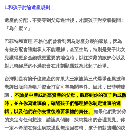
1.和孩子討論遺產規劃
遺產的分配，不要等到父母過世後，才讓孩子對空氣提問：
「為什麼？」
巴菲特和查理˙芒格他們曾看到因為財產分裂的家族，因為
有些分配會讓繼承人不能理解，甚至生氣，特別是兒子比女
兒獲得更多金錢或更重要的地位時，以往深藏的嫉妒心以及
對兒時經歷的不滿都會在此刻顯露並為此起了紛爭。
台灣則是有擁千億資產的青果大王家族第三代爆爭產風波和
老牌出版商為帳戶資金打官司等新聞事件。因此，巴菲特建
議，
不論是中產或是高資產的父母，觀察到你的孩子夠成熟
時，並在你寫遺囑前，確認孩子們都理解你制定遺囑的邏
輯，以及他們在你去世後將要承擔的責任。
如果他們對於你
的決定有任何想法，請認真傾聽，採納提出的合理意見。你
一定不希望在你生病或過世無法回答時，孩子們對遺囑的決