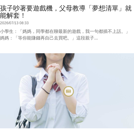
孩子吵著要遊戲機，父母教導「夢想清單」就
能解套！
2026/07/13 08:33
小學生：「媽媽，同學都在聊最新的遊戲，我一句都插不上話。」
媽媽：「等你能賺錢再自己去買吧。」這段親子...