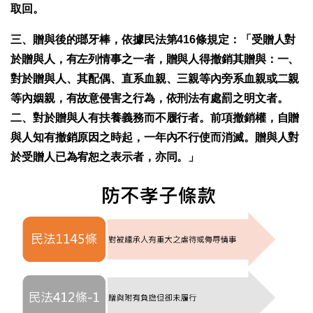
取回。
三、贈與後的瑯牙棒，依據民法第416條規定
：「受贈人對
於贈與人，有左列情事之一者，贈與人得撤銷其贈與：一、
對於贈與人、其配偶、直系血親、三親等內旁系血親或二親
等內姻親，有故意侵害之行為，依刑法有處罰之明文者。
二、對於贈與人有扶養義務而不履行者。前項撤銷權，自贈
與人知有撤銷原因之時起，一年內不行使而消滅。贈與人對
於受贈人已為宥恕之表示者，亦同。」