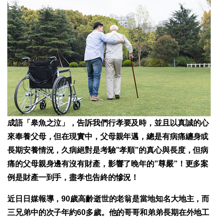
成語「
皋
魚
之
泣
」，告訴我們行孝要及時，並且以真誠的心
來奉養父母，但在現實中，父母親年邁，總是有病痛纏身或
長期安養情況，久病絕對是考驗”孝順”的真心與長度，但病
痛的父母親身邊有沒有財產，影響了晚年的”尊嚴”！更多案
例是財產一到手，盡孝也告終的慘況！
近日日媒報導，90歲高齡逝世的老翁是當地知名大地主，而
三兄弟中的次子年約60多歲。他的哥哥和弟弟長期在外地工