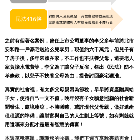
之前有個著名案例，曾任上市公司董事的李父多年前將北市
安和路一戶豪宅送給么兒李男，現值約六千萬元，但兒子有
了房子後，多年來賴在家，不工作也不扶養父母，還要老人
家負擔水電費等，李父為了讓兒子反省，祭出《民法》防不
孝條款，以兒子不扶養父母為由，提告討回豪宅獲准。
真實的社會裡，有太多父母親因為節稅，早早將資產贈與給
子女，使得自己一文不值，晚年沒有子女願意照顧的社會新
聞發生，處境淒涼，不勝唏噓。或許現代父母親，做好遺產
稅稅源的準備，讓財富與自己的人生劃上等號，如有剩餘就
用遺囑來分配才是最有智慧的傳富！
本週享稅專題，謝謝您的收聽，
我們下週五享稅專題再會！