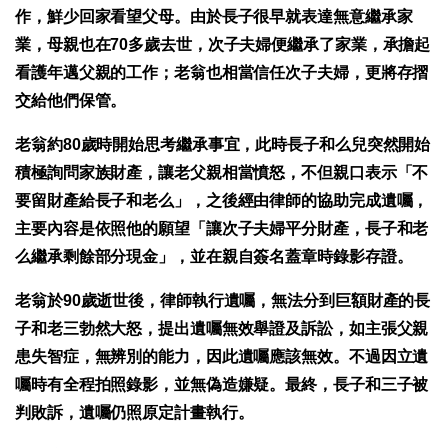
作，鮮少回家看望父母。由於長子很早就表達無意繼承家
業，母親也在70多歲去世，次子夫婦便繼承了家業，承擔起
看護年邁父親的工作；老翁也相當信任次子夫婦，更將存摺
交給他們保管。
老翁約80歲時開始思考繼承事宜，此時長子和么兒突然開始
積極詢問家族財產，讓老父親相當憤怒，不但親口表示「不
要留財產給長子和老么」，之後經由律師的協助完成遺囑，
主要內容是依照他的願望「讓次子夫婦平分財產，長子和老
么繼承剩餘部分現金」，並在親自簽名蓋章時錄影存證。
老翁於90歲逝世後，律師執行遺囑，無法分到巨額財產的長
子和老三勃然大怒，提出遺囑無效舉證及訴訟，如主張父親
患失智症，無辨別的能力，因此遺囑應該無效。不過因立遺
囑時有全程拍照錄影，並無偽造嫌疑。最終，長子和三子被
判敗訴，遺囑仍照原定計畫執行。