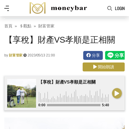
Skip to main content
功
LOGIN
能
表
首頁
＄觀點
財富管家
【享稅】財產VS孝順是正相關
分享
by
財富管家
2023/05/13 21:00
開始朗讀
【享稅】財產VS孝順是正相關
0:00
5:40