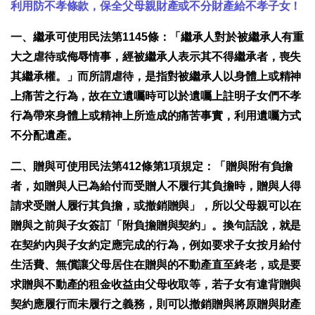
利用防不孝條款，保全父母親財產或不分財產給不孝子女！
一、繼承可使用民法第1145條
：「繼承人對於被繼承人有重
大之虐待或侮辱情事，經被繼承人表示其不得繼承者，喪失
其繼承權。」而所謂虐待，是指對被繼承人以身體上或精神
上痛苦之行為，故在立遺囑時可以於遺囑上註明子女們不孝
行為帶來身體上或精神上所造成的痛苦事實，利用遺囑方式
不分配遺產。
二、贈與可使用民法第412條第1項規定
：「贈與附有負擔
者，如贈與人已為給付而受贈人不履行其負擔時，贈與人得
請求受贈人履行其負擔，或撤銷贈與」，所以父母親可以在
贈與之前與子女簽訂「附負擔贈與契約」。換句話說，就是
在契約內與子女約定應完成的行為，例如要求子女按月給付
生活費、無償讓父母居住在贈與的不動產直至終老，或是要
求贈與不動產的租金收益由父母收取等，若子女有違背贈與
契約應履行而未履行之義務，則可以撤銷贈與將原贈與財產