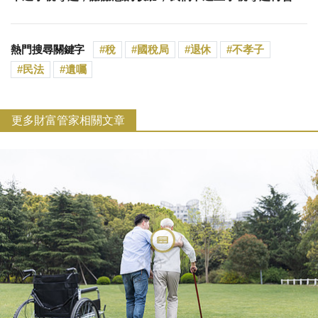
熱門搜尋關鍵字
稅
國稅局
退休
不孝子
民法
遺囑
更多財富管家相關文章