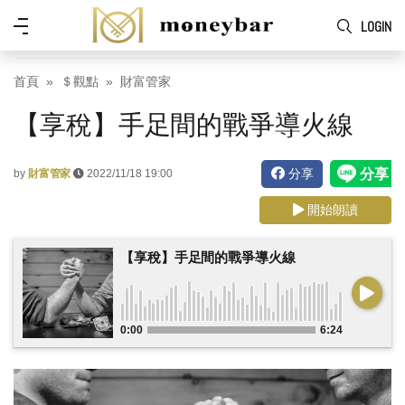
Skip to main content
功
LOGIN
能
表
首頁
＄觀點
財富管家
【享稅】手足間的戰爭導火線
分享
by
財富管家
2022/11/18 19:00
開始朗讀
【享稅】手足間的戰爭導火線
0:00
6:24