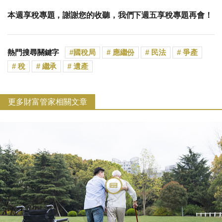
本週享稅專題，謝謝您的收聽，
我們下週五享稅專題再會！
熱門搜尋關鍵字
國稅局
應繼份
民法
爭產
稅
繼承
遺產
更多財富管家相關文章