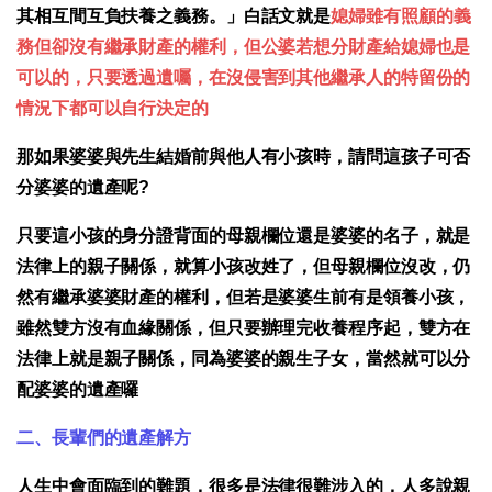
其相互間互負扶養之義務。」白話文就是
媳婦雖有照顧的義
務但卻沒有繼承財產的權利，但公婆若想分財產給媳婦也是
可以的，只要透過遺囑，在沒侵害到其他繼承人的特留份的
情況下都可以自行決定的
那如果婆婆與先生結婚前與他人有小孩時，請問這孩子可否
分婆婆的遺產呢?
只要這小孩的身分證背面的母親欄位還是婆婆的名子，就是
法律上的親子關係，就算小孩改姓了，但母親欄位沒改，仍
然有繼承婆婆財產的權利，但若是婆婆生前有是領養小孩，
雖然雙方沒有血緣關係，但只要辦理完收養程序起，雙方在
法律上就是親子關係，同為婆婆的親生子女，當然就可以分
配婆婆的遺產囉
二、長輩們的遺產解方
人生中會面臨到的難題，很多是法律很難涉入的，人多說親