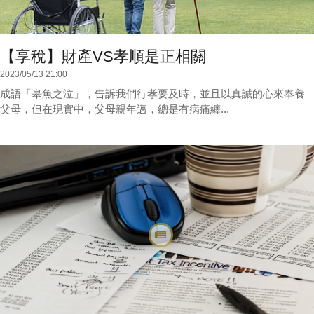
【享稅】財產VS孝順是正相關
2023/05/13 21:00
成語「皋魚之泣」，告訴我們行孝要及時，並且以真誠的心來奉養
父母，但在現實中，父母親年邁，總是有病痛纏...