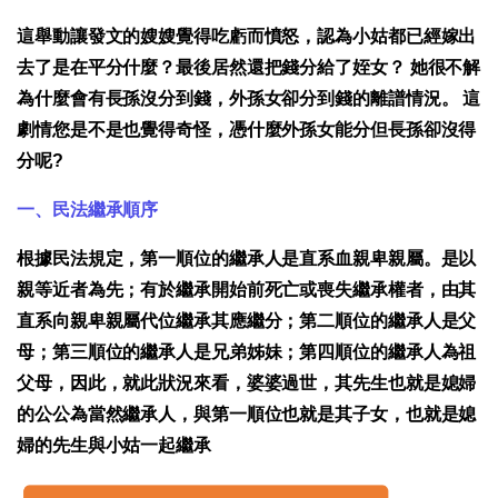
這舉動讓發文的嫂嫂覺得吃虧而憤怒，認為小姑都已經嫁出
去了是在平分什麼？最後居然還把錢分給了姪女？ 她很不解
為什麼會有長孫沒分到錢，外孫女卻分到錢的離譜情況。 這
劇情您是不是也覺得奇怪，憑什麼外孫女能分但長孫卻沒得
分呢?
一、民法繼承順序
根據民法規定，第一順位的繼承人是直系血親卑親屬。是以
親等近者為先；有於繼承開始前死亡或喪失繼承權者，由其
直系向親卑親屬代位繼承其應繼分；第二順位的繼承人是父
母；第三順位的繼承人是兄弟姊妹；第四順位的繼承人為祖
父母，因此，就此狀況來看，婆婆過世，其先生也就是媳婦
的公公為當然繼承人，與第一順位也就是其子女，也就是媳
婦的先生與小姑一起繼承