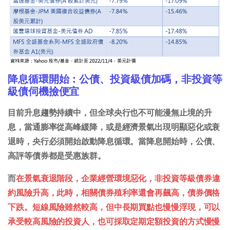
降息循環開始：公債、投資級債加碼，非投資等
級債伺機撿便宜
目前升息趨勢持續中，但全球央行也不可能漫無止境的升
息，當通膨率從高峰緩降，或是經濟景氣出現明顯惡化或衰
退時，央行必須開始啟動降息循環。當降息開始時，公債、
高評等債券都是受惠族群。
而
在景氣衰退階段，企業經營環境惡化，非投資等級債券違
約風險升高，此時，相關債券殖利率還會再飆高，債券價格
下跌。短線風險雖然較高，但中長期買點也慢慢浮現，可以
承受較高風險的投資人，也可採取定期定額投資的方式慢慢