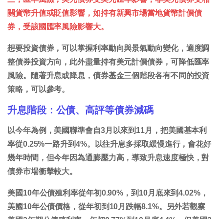
關貨幣升值或貶值影響，如持有新興市場當地貨幣計價債
券，受該國匯率風險影響大。
想要投資債券，可以掌握利率動向與景氣動向變化，適度調
整債券投資方向，此外盡量持有美元計價債券，可降低匯率
風險。隨著升息或降息，債券基金三個階段各有不同的投資
策略，可以參考。
升息階段：公債、高評等債券減碼
以今年為例，美國聯準會自3月以來到11月，把美國基本利
率從0.25%一路升到4%。以往升息多採取緩慢進行，會花好
幾年時間，但今年因為通膨壓力高，導致升息速度極快，對
債券市場衝擊較大。
美國10年公債殖利率從年初0.90%，到10月底來到4.02%，
美國10年公債價格，從年初到10月跌幅8.1%。另外若觀察