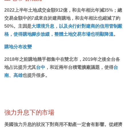
2022上半年土地成交金額912億，和去年相比年減35%；總
交易金額中的7成來自於建商購地，和去年相比也縮減了約
50%。主因是
大環境升息，以及央行針對建商的信用管制嚴
格，使得購地腳步放緩，整體土地交易市場也明顯降溫
。
購地分布改變
2018年之前購地幾乎都集中在雙北市，2019年之後全台各
地占比提升尤其
台中
，和近兩年台積電擴廠議題，使得
台
南、高雄
也提升很多。
強力升息下的市場
美國強力升息的狀況下對商用不動產一定會有影響。從經濟