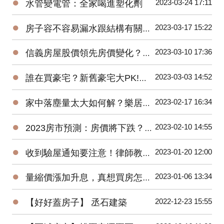
●
2023-03-24 17:11
水管變電管：全家喝進塑化劑
●
2023-03-17 15:22
房子容不容易漏水跟結構有關係？戴雲發教你怎麼看！
●
2023-03-10 17:36
信義房屋股價領先房價變化？準確率超高！
●
2023-03-03 14:52
誰在買豪宅？新舊豪宅大PK!遠雄豪宅銷售團隊親身分享-遠雄Park One
●
2023-02-17 16:34
家中落塵量太大如何解？樂居創辦人Pearl換紗窗體驗大公開！
●
2023-02-10 14:55
2023房市預測：房價將下跌？萬事俱備，尚欠東風！
●
2023-01-20 12:00
收到驗屋通知要注意！律師教你判斷合不合理
●
2023-01-06 13:34
量縮價漲加升息，真想買房怎麼辦？買預售屋還是中古屋？
●
2022-12-23 15:55
【好好蓋房子】 丞石建築