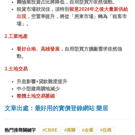
壽險業投資占比將降低，自用型買方依然強勁。
租賃市場狀況佳，須特別
留意2024年之後大量新供給
出現
，空置率提升，將從「房東市場」轉為「租客市
場」。
2.工業地產
看好台南、高雄發展
，自用型買方擴廠需求依然強
勁。
3.土地交易
升息影響+貸款難度提升
中小型建商購地減少
整體土地交易萎縮
文章出處：最好用的實價登錄網站
樂居
熱門搜尋關鍵字
CBRE
商辦
企業
住商