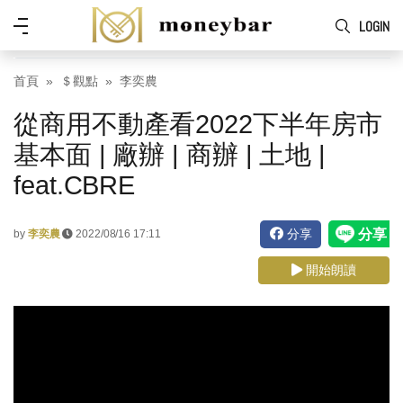
Skip to main content
功
LOGIN
能
表
首頁
＄觀點
李奕農
從商用不動產看2022下半年房市
基本面 | 廠辦 | 商辦 | 土地 |
feat.CBRE
分享
by
李奕農
2022/08/16 17:11
開始朗讀