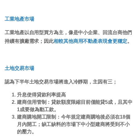
工業地產市場
工業地產以自用型買方為主，像是中小企業、回流台商他們
持續有擴廠需求；因此
相較其他商用不動產表現會更穩定
。
土地交易市場
認為下半年土地交易市場將進入冷靜期，主因有三；
升息使得
貸款利率提高
建商信用管制
：貸款額度限縮目前僅能貸5成，且其中
1成要做為動工款。
建商購地開工限制
：今年規定建商購地後必須在18個
月內開工；缺工缺料的市場下中小型建商將受到不小
的壓力。