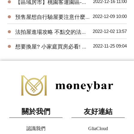
●
2022-12-16 11:00
【區域房市】桃園客運園區-被遺忘的重劃區翻紅！２字頭交易量爆衝有潛力嗎?
●
2022-12-09 10:00
預售屋想自行驗屋要注意什麼？問題最常出在這！
●
2022-12-02 13:57
法拍屋進場攻略 不點交的法拍屋也能買
●
2022-11-25 09:04
想要換屋? 小家庭買房必看! 預售屋三房全解析
關於我們
友好連結
認識我們
GliaCloud