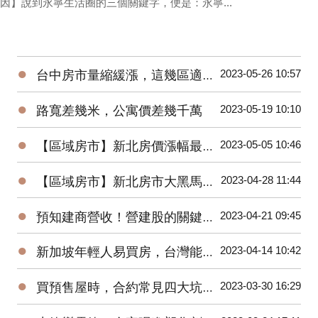
因】說到永寧生活圈的三個關鍵字，便是：永寧...
●
2023-05-26 10:57
台中房市量縮緩漲，這幾區適合進場！台中海線 | 水湳 | 烏日 | 北屯 | 台中市政府
●
2023-05-19 10:10
路寬差幾米，公寓價差幾千萬
●
2023-05-05 10:46
【區域房市】新北房價漲幅最高–土城暫緩重劃區
●
2023-04-28 11:44
【區域房市】新北房市大黑馬！土城區房價上漲的三大原因？
●
2023-04-21 09:45
預知建商營收！營建股的關鍵指標與操作秘訣
●
2023-04-14 10:42
新加坡年輕人易買房，台灣能借鏡？房市回溫？住商徐佳馨獨家分析
●
2023-03-30 16:29
買預售屋時，合約常見四大坑！你踩到了幾坑？