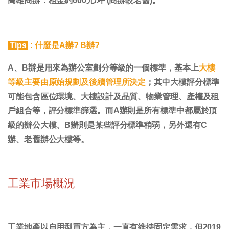
高雄
商辦：租金約600元/坪 (商辦較老舊)。
Tips
: 什麼是A辦? B辦?
A、B辦是用來為辦公室劃分等級的一個標準，基本上
大樓
等級主要由原始規劃及後續管理所決定
；其中大樓評分標準
可能包含區位環境、大樓設計及品質、物業管理、產權及租
戶組合等，評分標準篩選。而A辦則是所有標準中都屬於頂
級的辦公大樓、B辦則是某些評分標準稍弱，另外還有C
辦、老舊辦公大樓等。
工業市場概況
工業地產以自用型買方為主，一直有維持固定需求，但2019