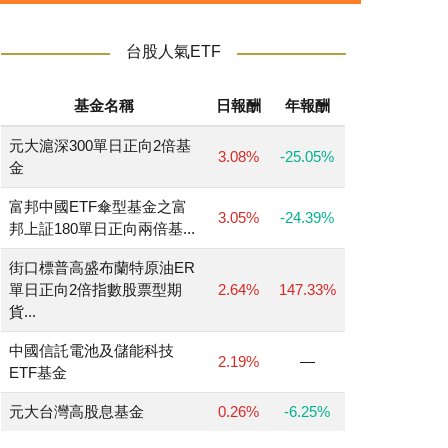
台股人氣ETF
基金名稱
日報酬
年報酬
元大滬深300單日正向2倍基
3.08%
-25.05%
金
富邦中國ETF傘型基金之富
3.05%
-24.39%
邦上証180單日正向兩倍基...
街口標普高盛布蘭特原油ER
單日正向2倍指數股票型期
2.64%
147.33%
貨...
中國信託電池及儲能科技
2.19%
—
ETF基金
元大台灣高股息基金
0.26%
-6.25%