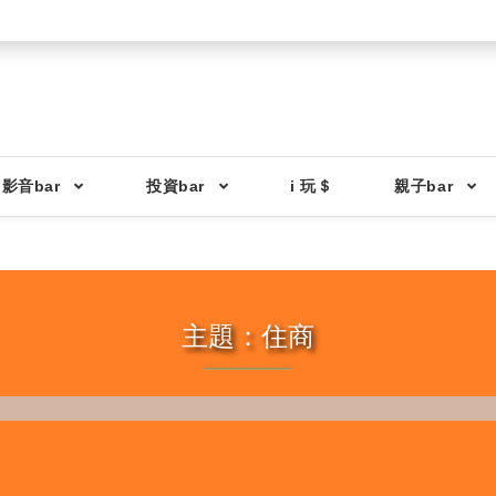
影音bar
投資bar
i 玩＄
親子bar
主題：住商