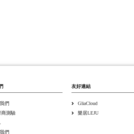
們
友好連結
我們
GliaCloud
財商測驗
樂居LEJU
A
我們