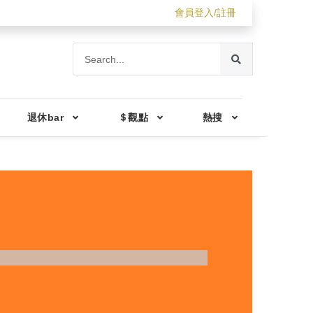
會員登入/註冊
退休bar
＄觀點
熱搜