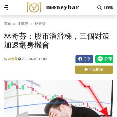
Skip to main content
功
LOGIN
能
表
首頁
＄觀點
林奇芬
林奇芬：股市溜滑梯，三個對策
加速翻身機會
分享
by
林奇芬
2022/07/01 13:00
開始朗讀