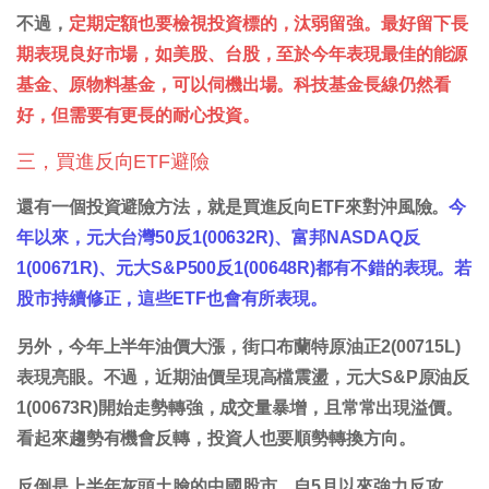
不過，
定期定額也要檢視投資標的，汰弱留強。最好留下長
期表現良好市場，如美股、台股，至於今年表現最佳的能源
基金、原物料基金，可以伺機出場。科技基金長線仍然看
好，但需要有更長的耐心投資。
三，買進反向ETF避險
還有一個投資避險方法，就是買進反向ETF來對沖風險。
今
年以來，元大台灣50反1(00632R)、富邦NASDAQ反
1(00671R)、元大S&P500反1(00648R)都有不錯的表現。若
股市持續修正，這些ETF也會有所表現。
另外，今年上半年油價大漲，街口布蘭特原油正2(00715L)
表現亮眼。不過，近期油價呈現高檔震盪，元大S&P原油反
1(00673R)開始走勢轉強，成交量暴增，且常常出現溢價。
看起來趨勢有機會反轉，投資人也要順勢轉換方向。
反倒是上半年灰頭土臉的中國股市，自5月以來強力反攻，