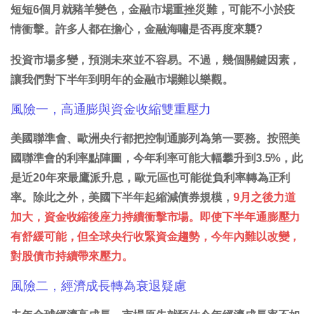
短短6個月就豬羊變色，金融市場重挫災難，可能不小於疫
情衝擊。許多人都在擔心，金融海嘯是否再度來襲?
投資市場多變，預測未來並不容易。不過，幾個關鍵因素，
讓我們對下半年到明年的金融市場難以樂觀。
風險一，高通膨與資金收縮雙重壓力
美國聯準會、歐洲央行都把控制通膨列為第一要務。按照美
國聯準會的利率點陣圖，今年利率可能大幅攀升到3.5%，此
是近20年來最鷹派升息，歐元區也可能從負利率轉為正利
率。除此之外，美國下半年起縮減債券規模，
9月之後力道
加大，資金收縮後座力持續衝擊市場。即使下半年通膨壓力
有舒緩可能，但全球央行收緊資金趨勢，今年內難以改變，
對股債市持續帶來壓力。
風險二，經濟成長轉為衰退疑慮