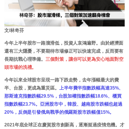
文/林奇芬
今年上半年股市一路溜滑低，投資人哀鴻遍野。由於經濟面
還有三大隱憂，不要期待市場修正可以快速完成，反而要有
長期抗戰心理準備。
三個對策，讓你可以更為安心地面對空
頭市場的洗禮。
今年以來全球股市呈現一路下跌走勢，去年漲幅最大的費
半、台股，更成為重災區。
上半年費半指數跌幅高達35%、
那斯達克指數跌幅29.5%，台股加權指數跌幅18.6%、櫃買
指數跌幅23.7%。亞洲股市中，韓股、越南股市跌幅也超過
20%，反倒是引發俄烏戰爭的俄羅斯股市跌幅僅15%。
2021年底全球正在慶賀股市創新高，逐漸挺過疫情危機。才