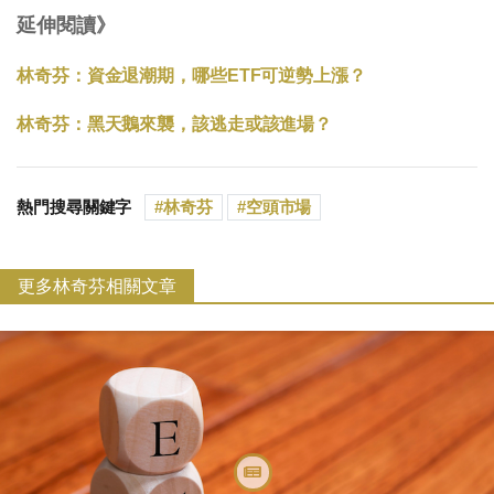
延伸閱讀》
林奇芬：資金退潮期，哪些ETF可逆勢上漲？
林奇芬：黑天鵝來襲，該逃走或該進場？
熱門搜尋關鍵字
林奇芬
空頭市場
更多林奇芬相關文章