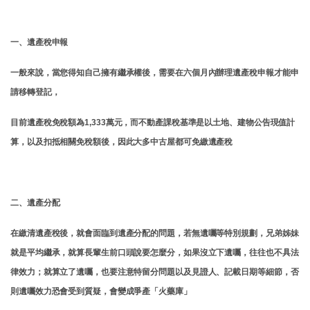
一、遺產稅申報
一般來說，當您得知自己擁有繼承權後，需要在六個月內辦理遺產稅申報才能申
請移轉登記，
目前遺產稅免稅額為1,333萬元，而不動產課稅基準是以土地、建物公告現值計
算，以及扣抵相關免稅額後，因此大多中古屋都可免繳遺產稅
二、遺產分配
在繳清遺產稅後，就會面臨到遺產分配的問題，若無遺囑等特別規劃，兄弟姊妹
就是平均繼承，就算長輩生前口頭說要怎麼分，如果沒立下遺囑，往往也不具法
律效力；就算立了遺囑，也要注意特留分問題以及見證人、記載日期等細節，否
則遺囑效力恐會受到質疑，會變成爭產「火藥庫」