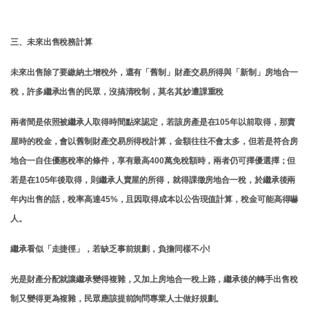
三、未來出售稅務計算
未來出售除了要繳納土增稅外，還有「舊制」財產交易所得與「新制」房地合一
稅，許多繼承出售的民眾，沒搞清稅制，莫名其妙遭課重稅
兩者間是依照被繼承人取得時間點來認定，若該房產是在105年以前取得，那賣
屋時的稅金，會以舊制財產交易所得稅計算，金額往往不會太多，但若是符合房
地合一自住優惠稅率的條件，享有最高400萬免稅額時，兩者仍可擇優選擇；但
若是在105年後取得，則繼承人賣屋的所得，就得課徵房地合一稅，於繼承後兩
年內出售的話，稅率高達45%，且因取得成本以公告現值計算，稅金可能高得嚇
人。
繼承看似「走捷徑」，若缺乏事前規劃，負擔同樣不小!
光是財產分配就讓繼承變得複雜，又加上房地合一稅上路，繼承後的轉手出售稅
制又變得更為複雜，民眾應該提前詢問專業人士做好規劃。