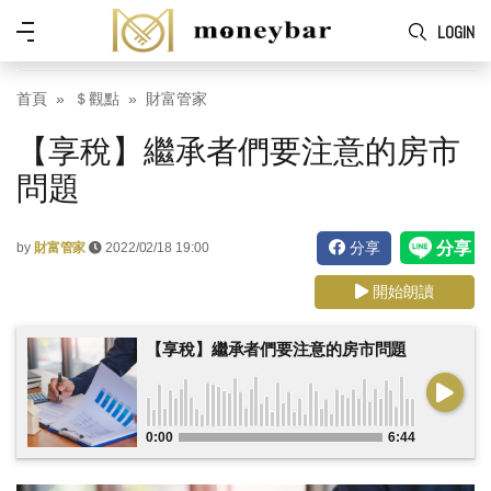
Skip to main content
功
LOGIN
能
表
首頁
＄觀點
財富管家
【享稅】繼承者們要注意的房市
問題
分享
by
財富管家
2022/02/18 19:00
開始朗讀
【享稅】繼承者們要注意的房市問題
0:00
6:44