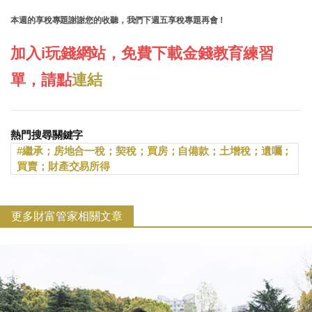
本週的享稅專題謝謝您的收聽，我們下週五享稅專題再會！
加入i玩錢網站，免費下載金錢教育練習
單，請點
連結
熱門搜尋關鍵字
繼承；房地合一稅；契稅；買房；自備款；土增稅；遺囑；
買賣；財產交易所得
更多財富管家相關文章