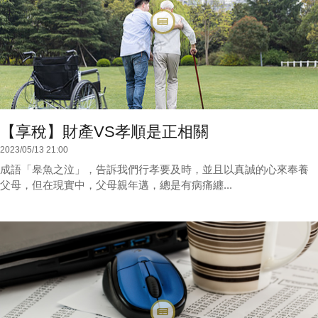
【享稅】財產VS孝順是正相關
2023/05/13 21:00
成語「皋魚之泣」，告訴我們行孝要及時，並且以真誠的心來奉養
父母，但在現實中，父母親年邁，總是有病痛纏...