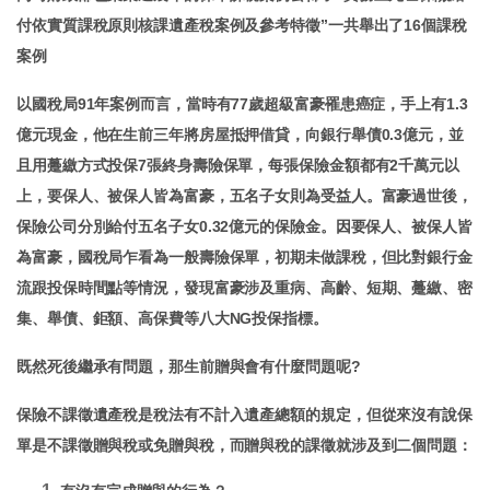
付依實質課稅原則核課遺產稅案例及參考特徵”一共舉出了16個課稅
案例
以國稅局91年案例而言，當時有77歲超級富豪罹患癌症，手上有1.3
億元現金，他在生前三年將房屋抵押借貸，向銀行舉債0.3億元，並
且用躉繳方式投保7張終身壽險保單，每張保險金額都有2千萬元以
上，要保人、被保人皆為富豪，五名子女則為受益人。富豪過世後，
保險公司分別給付五名子女0.32億元的保險金。因要保人、被保人皆
為富豪，國稅局乍看為一般壽險保單，初期未做課稅，但比對銀行金
流跟投保時間點等情況，發現富豪涉及重病、高齡、短期、躉繳、密
集、舉債、鉅額、高保費等八大NG投保指標。
既然死後繼承有問題，那生前贈與會有什麼問題呢?
保險不課徵遺產稅是稅法有不計入遺產總額的規定，但從來沒有說保
單是不課徵贈與稅或免贈與稅，而贈與稅的課徵就涉及到二個問題：