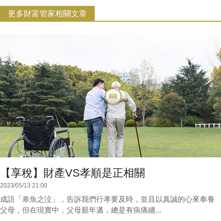
更多財富管家相關文章
【享稅】財產VS孝順是正相關
2023/05/13 21:00
成語「皋魚之泣」，告訴我們行孝要及時，並且以真誠的心來奉養
父母，但在現實中，父母親年邁，總是有病痛纏...