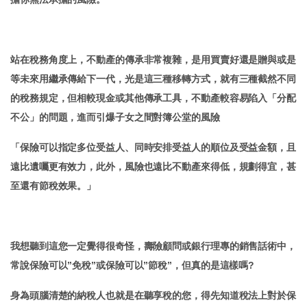
站在稅務角度上，不動產的傳承非常複雜，是用買賣好還是贈與或是
等未來用繼承傳給下一代，光是這三種移轉方式，就有三種截然不同
的稅務規定，但相較現金或其他傳承工具，不動產較容易陷入「分配
不公」的問題，進而引爆子女之間對簿公堂的風險
「保險可以指定多位受益人、同時安排受益人的順位及受益金額，且
遠比遺囑更有效力，此外，風險也遠比不動產來得低，規劃得宜，甚
至還有節稅效果。」
我想聽到這您一定覺得很奇怪，壽險顧問或銀行理專的銷售話術中，
常說保險可以”免稅”或保險可以”節稅”，但真的是這樣嗎?
身為頭腦清楚的納稅人也就是在聽享稅的您，得先知道稅法上對於保