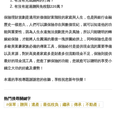
有沒有完成贈與的行為？
有沒有超過贈與免稅額220萬？
保險理財規劃是適用於個個財富階段的家庭與人生，也是與銀行金融
歷史一樣悠久，人們可以讓保險存在與數個世紀，就可以知道他的功
能與重要性，因為人生永遠無法規劃意外及風險，所以只能聰明的轉
嫁給保險，才能將人生圓滿的最後一塊拼圖給拼上，同時保險也是很
多歐美富豪家族必備的傳富工具，保險給付是提供現金流的重要準備
以及來源，對於高資產家庭多是財產多但流動現金不足，保險則提供
最好的現金流工具，您愈了解保險的功能，您就愈可以聰明的享受小
錢立大功的好處及優勢！
本週的享稅專題謝謝您的收聽，享稅祝您新年快樂！
熱門搜尋關鍵字
保單；贈與；遺產；最低稅負；繼承；傳承；不動產；