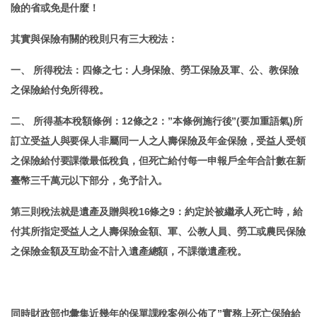
險的省或免是什麼！
其實與保險有關的稅則只有三大稅法：
一、 所得稅法：四條之七：人身保險、勞工保險及軍、公、教保險
之保險給付免所得稅。
二、 所得基本稅額條例：12條之2：”本條例施行後”(要加重語氣)所
訂立受益人與要保人非屬同一人之人壽保險及年金保險，受益人受領
之保險給付要課徵最低稅負，但死亡給付每一申報戶全年合計數在新
臺幣三千萬元以下部分，免予計入。
第三則稅法就是遺產及贈與稅16條之9：約定於被繼承人死亡時，給
付其所指定受益人之人壽保險金額、軍、公教人員、勞工或農民保險
之保險金額及互助金不計入遺產總額，不課徵遺產稅。
同時財政部也彙集近幾年的保單課稅案例公佈了”實務上死亡保險給