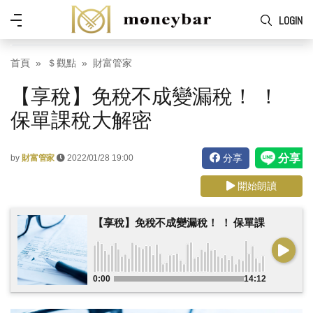
Skip to main content
功
LOGIN
能
表
首頁
＄觀點
財富管家
【享稅】免稅不成變漏稅！ ！
保單課稅大解密
分享
by
財富管家
2022/01/28 19:00
開始朗讀
【享稅】免稅不成變漏稅！ ！ 保單課稅大解密
0:00
14:12