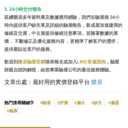
3. 24小時交付報告
延續樂居多年資料庫及數據應用經驗，我們在驗屋後 24小
時內提供客戶缺失單及詳細的驗屋報告，新成屋加速建商的
修繕及交屋，中古屋提供修繕注意事項。並隨著數據的累
積， 不斷修正及優化服務內容 ，更精準了解客戶的需求，
提供最貼近客戶的服務。
歡迎到
樂居驗屋官網
填表報名或加入
LINE客服諮詢
，
驗屋
師親自諮詢解惑，給您專業驗屋公司的最佳服務體驗。
文章出處：最好用的實價登錄平台
樂居
熱門搜尋關鍵字
驗屋
評價
漏水
缺失
儀器
龜裂