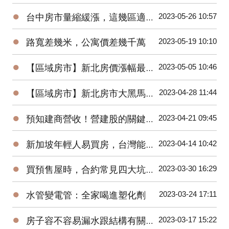
●
2023-05-26 10:57
台中房市量縮緩漲，這幾區適合進場！台中海線 | 水湳 | 烏日 | 北屯 | 台中市政府
●
2023-05-19 10:10
路寬差幾米，公寓價差幾千萬
●
2023-05-05 10:46
【區域房市】新北房價漲幅最高–土城暫緩重劃區
●
2023-04-28 11:44
【區域房市】新北房市大黑馬！土城區房價上漲的三大原因？
●
2023-04-21 09:45
預知建商營收！營建股的關鍵指標與操作秘訣
●
2023-04-14 10:42
新加坡年輕人易買房，台灣能借鏡？房市回溫？住商徐佳馨獨家分析
●
2023-03-30 16:29
買預售屋時，合約常見四大坑！你踩到了幾坑？
●
2023-03-24 17:11
水管變電管：全家喝進塑化劑
●
2023-03-17 15:22
房子容不容易漏水跟結構有關係？戴雲發教你怎麼看！