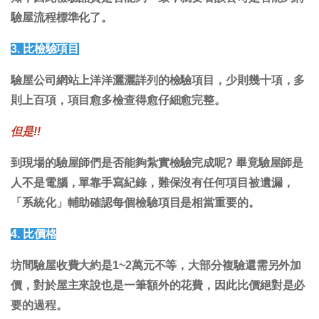
驗屋流程標準化了。
3. 比檢驗項目
驗屋公司網站上洋洋灑灑詳列的檢驗項目，少則幾十項，多
則上百項，項目愈多檢查得愈仔細愈完整。
但是!!
到現場的驗屋師們是否能夠紮實檢驗完成呢? 畢竟驗屋師是
人不是電腦，單靠手寫紀錄，難保沒有任何項目被遺漏，
「系統化」輔助確認每個檢驗項目是相當重要的。
4. 比價格
坊間驗屋收費大約是1~2萬元不等，大部分複驗還需另外加
價，對於屋主來說也是一筆額外的花費，因此比價絕對是必
要的過程。