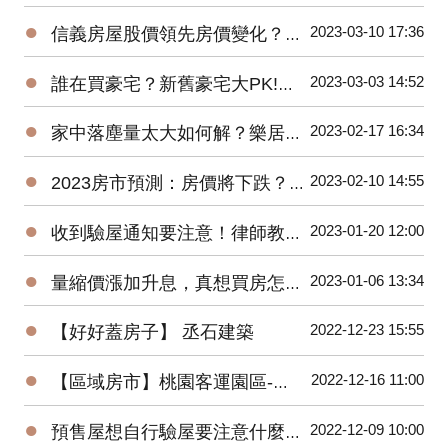
●
2023-03-10 17:36
信義房屋股價領先房價變化？準確率超高！
●
2023-03-03 14:52
誰在買豪宅？新舊豪宅大PK!遠雄豪宅銷售團隊親身分享-遠雄Park One
●
2023-02-17 16:34
家中落塵量太大如何解？樂居創辦人Pearl換紗窗體驗大公開！
●
2023-02-10 14:55
2023房市預測：房價將下跌？萬事俱備，尚欠東風！
●
2023-01-20 12:00
收到驗屋通知要注意！律師教你判斷合不合理
●
2023-01-06 13:34
量縮價漲加升息，真想買房怎麼辦？買預售屋還是中古屋？
●
2022-12-23 15:55
【好好蓋房子】 丞石建築
●
2022-12-16 11:00
【區域房市】桃園客運園區-被遺忘的重劃區翻紅！２字頭交易量爆衝有潛力嗎?
●
2022-12-09 10:00
預售屋想自行驗屋要注意什麼？問題最常出在這！