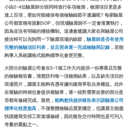
小由2~4位驗屋師分頭同時進行各項檢測，檢測項目更是多
達上百項，要如何能確保每個檢驗細節不遺漏呢? 每家驗屋
公司都宣稱有規劃SOP，但現場驗屋師不一定會落實執行，
因為並沒有明確的稽核機制。這邊會建議大家在與驗屋公司
接洽時可以先詢問一下驗屋現場的細節，
驗屋師是否有使用
完整的檢驗項目列表，並且照表逐一完成檢驗與記錄
，若能
夠導入系統讓格式能夠標準化會更完整。
大部分的驗屋公司會在5~7個工作天內提供一份專業且完整
的檢驗報告書，清楚詳列每一項檢測結果，以及缺失項目的
現場照片，讓屋主能夠有憑有據向建商爭取自身權益。此外
在複驗的時候也會提供複驗單，逐一核對需要改善的部分是
否都有修繕完成。當然，
能夠愈快提供報告表示該驗屋公司
標準化程度愈高，
不僅整體檢驗品質更穩定，也讓屋主能盡
快請建商安排工班進場修繕，因此報告交付時間也是可列入
考量的重點之一。