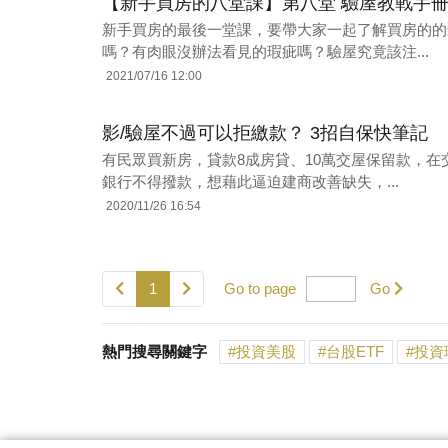
【新手買房的八堂課】第八堂 驗屋教戰手
新手買房的最後一堂課，要帶大家一起了解買房的的
嗎？有肉眼沒辦法看見的瑕疵嗎？驗屋究竟該注...
2021/07/16 12:00
影/驗屋不過可以拒繳款？ 3招自保快筆記
有民眾買新房，貸款8成房貸、10萬交屋保留款，
銀行不得撥款，想藉此逼迫建商改善缺失，...
2020/11/26 16:54
1
Go to page
Go
熱門搜尋關鍵字
投資美股
台股ETF
投資