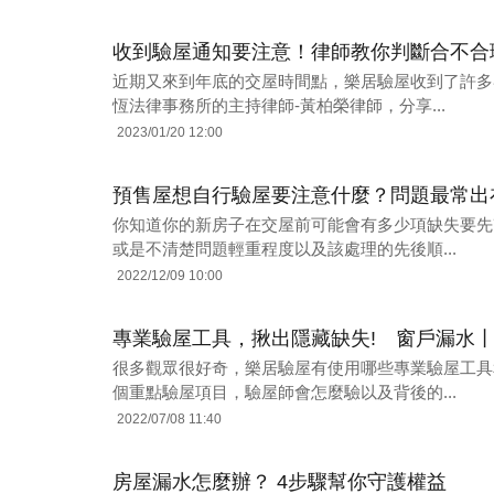
收到驗屋通知要注意！律師教你判斷合不合
近期又來到年底的交屋時間點，樂居驗屋收到了許多
恆法律事務所的主持律師-黃柏榮律師，分享...
2023/01/20 12:00
預售屋想自行驗屋要注意什麼？問題最常出
你知道你的新房子在交屋前可能會有多少項缺失要先
或是不清楚問題輕重程度以及該處理的先後順...
2022/12/09 10:00
專業驗屋工具，揪出隱藏缺失! 窗戶漏水
很多觀眾很好奇，樂居驗屋有使用哪些專業驗屋工具
個重點驗屋項目，驗屋師會怎麼驗以及背後的...
2022/07/08 11:40
房屋漏水怎麼辦？ 4步驟幫你守護權益