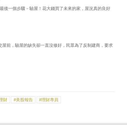
冊
最後一個步驟－驗屋！花大錢買了未來的家，屋況真的良好
在交屋前，驗屋的缺失卻一直沒修好，民眾為了反制建商，要求
理財
美股報告
理財專員