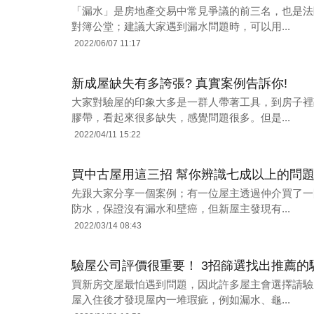
「漏水」是房地產交易中常見爭議的前三名，也是法
對簿公堂；建議大家遇到漏水問題時，可以用...
2022/06/07 11:17
新成屋缺失有多誇張? 真實案例告訴你!
大家對驗屋的印象大多是一群人帶著工具，到房子裡
膠帶，看起來很多缺失，感覺問題很多。但是...
2022/04/11 15:22
買中古屋用這三招 幫你辨識七成以上的問
先跟大家分享一個案例；有一位屋主透過仲介買了一
防水，保證沒有漏水和壁癌，但新屋主發現有...
2022/03/14 08:43
驗屋公司評價很重要！ 3招篩選找出推薦的
買新房交屋最怕遇到問題，因此許多屋主會選擇請驗
屋入住後才發現屋內一堆瑕疵，例如漏水、龜...