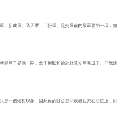
屋、新成屋、透天厝，「驗屋」是交屋前的最重要的一環，如
就是屋子晃個一圈，拿了權狀和鑰匙就算交屋完成了。但我建
只是一個短暫現象。因此你的辦公空間或者住家在防疫上，到