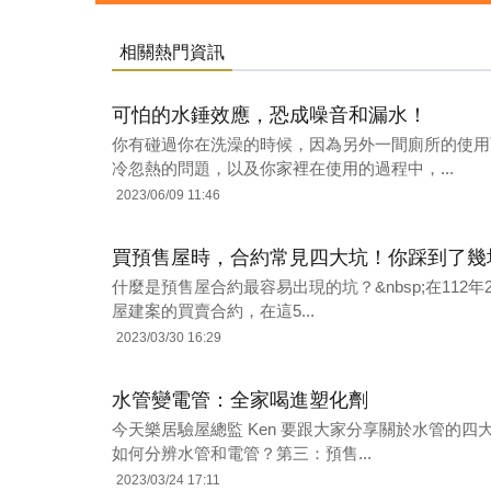
相關熱門資訊
可怕的水錘效應，恐成噪音和漏水！
你有碰過你在洗澡的時候，因為另外一間廁所的使用
冷忽熱的問題，以及你家裡在使用的過程中，...
2023/06/09 11:46
買預售屋時，合約常見四大坑！你踩到了幾
什麼是預售屋合約最容易出現的坑？&nbsp;在112
屋建案的買賣合約，在這5...
2023/03/30 16:29
水管變電管：全家喝進塑化劑
今天樂居驗屋總監 Ken 要跟大家分享關於水管的四
如何分辨水管和電管？第三：預售...
2023/03/24 17:11