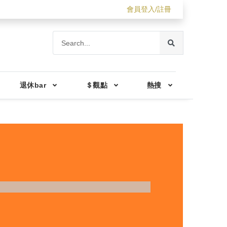
會員登入/註冊
退休bar
＄觀點
熱搜