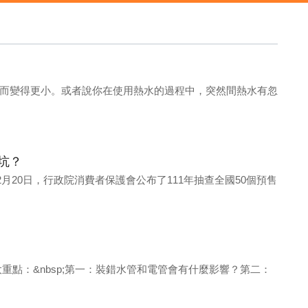
而變得更小。或者說你在使用熱水的過程中，突然間熱水有忽
坑？
年2月20日，行政院消費者保護會公布了111年抽查全國50個預售
大重點：&nbsp;第一：裝錯水管和電管會有什麼影響？第二：