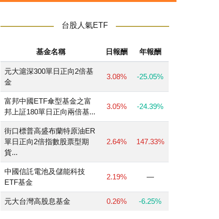
台股人氣ETF
基金名稱
日報酬
年報酬
元大滬深300單日正向2倍基
3.08%
-25.05%
金
富邦中國ETF傘型基金之富
3.05%
-24.39%
邦上証180單日正向兩倍基...
街口標普高盛布蘭特原油ER
單日正向2倍指數股票型期
2.64%
147.33%
貨...
中國信託電池及儲能科技
2.19%
—
ETF基金
元大台灣高股息基金
0.26%
-6.25%