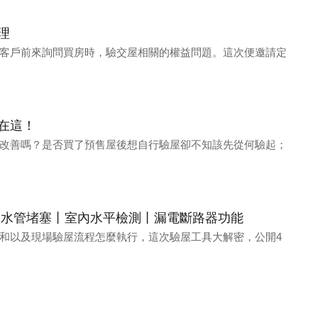
理
客戶前來詢問買房時，驗交屋相關的權益問題。這次便邀請定
在這！
改善嗎？是否買了預售屋後想自行驗屋卻不知該先從何驗起；
丨水管堵塞丨室內水平檢測丨漏電斷路器功能
和以及現場驗屋流程怎麼執行，這次驗屋工具大解密，公開4