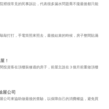
院裡很常見的民事訴訟，代表很多漏水問題喬不攏最後都只能
敲敲打打，手電筒照來照去，最後結束的時候，房子整間貼滿
題屋！
間投資客在頂樓裝修過的房子，前屋主說在３個月前重做頂樓
驗屋公司
屋公司來協助做最後的查驗，以保障自己的消費權益，避免買