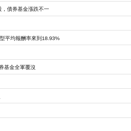
股，債券基金漲跌不一
型平均報酬率來到18.93%
債券基金全軍覆沒
報