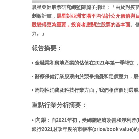
晨星亞洲股票研究總監陳麗子指出：「由於對疫
刺激計畫，
晨星對亞洲市場平均估計公允價值與
股變得更為重要，投資者應關注股票的基本面
。
力。」
報告摘要：
•
金融業和房地產業的估值在2021年第一季增加
•
醫療保健行業股票由於競爭擔憂和定價壓力，股
•
周期性消費及科技行業方面，我們相信個別選股
重點行業分析摘要：
•
內銀
：自2021年初，受總體經濟改善和淨利差(
銀行2021財政年度的市帳率(price/book va