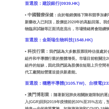
首選股：建設銀行(0939.HK)
•
中國醫療保健
：由於報銷價格下降和競爭加劇
新藥收入已到頂，股價從2020年的高點回落。
物臨床試驗等正面消息流出，市場情緒將會陸續
首選股：金斯瑞生物科技(1548.HK)
•
科技行業：
我們認為大多數股票現時估值處於
組件和半導體行業的整體增長。市場目前較關注20
組件的短缺，因此我們認為股價在短期上升空間有
代工廠開始營運並提供新產能。
首選股：穩懋半導體(3105.TW)、台積電(2330
•
澳門博彩業：
隨著新冠肺炎相關旅遊限制的逐
入(GGR)回到2019年疫情前的30%至35%
持進一步的政策實施，如旅遊泡泡和COVID-1