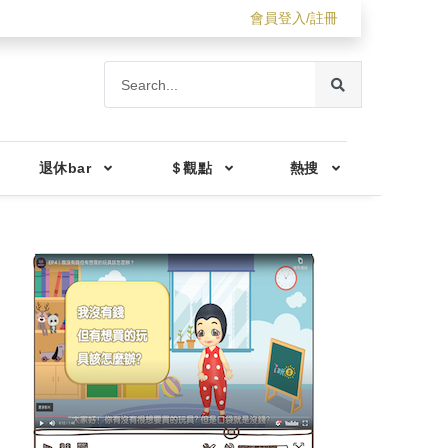
會員登入/註冊
退休bar
＄觀點
熱搜