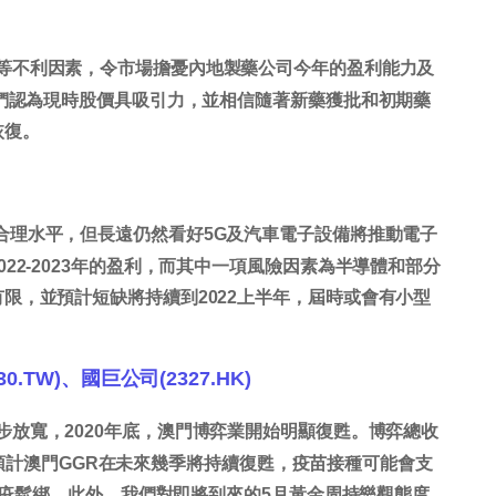
等不利因素，令市場擔憂內地製藥公司今年的盈利能力及
我們認為現時股價具吸引力，並相信隨著新藥獲批和初期藥
恢復。
合理水平，但長遠仍然看好5G及汽車電子設備將推動電子
22-2023年的盈利，而其中一項風險因素為半導體和部分
限，並預計短缺將持續到2022上半年，屆時或會有小型
.TW)、國巨公司(2327.HK)
步放寬，2020年底，澳門博弈業開始明顯復甦。博弈總收
左右，預計澳門GGR在未來幾季將持續復甦，疫苗接種可能會支
9檢疫鬆綁。此外，我們對即將到來的5月黃金周持樂觀態度，