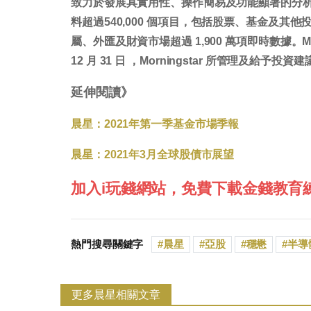
致力於發展具實用性、操作簡易及功能顯著的分析應用
料超過540,000 個項目，包括股票、基金及
屬、外匯及財資市場超過 1,900 萬項即時數據。Mo
12 月 31 日 ，Morningstar 所管理及給予投資
延伸閱讀》
晨星：2021年第一季基金市場季報
晨星：2021年3月全球股債市展望
加入i玩錢網站，免費下載金錢教育
熱門搜尋關鍵字
晨星
亞股
穩懋
半導
更多晨星相關文章