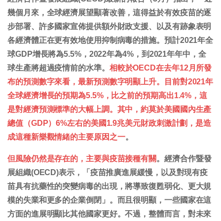
幾個月來，全球經濟展望顯著改善，這得益於有效疫苗的逐
步部署、許多國家宣佈提供額外財政支援、以及有跡象表明
各經濟體正在更有效地使用抑制病毒的措施。預計2021年全
球GDP增長將為5.5%，2022年為4%，到2021年年中，全
球生產將超過疫情前的水準。
相較於OECD在去年12月所發
布的預測數字來看，最新預測數字明顯上升。目前對2021年
全球經濟增長的預期為5.5%，比之前的預期高出1.4%，這
是對經濟預測標準的大幅上調。其中，約莫於美國國內生產
總值（GDP）6%左右的美國1.9兆美元財政刺激計劃，是造
成這種新樂觀情緒的主要原因之一
。
但風險仍然是存在的，主要與疫苗接種有關
。經濟合作暨發
展組織(OECD)表示，「疫苗推廣進展緩慢，以及對現有疫
苗具有抗藥性的突變病毒的出現，將導致復甦弱化、更大規
模的失業和更多的企業倒閉」。而且很明顯，一些國家在這
方面的進展明顯比其他國家更好。不過，整體而言，對未來