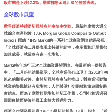
股市則是下跌12.3%，嚴重拖累金磚四國的整體表現
。
全球股市展望
世界經濟持續從新冠肺炎的疫情中復甦
。最新的摩根大通全
球綜合生產指數（J.P. Morgan Global Composite Output
Index）匯總了IHS Markit的一系列全球商業調查結果發現
「全球經濟在二月份表現出持續的韌性，生產量和訂單量都
加速成長，就業略有進一步增加。 」
Markit每年進行三次全球商業展望調查。在最新的一份報告
中，「二月份的結果顯示，全球商業信心出現了自2018年初
以來的顯著改善。由於新冠肺炎疫苗的推出，對商業活動和
就業的樂觀情緒有所增強，人們希望社交距離和旅遊限制將
會結束。而為了應對預期增加的新工作量，公司打算透過召
回因疫情而解僱的員工來擴大營運能力。 」
經濟合作暨發展組織(OECD)最新的報告（3月）指出，「近