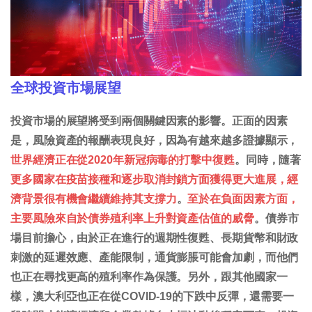
全球投資市場展望
投資市場的展望將受到兩個關鍵因素的影響。正面的因素
是，風險資產的報酬表現良好，因為有越來越多證據顯示，
世界經濟正在從2020年新冠病毒的打擊中復甦
。同時，隨著
更多國家在疫苗接種和逐步取消封鎖方面獲得更大進展，經
濟背景很有機會繼續維持其支撐力
。
至於在負面因素方面，
主要風險來自於債券殖利率上升對資產估值的威脅
。債券市
場目前擔心，由於正在進行的週期性復甦、長期貨幣和財政
刺激的延遲效應、產能限制，通貨膨脹可能會加劇，而他們
也正在尋找更高的殖利率作為保護。另外，跟其他國家一
樣，澳大利亞也正在從COVID-19的下跌中反彈，還需要一