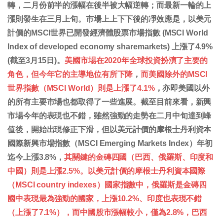
轉，二月份前半的漲幅在後半被大幅逆轉；而最新一輪的上
漲則發生在三月上旬。市場上上下下後的凈效應是，以美元
計價的MSCI世界已開發經濟體股票市場指數 (MSCI World
Index of developed economy sharemarkets) 上漲了4.9%
(截至3月15日)。
美國市場在2020年全球投資扮演了主要的
角色，但今年它的主導地位有所下降
，
而美國除外的MSCI
世界指數（MSCI World）則是上漲了4.1%
，亦即美國以外
的所有主要市場也都取得了一些進展。截至目前來看，新興
市場今年的表現也不錯，雖然強勁的走勢在二月中旬達到峰
值後，開始出現修正下滑，但以美元計價的摩根士丹利資本
國際新興市場指數（MSCI Emerging Markets Index）年初
迄今上漲3.8%，
其關鍵的金磚四國（巴西、俄羅斯、印度和
中國）則是上漲2.5%。以美元計價的摩根士丹利資本國際
（MSCI country indexes）國家指數中，俄羅斯是金磚四
國中表現最為強勁的國家，上漲10.2%、印度也表現不錯
（上漲了7.1%），而中國股市漲幅較小，僅為2.8%，巴西