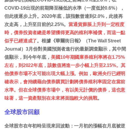
COVID-19出現的前期降至極低的水準（一度低於0.6%），
但此後逐步上升。2020年底，該指數曾達到2.0%，此後再
次走高，上升至目前的2.25%。
當通貨膨脹上升到一定程度
時，債券投資者總是希望獲得更高的殖利率補償，而這一點
似乎已經達成了
。根據《華爾街日報》（The Wall Street
Journal）3月份對美國預測者進行的最新調查顯示，其中間
值顯示，到今年年底，
美國10年期國庫券殖利率將在1.75%
左右，到2022年底，該數值將進一步小幅上升至2.15%。其
他債券市場不太可能出現大幅上漲。例如，歐洲央行已經明
確表示，會持續藉由債券購買計劃將債券殖利率固定在當前
水準。但在全球債券市場中，有以美元計價的債券，這也意
味著，這一資產類別在未來將面臨較大的挑戰
。
全球股市回顧
全球股市在年初時呈現來回波動：一月初的漲幅在月底被逆