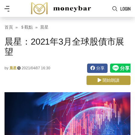
Skip to main content
功
LOGIN
能
表
首頁
＄觀點
晨星
晨星：2021年3月全球股債市展
望
分享
by
晨星
2021/04/07 16:30
開始朗讀