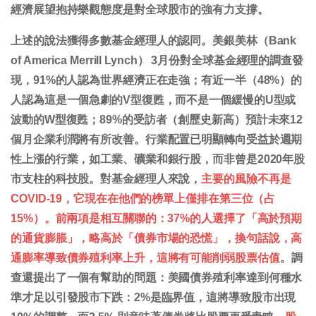
經濟展望抱持樂觀態度是對全球股市的強有力支撐。
上述的說法獲得多數基金經理人的認同。美銀美林（Bank
of America Merrill Lynch） 3月份對全球基金經理的調查發
現，91%的人認為世界經濟正在走強；有近一半（48%）的
人認為這是一個急劇的V型復甦，而不是一個緩慢的U型或
波動的W型復甦；89%的受訪者（創歷史新高）預計未來12
個月企業利潤將有所改善。行業配置已明顯轉向受益於週期
性上漲的行業，如工業、礦業和銀行股，而非曾是2020年股
市支柱的科技股。對基金經理人來說，
主要的風險不再是
COVID-19，它現在在他們的榜單上僅排在第三位（占
15%）。前兩項是相互關聯的：37%的人選擇了「高於預期
的通貨膨脹」，略高於「債券市場的恐慌」，換句話說，高
通膨率導致債券殖利率上升，這將有可能削弱股票估值
。調
查還提出了一個有幫助的問題：美國債券殖利率達到何種水
準才足以引發股市下跌：2%是臨界值，這將導致股市出現