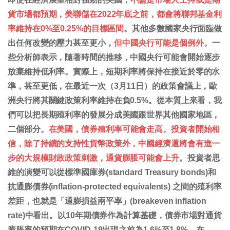
貨市場都預期，美聯儲在2022年底之前，都會將聯邦基金利
率維持在0%至0.25%的目標區間
。其他多數國家央行面臨做
出任何改變的壓力甚至更小，
但中國央行可能是個例外
。一
些分析師表示，隨著時間的推移，中國央行可能會開始逐步
放棄維持低利率。實際上，短期利率將保持在接近於零的水
準，甚至更低，在最近一次（3月11日）的政策會議上，歐
洲央行將其關鍵政策利率維持在負0.5%。從本質上來看，我
們可以把長期殖利率的發展分成美國跟世界其他國家地區，
二個部分。
在美國，債券殖利率可能會走高。投資者開始相
信，除了持續的支持性貨幣政策外，中國經濟還將會有進一
步的大規模財政政策刺激，通貨膨脹可能會上升
。投資者思
維的演變可以從標準國庫券(standard Treasury bonds)和
抗通膨債券(inflation-protected equivalents) 之間的殖利率
差距，也就是「通膨損益兩平率」(breakeven inflation
rate)中看出。以10年期債券作為計算基礎，債券市場對通貨
膨脹率的預期在COVID-19出現之前為1.6%至1.8%，在