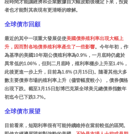
段時間才能讓經濟和企業數據自大幅波動後穩定下來，投資
者也才能對其表現有更清晰的瞭解。
全球債市回顧
最近的其中一項重大發展促使
美國債券殖利率出現大幅上
升，因而對各地債券殖利率產生了一些影響
。今年年初，作
為基準的美國10年期公債殖利率為0.9%，一月底時仍處於
異常低的1.06%，但到二月底時，殖利率穩步上升至1.4%，
此後更進一步上升，目前為1.6% (3月15日)。隨著其他大多
數主要債券市場的殖利率上升（儘管幅度較小），債券價格
出現下跌。截至3月15日彭博巴克萊全球美元總債券指數年
初迄今已下跌3.7%。
全球債市展望
目前看來，短期利率很有可能持續維持在當前較低的區間。
即使在經濟展望相對強勁的美國，
不論是市場人士抑或是期