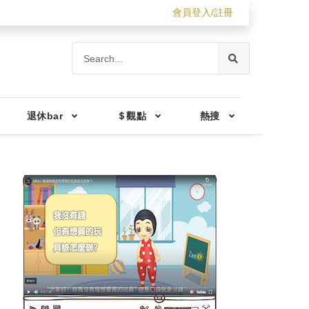
會員登入/註冊
退休bar
＄觀點
熱搜