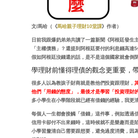
文/馬哈（《
馬哈親子理財10堂課
》作者）
日前我跟爆奶弟弟共讀了一篇新聞《阿根廷發生
「主權債務」？還提到阿根廷要付的利息錢高達5
假如阿根廷沒錢還的話，是不是這個國家就會倒
學理財前懂得理債的觀念更重要，
很多人以為教孩子財商就是教他們投資跟理財，
他們「用錢的態度」，最後才是學習「投資理財
多小學生在小學階段就已經有借錢的經驗，我更
每個人一生都會接觸「借錢」這件事，例如透過
信用卡卻付不出來錢時，這時候就不是樂趣而是
小學習釐清自己需要跟想要，避免過度消費，因