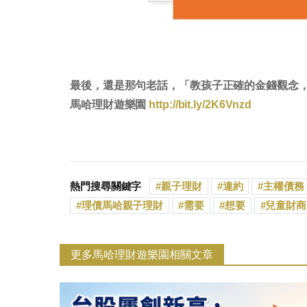
最後，還是那句老話，「教孩子正確的金錢觀念
馬哈理財遊樂園
http://bit.ly/2K6Vnzd
熱門搜尋關鍵字
親子理財
違約
主權債務
理債馬哈親子理財
需要
想要
兒童財商
更多馬哈理財遊樂園相關文章