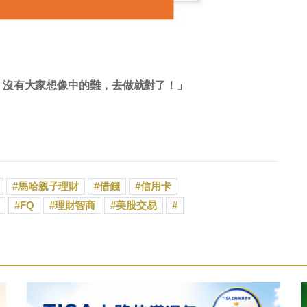
，沒有大家想像中的難，去做就對了！」
馬哈親子理財
借錢
信用卡
FQ
理財智商
美股交易