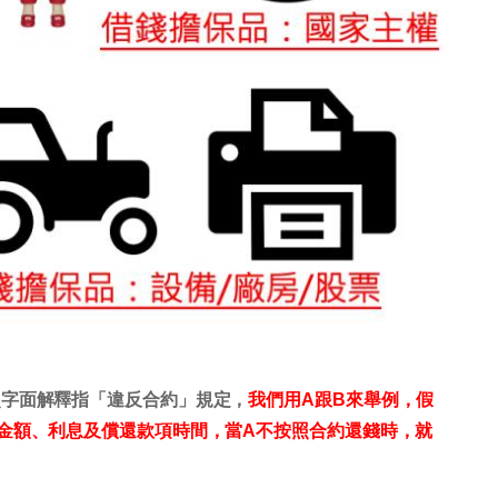
果簡單按照字面解釋指「違反合約」規定，
我們用A跟B來舉例，假
金額、利息及償還款項時間，當A不按照合約還錢時，就