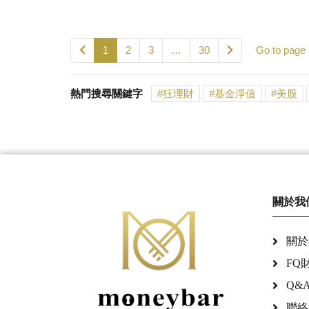
1
2
3
…
30
Go to page
熱門搜尋關鍵字
狂理財
基金淨值
美股
關於我
關於
FQ
Q&
聯絡