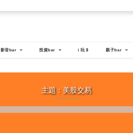
影音bar
投資bar
i 玩＄
親子bar
主題：美股交易