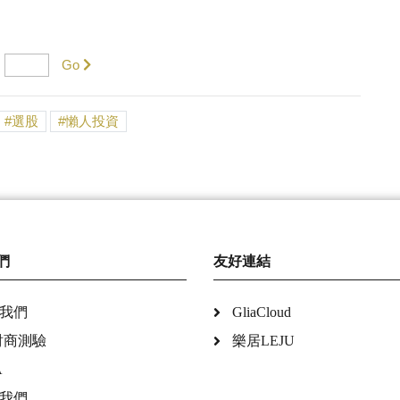
Go
選股
懶人投資
們
友好連結
我們
GliaCloud
財商測驗
樂居LEJU
A
我們