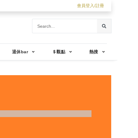
會員登入/註冊
退休bar
＄觀點
熱搜