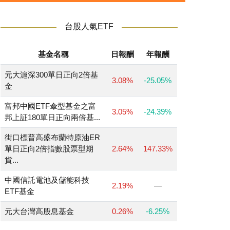
台股人氣ETF
基金名稱
日報酬
年報酬
元大滬深300單日正向2倍基
3.08%
-25.05%
金
富邦中國ETF傘型基金之富
3.05%
-24.39%
邦上証180單日正向兩倍基...
街口標普高盛布蘭特原油ER
單日正向2倍指數股票型期
2.64%
147.33%
貨...
中國信託電池及儲能科技
2.19%
—
ETF基金
元大台灣高股息基金
0.26%
-6.25%