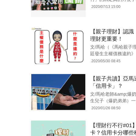
2020/07/13 15:00
【親子理財】認識
理財更重要！
文/馬哈（《馬哈親子
廷發生主權債務違約》
2020/05/30 08:45
【親子共讀】亞馬
「信用卡」？
文/馬哈老師&amp;
生兒子（爆奶弟弟）一
2020/01/26 08:50
【理財行不行#0
卡？信用卡分哪些