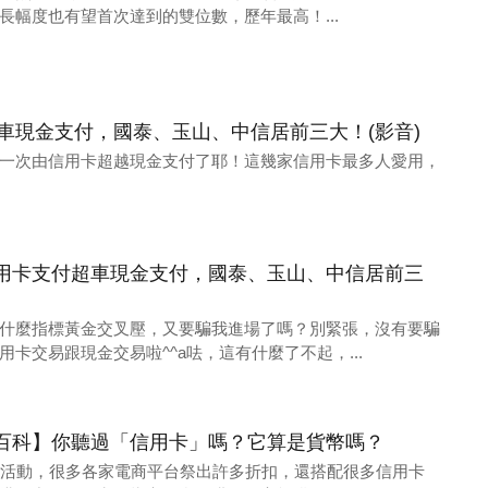
長幅度也有望首次達到的雙位數，歷年最高！...
車現金支付，國泰、玉山、中信居前三大！(影音)
一次由信用卡超越現金支付了耶！這幾家信用卡最多人愛用，
用卡支付超車現金支付，國泰、玉山、中信居前三
什麼指標黃金交叉壓，又要騙我進場了嗎？別緊張，沒有要騙
卡交易跟現金交易啦^^a呿，這有什麼了不起，...
百科】你聽過「信用卡」嗎？它算是貨幣嗎？
1活動，很多各家電商平台祭出許多折扣，還搭配很多信用卡