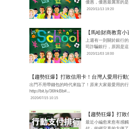
優惠，優惠最厲害的是搭
2020/11/13 19:20
【馬哈財商教育小
上週有一則關於銀行的
司詐騙銀行，原因是這
2020/11/03 18:00
【趨勢狂爆】打敗信用卡！台灣人愛用行動支付
出門不用帶錢包的時代來臨了！原來大家最愛用的行動
http://bit.ly/36frkBb#...
2020/07/15 10:15
【趨勢狂爆】打敗信
最近小編愈來愈有感觸
付」的綁定真的方便了