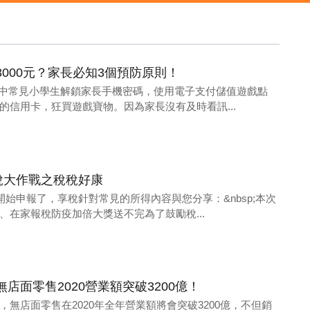
000元？家長必知3個預防原則！
新聞中常見小學生解鎖家長手機密碼，使用電子支付儲值遊戲點
的信用卡，狂買遊戲寶物。因為家長沒有及時看訊...
稅大作戰之稅稅好康
開始申報了，享稅針對常見的所得內容與您分享：&nbsp;本次
、在家報稅防疫加倍大獎送不完為了鼓勵稅...
店面零售2020營業額突破3200億！
無店面零售在2020年全年營業額將會突破3200億，不但銷