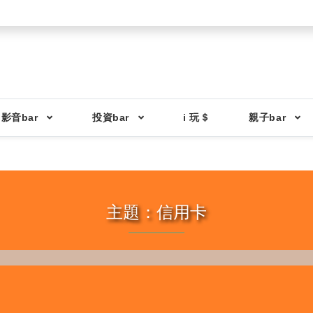
影音bar
投資bar
i 玩＄
親子bar
主題：信用卡