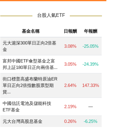
台股人氣ETF
基金名稱
日報酬
年報酬
元大滬深300單日正向2倍基
3.08%
-25.05%
金
富邦中國ETF傘型基金之富
3.05%
-24.39%
邦上証180單日正向兩倍基...
街口標普高盛布蘭特原油ER
單日正向2倍指數股票型期
2.64%
147.33%
貨...
中國信託電池及儲能科技
2.19%
—
ETF基金
元大台灣高股息基金
0.26%
-6.25%