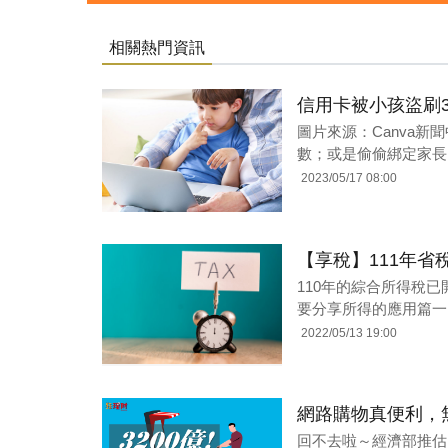
相關熱門資訊
信用卡被小孩盜刷3
圖片來源：Canva
數；或是偷偷綁定家長
2023/05/17 08:00
【享稅】111年省
110年的綜合所得稅已
要分享所得的應用篇一
2022/05/13 19:00
網路購物真便利，無
回不去啦～經濟部推估，