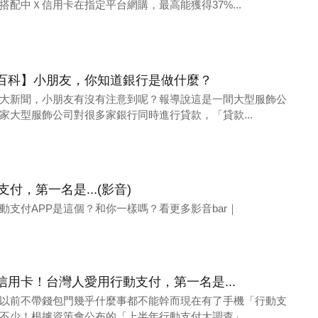
配中Ｘ信用卡在指定平台網購，最高能獲得37%...
百科】小朋友，你知道銀行是做什麼？
大新聞，小朋友有沒有注意到呢？報導說這是一間大型服飾公
家大型服飾公司對很多家銀行同時進行貸款，「貸款...
，第一名是...(影音)
支付APP是這個？和你一樣嗎？看更多影音bar｜
用卡！台灣人愛用行動支付，第一名是...
以前不帶錢包門幾乎什麼事都不能幹而現在有了手機「行動支
不少！根據資策會公布的「上半年行動支付大調查」...