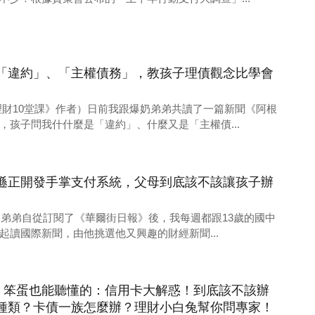
「違約」、「主權債務」，教孩子理債觀念比學會
理財10堂課》作者）日前我跟爆奶弟弟共讀了一篇新聞《阿根
，孩子問我什什麼是「違約」、什麼又是「主權債...
遜正開發手掌支付系統，父母到底該不該讓孩子辦
爆奶弟弟自從訂閱了《華爾街日報》後，我每週都跟13歲的國中
起讀國際新聞，由他挑選他又興趣的財經新聞...
1】笨蛋也能聽懂的：信用卡大解惑！到底該不該辦
種類？卡債一族怎麼辦？理財小白兔幫你問專家！