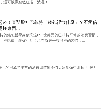
還可以賺點數狂省一波喔！...
起來！直擊股神巴菲特「錢包裡放什麼」？不愛信
樣東西...
特的錢包哲學身價高達892億美元的巴菲特平常的消費習慣，
「神話型」奢侈生活！現在就來一窺股神的錢包，...
億美元的巴菲特平常的消費習慣卻不似大眾想像中那種「神話