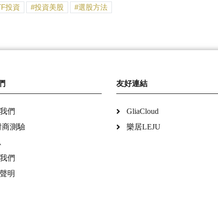
TF投資
投資美股
選股方法
們
友好連結
我們
GliaCloud
財商測驗
樂居LEJU
A
我們
聲明