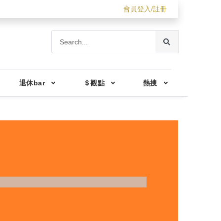
會員登入/註冊
退休bar
＄觀點
熱搜