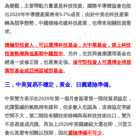
為樂觀，主要帶動力量還是科技投資。國際半導體協會也指
出2020年半導體產業將有5-7%成長，由於中美在科技產業
轉為競爭態勢，中國積極布建科技產業，也帶來相關投資需
求。
積極型投資人，可以選擇科技基金，大中華基金，搭上科技
投資熱潮與低基期中國股市
。另外，生技與健康護理基金在
經過一波修正後，也逐漸走強。
保守型投資人可選擇全球股
票型基金或亞洲區域型基金
。
三，中美貿易不穩定，黃金、日圓避險準備。
中美雙方表示在2020年第一個月會簽署第一階段貿易協定，
此讓緊繃的氣氛稍有緩和，但多數人也認為，這個協定突破
空間不大，第二階段有關技術移轉與高科技技術出口，雙方
不容易達成共識。再加上2020年美國總統大選在即，川普又
會出甚麼奇招難以預期，因此
避險準備不可少
。