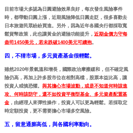
目前市場大多認為日圓避險效果良好，每次發生風險事件
時，都帶動日圓上漲，近期風險降低日圓走貶，很多喜歡去
日本旅遊民眾紛紛買進。另外，因為近年各國央行都採取寬
鬆貨幣政策，此也讓黃金的避險功能提升，
近期金價力守每
盎司1450美元，若未跌破1400美元可續抱
。
四，不猜市場，多元資產基金很輕鬆。
雖然2020年景氣溫和增長，國際政治摩擦緩和，但不確定風
險仍高，再加上許多股市位在相對高檔，股票本益比高，讓
投資人戒慎恐懼。
與其擔心市場波動，或是不知道何時該進
攻、何時該防守，還不如投資平衡型基金、多元資產配置基
金
，由經理人來彈性操作，投資人可以更為輕鬆。若採取定
時定額投資，更不需要擔心市場多空風險。
五，留意通膨高低，與各國利率動向。