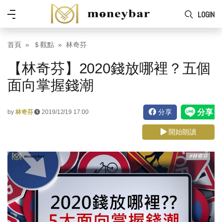
Skip to main content
功
LOGIN
能
表
首頁
＄觀點
林奇芬
【林奇芬】2020錢放哪裡？五個
面向掌握錢潮
分享
by
林奇芬
2019/12/19 17:00
開始朗讀