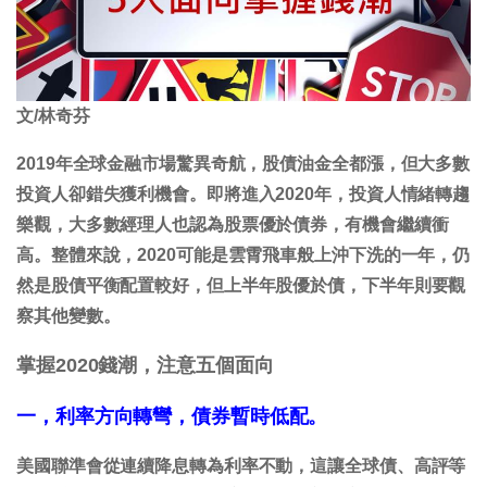
文/林奇芬
2019年全球金融市場驚異奇航，股債油金全都漲，但大多數
投資人卻錯失獲利機會。即將進入2020年，投資人情緒轉趨
樂觀，大多數經理人也認為股票優於債券，有機會繼續衝
高。整體來說，2020可能是雲霄飛車般上沖下洗的一年，仍
然是股債平衡配置較好，但上半年股優於債，下半年則要觀
察其他變數。
掌握2020
錢潮，注意五個面向
一，利率方向轉彎，債券暫時低配。
美國聯準會從連續降息轉為利率不動，這讓全球債、高評等