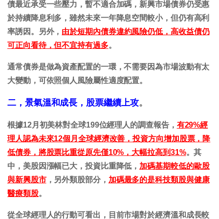
債最近承受一些壓力，暫不適合加碼，新興市場債券仍受惠
於持續降息利多，雖然未來一年降息空間較小，但仍有高利
率誘因。另外，
由於短期內債券違約風險仍低，高收益債仍
可正向看待，但不宜持有過多
。
通常債券是做為資產配置的一環，不需要因為市場波動有太
大變動，可依照個人風險屬性適度配置。
二，景氣溫和成長，股票繼續上攻
。
根據12月初美林對全球199位經理人的調查報告，
有29%經
理人認為未來12個月全球經濟改善，投資方向增加股票，降
低債券，將股票比重從原先僅10%，大幅拉高到31%
。其
中，美股因漲幅已大，投資比重降低，
加碼基期較低的歐股
與新興股市
，另外類股部分，
加碼最多的是科技類股與健康
醫療類股
。
從全球經理人的行動可看出，目前市場對於經濟溫和成長較