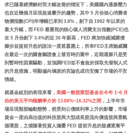
求已隨著經濟解封而大幅改善的情況下，美國國內通膨壓力
也在近幾個月呈現急速攀升的趨勢，其中 5 月份核心消費者
物價指數(CPI)年增幅已來到 3.8%，創下自 1992 年以來的
最大升幅，而 FED 最重視的核心個人消費支出指數(PCE)也
在 5 月份創下 3.4%的近 30 年新高，FED 將加快縮減購債
腳步並提前升息的說法一度甚囂塵上，所幸FED主席鮑威爾
在最近一次的國會聽證會上發言時仍重申，近期通膨只是受
到暫時性因素驅動，並強調FED並不會急於採取先發制人式
的升息措施，明顯偏向鴿派的言論也成功安撫了市場的不安
情緒。
就基金組別的表現來看，
美國一般股票型基金在今年 1~6 月
份的美元平均報酬率介於 13.08%~16.32%之間
，上半年市
場呈現類股輪動態勢，然受到公債殖利率上升的影響，市場
資金一度由高估值的科技股與大型成長股流向價值股與景氣
循環股，之後隨著投資人擔憂 FED 提前升息的疑慮逐漸平