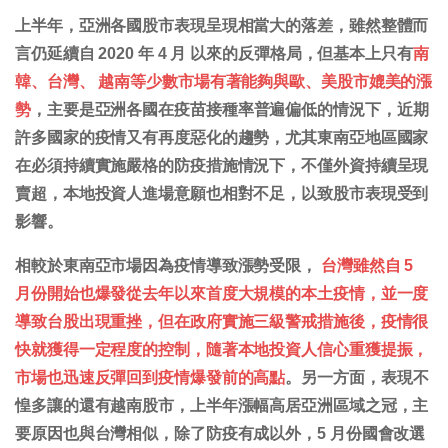
上半年，亞洲各國股市表現呈現相當大的落差，雖然整體而
言仍延續自 2020 年 4 月 以來的反彈格局，但基本上只有
南
韓、台灣、 越南等少數市場有著能夠與歐、美股市媲美的漲
勢
，主要是亞洲各國在疫苗接種率普遍偏低的情況下，近期
許多國家的疫情又有再度惡化的趨勢，尤其東南亞地區國家
在必須持續實施嚴格的防疫措施情況下，不僅外資持續呈現
賣超，本地投資人進場意願也相對不足，以致股市表現受到
影響。
相較於東南亞市場因為疫情導致漲勢受限，
台灣雖然自 5
月份開始也爆發從去年以來首度大規模的本土疫情，並一度
導致台股出現重挫，但在政府實施三級警戒措施後，疫情很
快就獲得一定程度的控制，隨著本地投資人信心重獲提振，
市場也迅速反彈回到疫情爆發前的高點
。另一方面，表現不
惶多讓的還有越南股市，上半年漲幅高居亞洲區域之冠，主
要原因也與台灣相似，除了防疫有成以外，5 月份國會改選