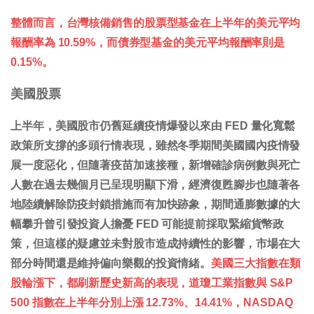
整體而言，台灣核備銷售的股票型基金在上半年的美元平均
報酬率為 10.59%，而債券型基金的美元平均報酬率則是
0.15%。
美國股票
上半年，美國股市仍舊延續疫情爆發以來由 FED 量化寬鬆
政策所支撐的多頭行情表現，雖然冬季期間美國國內疫情發
展一度惡化，但隨著疫苗加速接種，新增確診病例數與死亡
人數在過去幾個月已呈現明顯下滑，經濟復甦腳步也隨著各
地陸續解除防疫封鎖措施而有加快跡象，期間通膨數據的大
幅攀升曾引發投資人擔憂 FED 可能提前採取緊縮貨幣政
策，但這樣的疑慮並未對股市造成持續性的影響，市場在大
部分時間還是維持偏向樂觀的投資情緒。
美國三大指數在類
股輪漲下，都刷新歷史新高的表現，道瓊工業指數與 S&P
500 指數在上半年分別上漲 12.73%、14.41%，NASDAQ