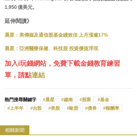
1,950 億美元。
延伸閱讀》
晨星：美傳媒及通信股基金績效佳 上月漲逾17%
晨星：亞洲醫療保健、科技股 投資價值浮現
加入i玩錢網站，免費下載金錢教育練習
單，請點
連結
熱門搜尋關鍵字
晨星
越南
股票
基金
上半年
台股
美股
歐股
債券
報酬率
相關新聞