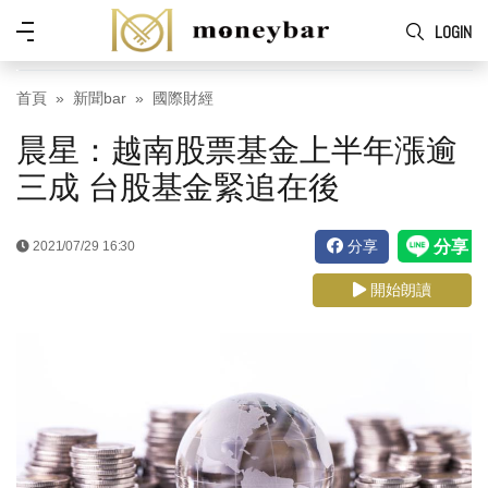
Skip to main content
功
LOGIN
能
表
首頁
新聞bar
國際財經
晨星：越南股票基金上半年漲逾
三成 台股基金緊追在後
分享
2021/07/29 16:30
開始朗讀