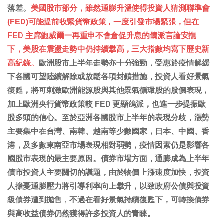
落差。
美國股市部分，雖然通膨升溫使得投資人猜測聯準會
(FED)可能提前收緊貨幣政策，一度引發市場緊張，但在
FED 主席鮑威爾一再重申不會倉促升息的鴿派言論安撫
下，美股在震盪走勢中仍持續攀高，三大指數均寫下歷史新
高紀錄。
歐洲股市上半年走勢亦十分強勁，受惠於疫情解緩
下各國可望陸續解除或放鬆各項封鎖措施，投資人看好景氣
復甦，將可刺激歐洲能源股與其他景氣循環股的股價表現，
加上歐洲央行貨幣政策較 FED 更顯鴿派，也進一步提振歐
股多頭的信心。至於亞洲各國股市上半年的表現分歧，漲勢
主要集中在台灣、南韓、越南等少數國家，日本、中國、香
港，及多數東南亞市場表現相對弱勢，疫情因素仍是影響各
國股市表現的最主要原因。債券市場方面，通膨成為上半年
債市投資人主要關切的議題，由於物價上漲速度加快，投資
人擔憂通膨壓力將引導利率向上攀升，以致政府公債與投資
級債券遭到拋售，不過在看好景氣持續復甦下，可轉換債券
與高收益債券仍然獲得許多投資人的青睞。