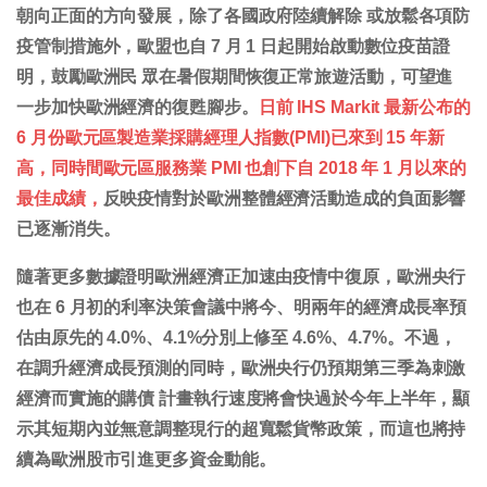
朝向正面的方向發展，除了各國政府陸續解除 或放鬆各項防
疫管制措施外，歐盟也自 7 月 1 日起開始啟動數位疫苗證
明，鼓勵歐洲民 眾在暑假期間恢復正常旅遊活動，可望進
一步加快歐洲經濟的復甦腳步。
日前 IHS Markit 最新公布的
6 月份歐元區製造業採購經理人指數(PMI)已來到 15 年新
高，同時間歐元區服務業 PMI 也創下自 2018 年 1 月以來的
最佳成績，
反映疫情對於歐洲整體經濟活動造成的負面影響
已逐漸消失。
隨著更多數據證明歐洲經濟正加速由疫情中復原，歐洲央行
也在 6 月初的利率決策會議中將今、明兩年的經濟成長率預
估由原先的 4.0%、4.1%分別上修至 4.6%、4.7%。不過，
在調升經濟成長預測的同時，歐洲央行仍預期第三季為刺激
經濟而實施的購債 計畫執行速度將會快過於今年上半年，顯
示其短期內並無意調整現行的超寬鬆貨幣政策，而這也將持
續為歐洲股市引進更多資金動能。