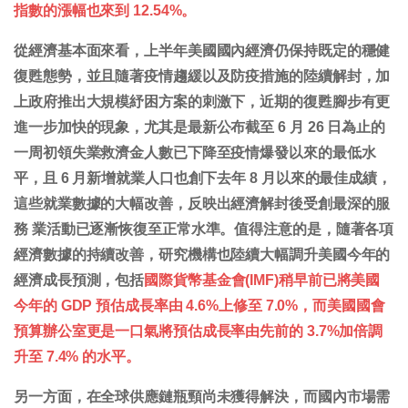
指數的漲幅也來到 12.54%。
從經濟基本面來看，上半年美國國內經濟仍保持既定的穩健
復甦態勢，並且隨著疫情趨緩以及防疫措施的陸續解封，加
上政府推出大規模紓困方案的刺激下，近期的復甦腳步有更
進一步加快的現象，尤其是最新公布截至 6 月 26 日為止的
一周初領失業救濟金人數已下降至疫情爆發以來的最低水
平，且 6 月新增就業人口也創下去年 8 月以來的最佳成績，
這些就業數據的大幅改善，反映出經濟解封後受創最深的服
務 業活動已逐漸恢復至正常水準。值得注意的是，隨著各項
經濟數據的持續改善，研究機構也陸續大幅調升美國今年的
經濟成長預測，包括
國際貨幣基金會(IMF)稍早前已將美國
今年的 GDP 預估成長率由 4.6%上修至 7.0%，而美國國會
預算辦公室更是一口氣將預估成長率由先前的 3.7%加倍調
升至 7.4% 的水平。
另一方面，在全球供應鏈瓶頸尚未獲得解決，而國內市場需