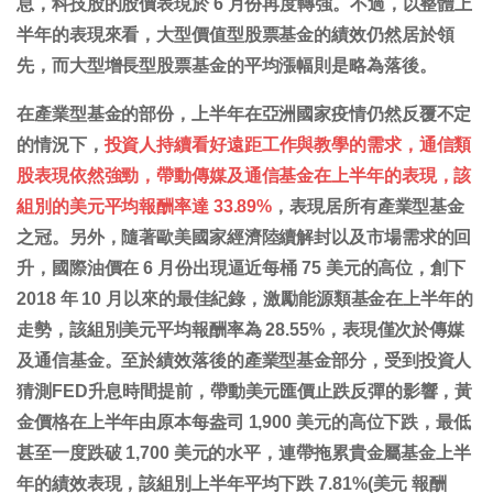
息，科技股的股價表現於 6 月份再度轉強。不過，以整體上
半年的表現來看，大型價值型股票基金的績效仍然居於領
先，而大型增長型股票基金的平均漲幅則是略為落後。
在產業型基金的部份，上半年在亞洲國家疫情仍然反覆不定
的情況下，
投資人持續看好遠距工作與教學的需求，通信類
股表現依然強勁，帶動傳媒及通信基金在上半年的表現，該
組別的美元平均報酬率達 33.89%
，表現居所有產業型基金
之冠。另外，隨著歐美國家經濟陸續解封以及市場需求的回
升，國際油價在 6 月份出現逼近每桶 75 美元的高位，創下
2018 年 10 月以來的最佳紀錄，激勵能源類基金在上半年的
走勢，該組別美元平均報酬率為 28.55%，表現僅次於傳媒
及通信基金。至於績效落後的產業型基金部分，受到投資人
猜測FED升息時間提前，帶動美元匯價止跌反彈的影響，黃
金價格在上半年由原本每盎司 1,900 美元的高位下跌，最低
甚至一度跌破 1,700 美元的水平，連帶拖累貴金屬基金上半
年的績效表現，該組別上半年平均下跌 7.81%(美元 報酬