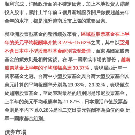
順利完成，消除政治面的不確定因素，加上本地投資人踴躍
投入股市，累計上半年前 5 個月新增證券開戶數便超越去年
全年的水準，都是推升越南股市上漲的重要因素。
就亞洲股票型基金的整體績效來看，
區域型股票基金在上半
年的美元平均報酬率介於 3.27%~15.62%
之間，其中以
亞洲
不含日本中小型股票型基金組別表現最佳
，而東協國家股票
基金的績效則是相對落後。在 單一國家或市場的部份，
越南
股票基金上半年的平均漲幅高達 30.37%
，表現居亞洲單一
國家基金之冠。台灣中小型股票基金與台灣大型股票基金以
美元計算的平均報酬率分別為 29.08%、23.32%，表現僅次
於越南股票基金，至於表現最差的組別則是印尼股票基金，
上半年的美元平均報酬率為-11.87%，日本靈活市值股票基
金則是平均下 跌0.28%是唯二交出美元報酬率為負值的亞 洲
單一國家基金組別。
債券市場