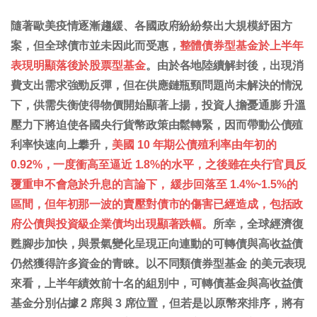
隨著歐美疫情逐漸趨緩、各國政府紛紛祭出大規模紓困方
案，但全球債市並未因此而受惠，
整體債券型基金於上半年
表現明顯落後於股票型基金
。由於各地陸續解封後，出現消
費支出需求強勁反彈，但在供應鏈瓶頸問題尚未解決的情況
下，供需失衡使得物價開始顯著上揚，投資人擔憂通膨 升溫
壓力下將迫使各國央行貨幣政策由鬆轉緊，因而帶動公債殖
利率快速向上攀升，
美國 10 年期公債殖利率由年初的
0.92%，一度衝高至逼近 1.8%的水平，之後雖在央行官員反
覆重申不會急於升息的言論下， 緩步回落至 1.4%~1.5%的
區間，但年初那一波的賣壓對債市的傷害已經造成，包括政
府公債與投資級企業債均出現顯著跌幅。
所幸，全球經濟復
甦腳步加快，與景氣變化呈現正向連動的可轉債與高收益債
仍然獲得許多資金的青睞。以不同類債券型基金 的美元表現
來看，上半年績效前十名的組別中，可轉債基金與高收益債
基金分別佔據 2 席與 3 席位置，但若是以原幣來排序，將有