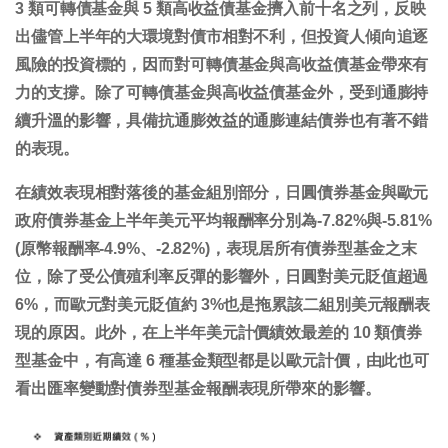
3 類可轉債基金與 5 類高收益債基金擠入前十名之列，反映
出儘管上半年的大環境對債市相對不利，但投資人傾向追逐
風險的投資標的，因而對可轉債基金與高收益債基金帶來有
力的支撐。除了可轉債基金與高收益債基金外，受到通膨持
續升溫的影響，具備抗通膨效益的通膨連結債券也有著不錯
的表現。
在績效表現相對落後的基金組別部分，日圓債券基金與歐元
政府債券基金上半年美元平均報酬率分別為-7.82%與-5.81%
(原幣報酬率-4.9%、-2.82%)，表現居所有債券型基金之末
位，除了受公債殖利率反彈的影響外，日圓對美元貶值超過
6%，而歐元對美元貶值約 3%也是拖累該二組別美元報酬表
現的原因。此外，在上半年美元計價績效最差的 10 類債券
型基金中，有高達 6 種基金類型都是以歐元計價，由此也可
看出匯率變動對債券型基金報酬表現所帶來的影響。