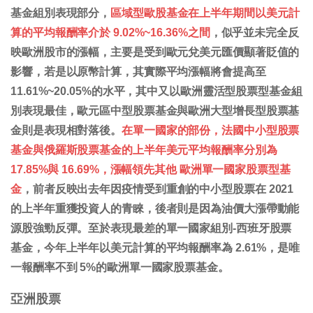
基金組別表現部分，
區域型歐股基金在上半年期間以美元計
算的平均報酬率介於 9.02%~16.36%之間
，似乎並未完全反
映歐洲股市的漲幅，主要是受到歐元兌美元匯價顯著貶值的
影響，若是以原幣計算，其實際平均漲幅將會提高至
11.61%~20.05%的水平，其中又以歐洲靈活型股票型基金組
別表現最佳，歐元區中型股票基金與歐洲大型增長型股票基
金則是表現相對落後。
在單一國家的部份，法國中小型股票
基金與俄羅斯股票基金的上半年美元平均報酬率分別為
17.85%與 16.69%，漲幅領先其他 歐洲單一國家股票型基
金
，前者反映出去年因疫情受到重創的中小型股票在 2021
的上半年重獲投資人的青睞，後者則是因為油價大漲帶動能
源股強勁反彈。至於表現最差的單一國家組別-西班牙股票
基金，今年上半年以美元計算的平均報酬率為 2.61%，是唯
一報酬率不到 5%的歐洲單一國家股票基金。
亞洲股票