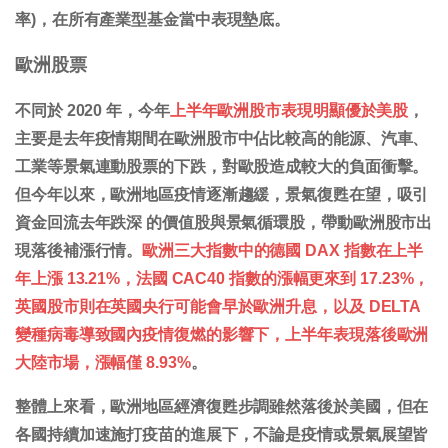
率)，在所有產業型基金當中表現墊底。
歐洲股票
不同於 2020 年，今年
上半年歐洲股市表現明顯優於美股
，
主要是去年疫情期間在歐洲股市中佔比較高的能源、汽車、
工業等景氣連動股票的下跌，對歐股造成較大的負面衝擊。
但今年以來，歐洲地區疫情逐漸趨緩，景氣復甦在望，吸引
資金回流去年跌深 的價值股與景氣循環股，帶動歐洲股市出
現落後補漲行情。
歐洲三大指數中的德國 DAX 指數在上半
年上漲 13.21%，法國 CAC40 指數的漲幅更來到 17.23%，
英國股市則在英國央行可能會早於歐洲升息，以及 DELTA
變種病毒導致國內疫情復燃的影響下，上半年表現落後歐洲
大陸市場，漲幅僅 8.93%
。
整體上來看，歐洲地區經濟復甦步調雖然落後於美國，但在
各國持續加速施打疫苗的進展下，不論是疫情或景氣展望皆